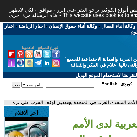
 أنواع الكوكيز نرجو النقر على الزر - موافق - لكي لاتظهر
This website uses cookies to ensure you ge
وكالة أنباء العمال
-
وكالة أنباء حقوق الإنسان
-
اخبار الرياضة
-
اخبار
لوم
التبرع للموقع - ادعمونا
حرية والعدالة الاجتماعية للجميع
"
تى نالها أعلام في الفكر والثقافة
قر هنا لاستخدام الموقع البديل
كوردي
English
 الأمم المتحدة: العرب في المتحدة يجتهدون لوقف الحرب على غزة
اخر الافلام
ربية لدى الأمم