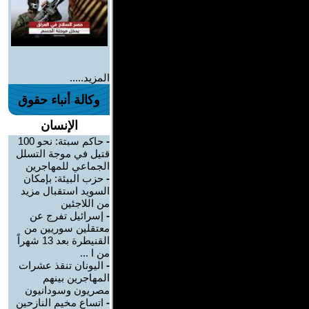
المزيد.....
وكالة أنباء حقوق
الإنسان
-
حاكم سبتة: نحو 100
قتيل في موجة التسلل
الجماعي للمهاجرين
-
حزب البيئة: بإمكان
السويد استقبال مزيد
من اللاجئين
-
إسرائيل تفرج عن
معتقلين سوريين من
القنيطرة بعد 13 شهراً
من ا ...
-
اليونان تنقذ عشرات
المهاجرين بينهم
مصريون وسودانيون
-
اتساع مخيم النازحين