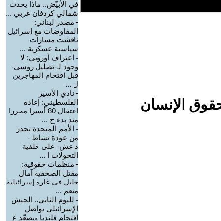
في الأبيّض.. ماذا يحدث
شمالي كردفان غربي ...
-
مصدر لبناني:
المفاوضات مع إسرائيل
ناقشت مسارات
سياسية عسكرية ...
-
اعتراف أوروبي: لا
وجود لـ-تضليل روسي-
قبل اقتحام المهاجرين
ل ...
-
نادي الأسير
حقوق الإنسان
الفلسطيني: إعادة
اعتقال 80 أسيرا محررا
منذ بدء ح ...
-
الأمم المتحدة تحذر
من عودة نشاط -
داعش- على خلفية
التحولات ا ...
-
منظمات حقوقية:
مقتل الصحفية آمال
خليل في غارة إسرائيلية
متعم ...
-
لليوم الثاني.. الجيش
الإسرائيلي يواصل
اقتحام قلنديا ويصعّد ع