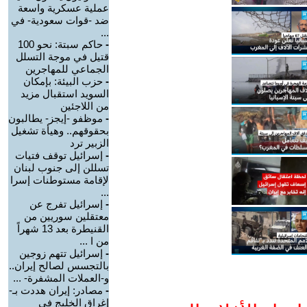
عملية عسكرية واسعة
ضد -قوات سعودية- في
...
-
حاكم سبتة: نحو 100
قتيل في موجة التسلل
الجماعي للمهاجرين
-
حزب البيئة: بإمكان
السويد استقبال مزيد
من اللاجئين
-
موظفو -إيجز- يطالبون
بحقوقهم.. وهيأة تشغيل
الزبير ترد
-
إسرائيل توقف فتيات
تسللن إلى جنوب لبنان
لإقامة مستوطنات إسرا
...
-
إسرائيل تفرج عن
معتقلين سوريين من
القنيطرة بعد 13 شهراً
من ا ...
-
إسرائيل تتهم زوجين
بالتجسس لصالح إيران..
و-العملات المشفرة- ...
-
مصادر: إيران هددت بـ-
إغراق الخليج في