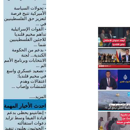
...
-
تحولات السياسة
الأميركية تتيح فرصة
لتعزيز حق الفلسطينيين
في ...
-
القوات الإسرائيلية
تداهم مخيم قلنديا
للاجئين الفلسطينيين
شما ...
-
بدعم من الحكومة
الكندية... لجنة
الانتخابات وبرنامج الأمم
الم ...
-
تصعيد عسكري واسع
في مخيم قلنديا:
اعتقالات وهدم
للمنشآت وإصاب ...
المزيد.....
احدث الأخبار المهمة
-
إنفانتينو يحظى بدعم
قيادة الفيفا وسط تزايد
دعوات استقالته
-
الحوثيون يعلنون تنفيذ