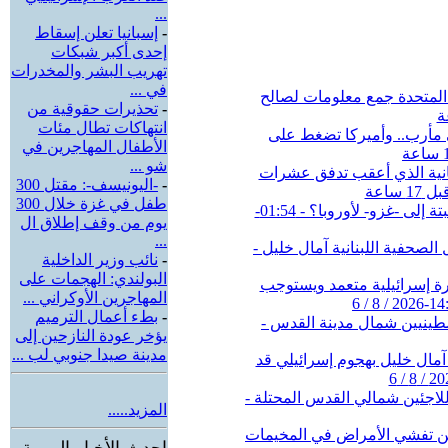
...
-
إسبانيا تعلن إسقاط
إحدى أكبر شبكات
تهريب البشر والمخدرات
في ...
-
تحذيرات حقوقية من
انتهاكات تطال مئات
الأطفال المهاجرين في
شو ...
-
-اليونيسف-: مقتل 300
طفل في غزة خلال 300
يوم من وقف إطلاق ال
...
-
نائب وزير الداخلية
البولندي: الهجمات على
المهاجرين الأوكراني ...
-
بطء أعمال الترميم
يؤخر عودة النازحين إلى
مدينة صيدا جنوبي لب ...
المزيد.....