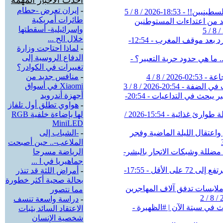
احدث الأخبار المهمة
-
إيران تعرض -حطام
طائرات أمريكية
وإسرائيلية- أسقطتها
خلال الح ...
-
لماذا احتاجت وزارة
الدفاع الروسية إلى
تغييرات في الكوادر؟
-
منافس جديد من
Xiaomi في أسواق
أجهزة أندرويد
-
هواوي تطلق أول تلفاز
لها بإضاءة خلفية RGB
MiniLED
-
-الشباب إلى
الملاعب-.. حين أصبحت
الرياضة مسرحا
جماهيريا في ا ...
-
أمراض اللثة قد تنذر
بحالة صحية أكثر خطورة
مما نتصور
-
دراسة واسعة تنسف
الاعتقاد السائد بثبات
شخصية الإنسان