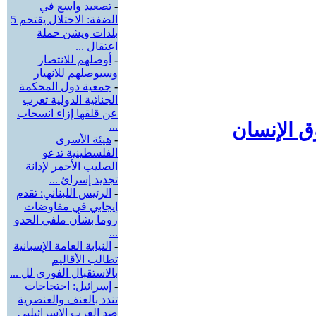
-
تصعيد واسع في
الضفة: الاحتلال يقتحم 5
بلدات ويشن حملة
اعتقال ...
-
أوصلهم للانتصار
وسيوصلهم للانهيار
-
جمعية دول المحكمة
الجنائية الدولية تعرب
عن قلقها إزاء انسحاب
ق الإنسان
...
-
هيئة الأسرى
الفلسطينية تدعو
الصليب الأحمر لإدانة
تجديد إسرائ ...
-
الرئيس اللبناني: تقدم
إيجابي في مفاوضات
روما بشأن ملفي الحدو
...
-
النيابة العامة الإسبانية
تطالب الأقاليم
بالاستقبال الفوري لل ...
-
إسرائيل: احتجاجات
تندد بالعنف والعنصرية
ضد العرب الإسرائيليي