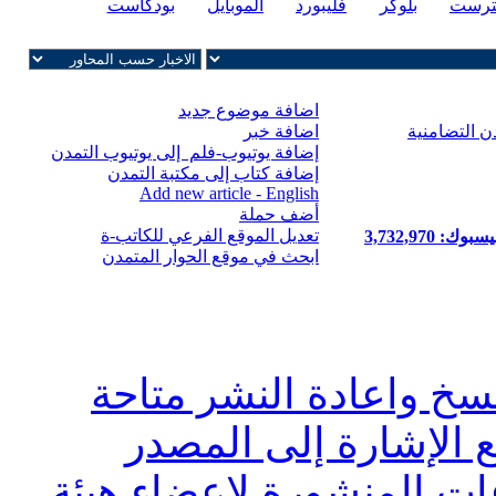
ترست
بلوكر
فليبورد
الموبايل
بودكاست
اضافة موضوع جديد
ن التضامنية
اضافة خبر
إضافة يوتيوب-فلم إلى يوتيوب التمدن
إضافة كتاب إلى مكتبة التمدن
Add new article - English
أضف حملة
تعديل الموقع الفرعي للكاتب-ة
 3,732,970
ابحث في موقع الحوار المتمدن
سخ واعادة النشر متاحة
ع الإشارة إلى المصدر
ت المنشورة لاعضاء هيئة