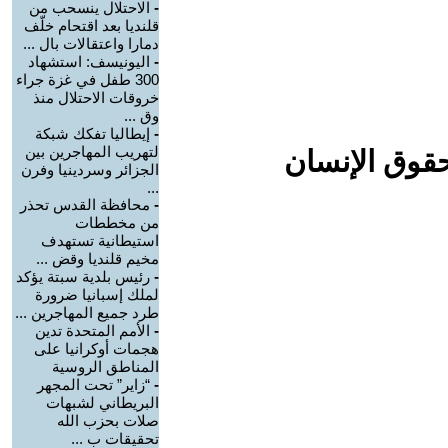
-
الاحتلال ينسحب من
قلنديا بعد اقتحام خلّف
دمارا واعتقالات بال ...
-
اليونيسف: استشهاد
300 طفل في غزة جراء
خروقات الاحتلال منذ
وق ...
-
إيطاليا تفكك شبكة
لتهريب المهاجرين بين
حقوق الإنسان
الجزائر وسردينيا وفرن
...
-
محافظة القدس تحذر
من مخططات
استيطانية تستهدف
مخيم قلنديا وقض ...
-
رئيس بلدية سبتة يؤكد
لملك إسبانيا ضرورة
طرد جميع المهاجرين ...
-
الأمم المتحدة تدين
هجمات أوكرانيا على
المناطق الروسية
-
“زاير” تحت المجهر
البريطاني لشبهات
صلات بحزب الله
تحقيقات ب ...