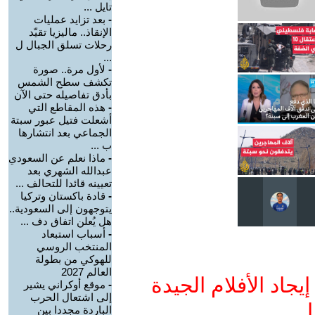
تايل ...
-
بعد تزايد عمليات
الإنقاذ.. ماليزيا تقيّد
رحلات تسلق الجبال ل
...
-
لأول مرة.. صورة
تكشف سطح الشمس
بأدق تفاصيله حتى الآن
-
هذه المقاطع التي
أشعلت فتيل عبور سبتة
الجماعي بعد انتشارها
ب ...
-
ماذا نعلم عن السعودي
عبدالله الشهري بعد
تعيينه قائدا للتحالف ...
-
قادة باكستان وتركيا
يتوجهون إلى السعودية..
هل يُعلن اتفاق دف ...
-
أسباب استبعاد
المنتخب الروسي
للهوكي من بطولة
العالم 2027
جاد الأفلام الجيدة
-
موقع أوكراني يشير
إلى اشتعال الحرب
ا
الباردة مجددا بين