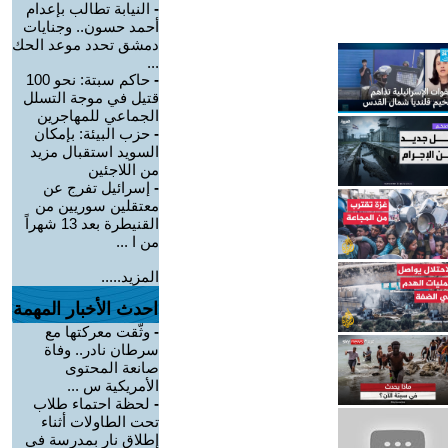
-
النيابة تطالب بإعدام
أحمد حسون.. وجنايات
دمشق تحدد موعد الحك
...
-
حاكم سبتة: نحو 100
قتيل في موجة التسلل
الجماعي للمهاجرين
-
حزب البيئة: بإمكان
السويد استقبال مزيد
من اللاجئين
-
إسرائيل تفرج عن
معتقلين سوريين من
القنيطرة بعد 13 شهراً
من ا ...
المزيد.....
احدث الأخبار المهمة
-
وثّقت معركتها مع
سرطان نادر.. وفاة
صانعة المحتوى
الأمريكية س ...
-
لحظة احتماء طلاب
تحت الطاولات أثناء
إطلاق نار بمدرسة في