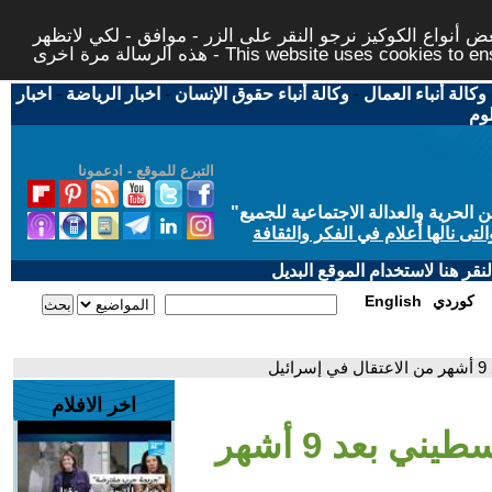
 أنواع الكوكيز نرجو النقر على الزر - موافق - لكي لاتظهر
This website uses cookies to ensure you ge
وكالة أنباء العمال
-
وكالة أنباء حقوق الإنسان
-
اخبار الرياضة
-
اخبار
لوم
التبرع للموقع - ادعمونا
حرية والعدالة الاجتماعية للجميع
"
تى نالها أعلام في الفكر والثقافة
قر هنا لاستخدام الموقع البديل
كوردي
English
ل
اخر الافلام
- الإفراج عن صحفي فلسطيني بعد 9 أشهر