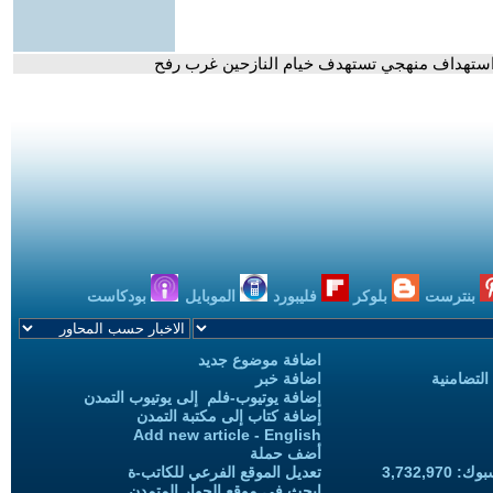
ت استهداف منهجي تستهدف خيام النازحين غرب رفح
بنترست
بلوكر
فليبورد
الموبايل
بودكاست
اضافة موضوع جديد
التضامنية
اضافة خبر
إضافة يوتيوب-فلم إلى يوتيوب التمدن
إضافة كتاب إلى مكتبة التمدن
Add new article - English
أضف حملة
3,732,97
تعديل الموقع الفرعي للكاتب-ة
ابحث في موقع الحوار المتمدن