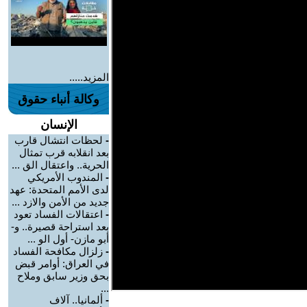
المزيد.....
وكالة أنباء حقوق
الإنسان
-
لحظات انتشال قارب
بعد انقلابه قرب تمثال
الحرية.. واعتقال الق ...
-
المندوب الأمريكي
لدى الأمم المتحدة: عهد
جديد من الأمن والازد ...
-
اعتقالات الفساد تعود
بعد استراحة قصيرة.. و-
أبو مازن- أول الو ...
-
زلزال مكافحة الفساد
في العراق: أوامر قبض
بحق وزير سابق وملاح
...
-
ألمانيا.. آلاف