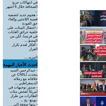
في انتهاكات حرية
الصحافة خلال 6 أشهر
...
-
هجوم جديد لتصفية
قضية اللاجئين وإلغاء
حق العودة
-
اعتقال المئات على
خلفية حرائق الغابات
في فرنسا، لكن من
المسؤ ...
-
أفكار لعدم تكرار
الفرار
المزيد.....
احدث الأخبار المهمة
-
عبدالرحمن السيد
يتحدث لـCNN عن
خلافاته مع زملائه
الديمقراطيي ...
-
صدور توجيهات في
أمريكا لفحص مئات
الطائرات من طراز
-بوينغ- بح ...
-
بينها صفقة إلى