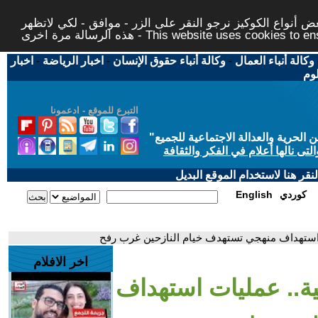
 أنواع الكوكيز نرجو النقر على الزر - موافق - لكي لاتظهر
This website uses cookies to ensure you ge
وكالة أنباء العمال
-
وكالة أنباء حقوق الإنسان
-
اخبار الرياضة
-
اخبار
لوم
التبرع للموقع - ادعمونا
حرية والعدالة الاجتماعية للجميع
"
تى نالها أعلام في الفكر والثقافة
قر هنا لاستخدام الموقع البديل
كوردي
English
ت استهداف منهجي تستهدف خيام النازحين غرب رفح
اخر الافلام
ية.. عمليات استهداف