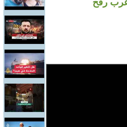
غرب رفح