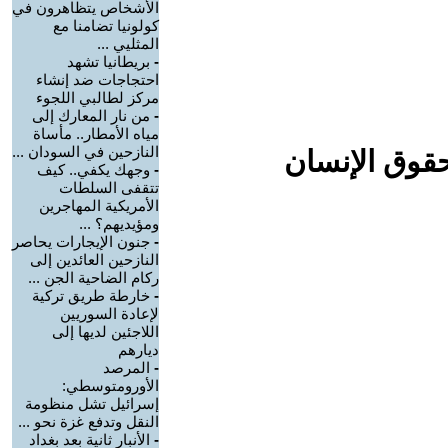
الأشخاص يتظاهرون في
كولونيا تضامنا مع
المثليي ...
-
بريطانيا تشهد
احتجاجات ضد إنشاء
مركز لطالبي اللجوء
-
من نار المعارك إلى
مياه الأمطار.. مأساة
النازحين في السودان ...
حقوق الإنسان
-
وجهك يكفي.. كيف
تتقفى السلطات
الأمريكية المهاجرين
ومؤيديهم؟ ...
-
جنون الإيجارات يحاصر
النازحين العائدين إلى
ركام الضاحية الجن ...
-
خارطة طريق تركية
لإعادة السوريين
اللاجئين لديها إلى
ديارهم
-
المرصد
الأورومتوسطي:
إسرائيل تشل منظومة
النقل وتدفع غزة نحو ...
-
الأنبار ثانية بعد بغداد