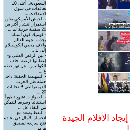
السعودية.. أغلى 10
تعاقدات في سوق
الانتقالات ...
-
الجيش الأمريكي يعلن
استمرار انتشار أكثر من
20 سفينة حربية لم ...
-
كوميك كون أستانا
يجذب نجوم العالم
وآلاف محبي الكوسبلاي
إلى ك ...
-
بين الرفض العلني و-
إعطائها فرصة- خلف
الكواليس.. هل تهز خطة
غ ...
-
التمهيدية الخفية: داخل
حملة ظل الحزب
الديمقراطي لانتخابات
20 ...
-
الحيوانات تشهد تطوراً
استثنائياً وسريعاً لتتمكن
من البقاء عل ...
-
النفط يصعد مع
جاد الأفلام الجيدة
انحسار الآمال في إعادة
فتح سريعة لمضيق
ا
هرمز