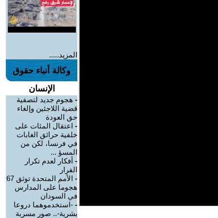
المزيد.....
وكالة أنباء حقوق
الإنسان
-
هجوم جديد لتصفية
قضية اللاجئين وإلغاء
حق العودة
-
اعتقال المئات على
خلفية حرائق الغابات
في فرنسا، لكن من
المسؤ ...
-
أفكار لعدم تكرار
الفرار
-
الأمم المتحدة توثق 67
هجوما على المدارس
في السودان
-
-استخدموهما دروعا
بشرية-.. صور مسربة