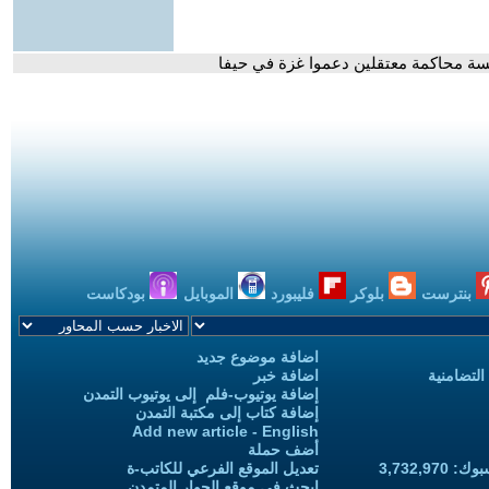
سة محاكمة معتقلين دعموا غزة في حيفا
بنترست
بلوكر
فليبورد
الموبايل
بودكاست
اضافة موضوع جديد
التضامنية
اضافة خبر
إضافة يوتيوب-فلم إلى يوتيوب التمدن
إضافة كتاب إلى مكتبة التمدن
Add new article - English
أضف حملة
3,732,97
تعديل الموقع الفرعي للكاتب-ة
ابحث في موقع الحوار المتمدن