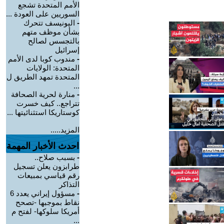
الأمم المتحدة تشجع
السوريين على العودة ...
-
اليونيسف تتحرك
بشأن موظف متهم
بالتجسس لصالح
إسرائيل
-
مندوب كوبا لدى الأمم
المتحدة: الولايات
المتحدة تمهد الطريق ل
...
-
منارة لحرية الصحافة
تتراجع.. كيف خسرت
كوستاريكا استثنائيتها ...
المزيد.....
احدث الأخبار المهمة
-
بسبب صلاح..
طرابزون يعلن تسجيل
رقم قياسي بمبيعات
التذاكر
-
مسؤول إيراني يعدد 6
نقاط بموجبها -تصحح
أمريكا سلوكها- لفتح م
...