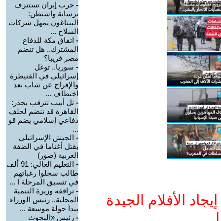
-
حرب إيران تستنزف
ترسانة واشنطن:
البنتاغون يمهل شركات
السلاح ...
-
اتفاق مكة للدفاع
المشترك.. هل تنضم
مصر قريبا؟
-
سوريا.. توغل
إسرائيلي في القنيطرة
والإفراج عن شاب بعد
اختطاف ...
-
تل أبيب تترقب بحذر:
القاهرة قد تنضم لحلف
دفاعي إسلامي يضم قو
...
-
الجيش الإسرائيلي
يقتل أغناما في الضفة
الغربية (صور)
-
التعليم العالي: 91 ألف
طالب سجلوا رغباتهم
في تنسيق المرحلة ا ...
-
ترافقه وزيرة التنمية
جاد الأفلام الجيدة
المحلية.. رئيس الوزراء
يبدأ جولة موسعة ...
ا
-
رئيس «البحوث