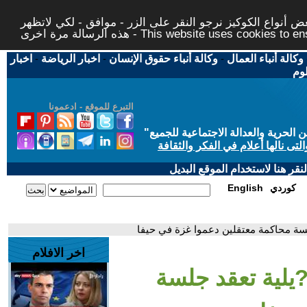
 أنواع الكوكيز نرجو النقر على الزر - موافق - لكي لاتظهر
This website uses cookies to ensure you ge
وكالة أنباء العمال
-
وكالة أنباء حقوق الإنسان
-
اخبار الرياضة
-
اخبار
لوم
التبرع للموقع - ادعمونا
حرية والعدالة الاجتماعية للجميع
"
تى نالها أعلام في الفكر والثقافة
قر هنا لاستخدام الموقع البديل
كوردي
English
سة محاكمة معتقلين دعموا غزة في حيفا
اخر الافلام
يلية تعقد جلسة