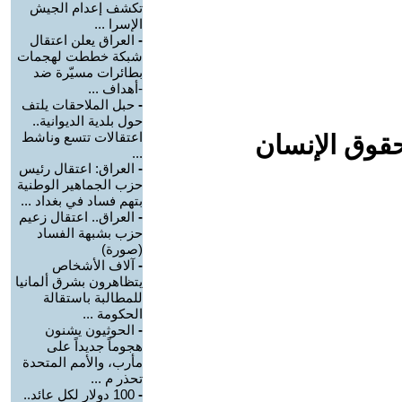
تكشف إعدام الجيش
الإسرا ...
-
العراق يعلن اعتقال
شبكة خططت لهجمات
بطائرات مسيّرة ضد
-أهداف ...
-
حبل الملاحقات يلتف
حول بلدية الديوانية..
اعتقالات تتسع وناشط
حقوق الإنسان
...
-
العراق: اعتقال رئيس
حزب الجماهير الوطنية
بتهم فساد في بغداد ...
-
العراق.. اعتقال زعيم
حزب بشبهة الفساد
(صورة)
-
آلاف الأشخاص
يتظاهرون بشرق ألمانيا
للمطالبة باستقالة
الحكومة ...
-
الحوثيون يشنون
هجوماً جديداً على
مأرب، والأمم المتحدة
تحذر م ...
-
100 دولار لكل عائد..