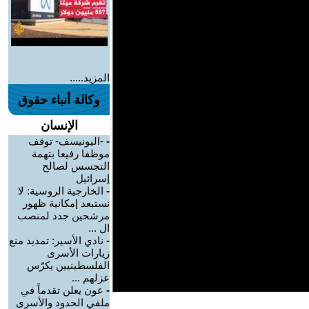
المزيد.....
وكالة أنباء حقوق
الإنسان
-
-اليونيسف- توقف
موظفا رفيعا بتهمة
التجسس لصالح
إسرائيل
-
الخارجية الروسية: لا
نستبعد إمكانية ظهور
مرشحين جدد لمنصب
ال ...
-
نادي الأسير: تمديد منع
زيارات الأسرى
الفلسطينيين يكرّس
عزلهم ...
-
عون يعلن تقدماً في
ملفي الحدود والأسرى