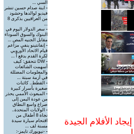
السي ...
-
ابنة صدام حسين تنشر
فيديو لوالدها وحشود
من العراقيين بذكرى 8
...
-
سعر الدولار اليوم في
البنوك والسوق السوداء
مقابل الجنيه المص ...
-
إنفانتينو ينفي مزاعم
قيام الاتحاد الأوروبي
لكرة القدم بدفع أ ...
-
DW تتحقق: كيف
أسهمت الشائعات
والمعلومات المضللة
في أزمة سبتة ...
-
القطط.. كائنات
صغيرة بأسرار كبيرة
-
المبعوث الأممي يحذر
من عودة اليمن إلى
صراع واسع النطاق
-
الولايات المتحدة..
نجاة 8 أطفال من
جاد الأفلام الجيدة
اقتحام سيارة سيدة
مسنة لف ...
ا
-
-نيويورك تايمز-: