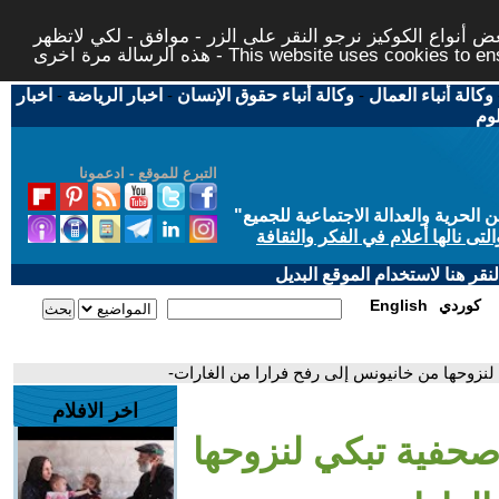
 أنواع الكوكيز نرجو النقر على الزر - موافق - لكي لاتظهر
This website uses cookies to ensure you ge
وكالة أنباء العمال
-
وكالة أنباء حقوق الإنسان
-
اخبار الرياضة
-
اخبار
لوم
التبرع للموقع - ادعمونا
حرية والعدالة الاجتماعية للجميع
"
تى نالها أعلام في الفكر والثقافة
قر هنا لاستخدام الموقع البديل
كوردي
English
ي لنزوحها من خانيونس إلى رفح فرارا من الغارات-
اخر الافلام
. صحفية تبكي لنزوحها