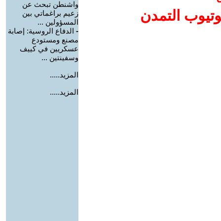
واشنطن تبحث عن
وتيوب التمدن
زعيم براغماتي بين
المسؤولين ...
-
الدفاع الروسية: إصابة
مصنع ومستودع
عسكريين في كييف
وسفينتين ...
المزيد.....
المزيد.....