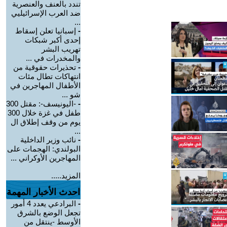
تندد بالعنف والعنصرية
ضد العرب الإسرائيليي
...
-
إسبانيا تعلن إسقاط
إحدى أكبر شبكات
تهريب البشر
والمخدرات في ...
-
تحذيرات حقوقية من
انتهاكات تطال مئات
الأطفال المهاجرين في
شو ...
-
-اليونيسف-: مقتل 300
طفل في غزة خلال 300
يوم من وقف إطلاق ال
...
-
نائب وزير الداخلية
البولندي: الهجمات على
المهاجرين الأوكراني ...
المزيد.....
احدث الأخبار المهمة
-
البرادعي يعدد 4 أمور
تجعل الوضع بالشرق
الأوسط -ينتقل من