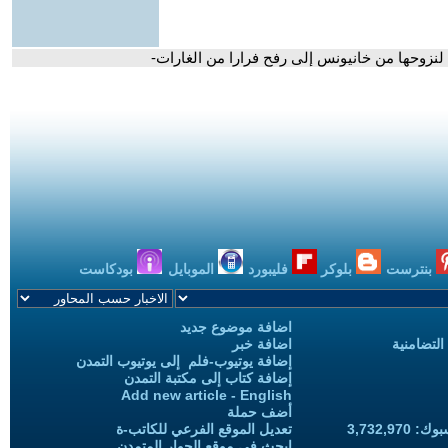
ي لنزوحها من خانيونس إلى رفح فرارا من الغارات-
بنترست
بلوكر
فليبورد
الموبايل
بودكاست
اضافة موضوع جديد
التضامنية
اضافة خبر
إضافة يوتيوب-فلم إلى يوتيوب التمدن
إضافة كتاب إلى مكتبة التمدن
Add new article - English
أضف حملة
3,732,97
تعديل الموقع الفرعي للكاتب-ة
ابحث في موقع الحوار المتمدن