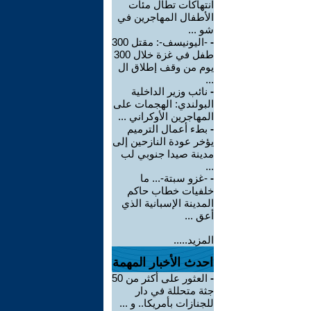
انتهاكات تطال مئات
الأطفال المهاجرين في
شو ...
-
-اليونيسف-: مقتل 300
طفل في غزة خلال 300
يوم من وقف إطلاق ال
...
-
نائب وزير الداخلية
البولندي: الهجمات على
المهاجرين الأوكراني ...
-
بطء أعمال الترميم
يؤخر عودة النازحين إلى
مدينة صيدا جنوبي لب
...
-
-غزو سبتة-... ما
خلفيات خطاب حاكم
المدينة الإسبانية الذي
أعق ...
المزيد.....
احدث الأخبار المهمة
-
العثور على أكثر من 50
جثة متحللة في دار
للجنازات بأمريكا.. و ...