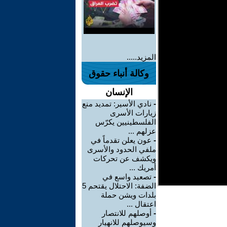
المزيد.....
وكالة أنباء حقوق
الإنسان
-
نادي الأسير: تمديد منع
زيارات الأسرى
الفلسطينيين يكرّس
عزلهم ...
-
عون يعلن تقدماً في
ملفي الحدود والأسرى
ويكشف عن تحركات
أمريك ...
-
تصعيد واسع في
الضفة: الاحتلال يقتحم 5
بلدات ويشن حملة
اعتقال ...
-
أوصلهم للانتصار
وسيوصلهم للانهيار