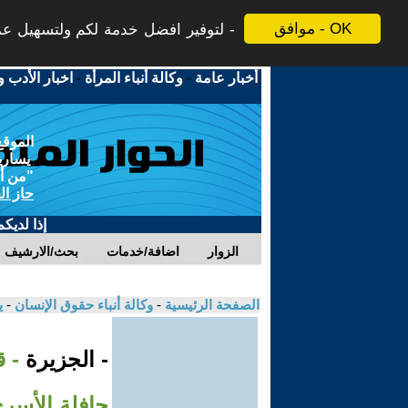
موافق - OK
لتوفير افضل خدمة لكم ولتسهيل عملي
أخبار عامة
-
وكالة أنباء المرأة
-
اخبار الأدب و
الموقع
يسارية
"من أج
حاز ال
إذا لديك
الزوار
اضافة/خدمات
بحث/الارشيف
الصفحة الرئيسية
-
وكالة أنباء حقوق الإنسان
-
ي
- الجزيرة
- 
حافلة الأسرى