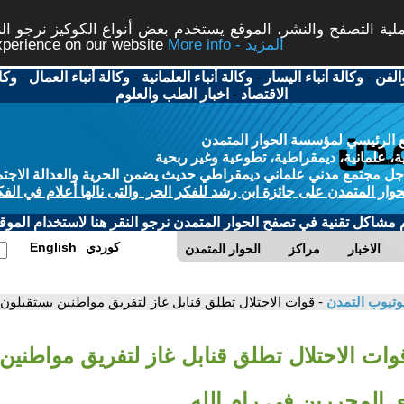
ة التصفح والنشر، الموقع يستخدم بعض أنواع الكوكيز نرجو النق
More info - المزيد
experience on our website
الفن
-
وكالة أنباء اليسار
-
وكالة أنباء العلمانية
-
وكالة أنباء العمال
-
وكا
الاقتصاد
-
اخبار الطب والعلوم
 الرئيسي لمؤسسة الحوار المتمدن
، علمانية، ديمقراطية، تطوعية وغير ربحية
ل مجتمع مدني علماني ديمقراطي حديث يضمن الحرية والعدالة الاجتم
حوار المتمدن على جائزة ابن رشد للفكر الحر والتى نالها أعلام في الفك
م مشاكل تقنية في تصفح الحوار المتمدن نرجو النقر هنا لاستخدام الموقع
كوردي
English
الاخبار
مراكز
الحوار المتمدن
وتيوب التمدن
- قوات الاحتلال تطلق قنابل غاز لتفريق مواطنين يستقبلون 
قوات الاحتلال تطلق قنابل غاز لتفريق مواطنين
 المحررين في رام الله