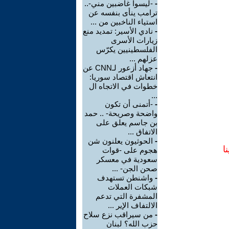
-
-ليسوا غاضبين مني-..
ترامب ينأى بنفسه عن
استياء الناخبين من ...
-
نادي الأسير: تمديد منع
زيارات الأسرى
الفلسطينيين يكرّس
عزلهم ...
-
جهاد أزعور لـCNN عن
انتعاش اقتصاد سوريا:
خطوات في الاتجاه ال
...
-
-أتمنى أن تكون
واضحة وصريحة- .. حمد
بن جاسم يعلق على
الاتفاق ...
-
الحوثيون يعلنون شن
ا
هجوم على -قوات
سعودية في معسكر
صحن الجن- ...
-
واشنطن تستهدف
شبكات العملات
المشفرة التي تدعم
الالتفاف الإير ...
-
من سيراقب نزع سلاح
حزب الله؟ لبنان