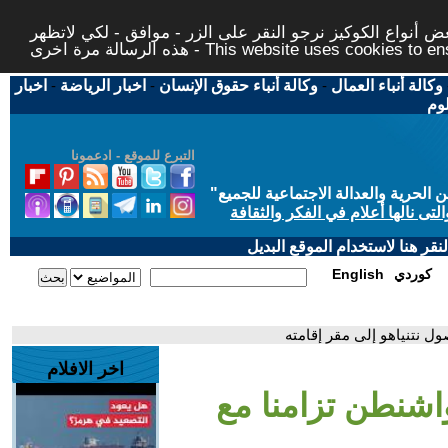
 أنواع الكوكيز نرجو النقر على الزر - موافق - لكي لاتظهر
This website uses cookies to ensure you ge
وكالة أنباء العمال
-
وكالة أنباء حقوق الإنسان
-
اخبار الرياضة
-
اخبار
لوم
التبرع للموقع - ادعمونا
حرية والعدالة الاجتماعية للجميع
"
تى نالها أعلام في الفكر والثقافة
قر هنا لاستخدام الموقع البديل
كوردي
English
ل نتنياهو إلى مقر إقامته
اخر الافلام
اشنطن تزامنا مع