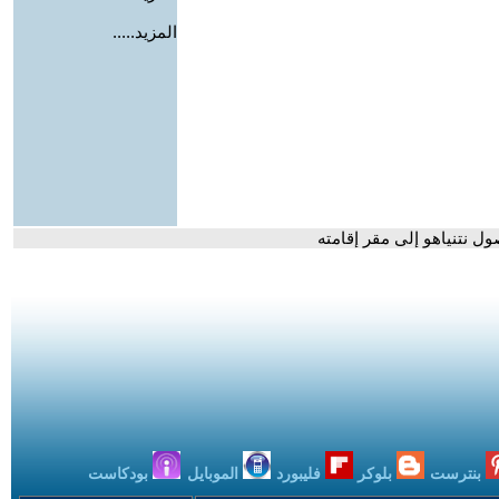
المزيد.....
ل نتنياهو إلى مقر إقامته
بنترست
بلوكر
فليبورد
الموبايل
بودكاست