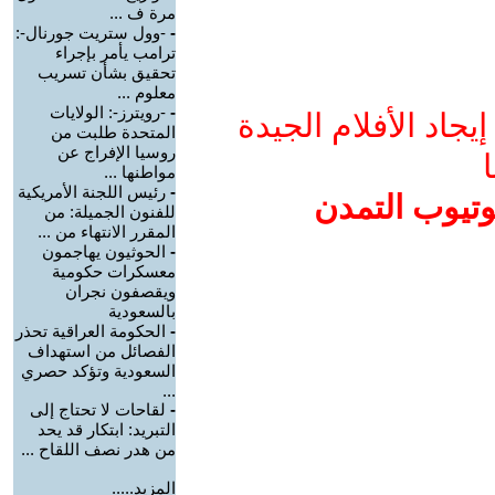
مرة ف ...
-
-وول ستريت جورنال-:
ترامب يأمر بإجراء
تحقيق بشأن تسريب
معلوم ...
-
-رويترز-: الولايات
جاد الأفلام الجيدة
المتحدة طلبت من
روسيا الإفراج عن
ا
مواطنها ...
-
رئيس اللجنة الأمريكية
وتيوب التمدن
للفنون الجميلة: من
المقرر الانتهاء من ...
-
الحوثيون يهاجمون
معسكرات حكومية
ويقصفون نجران
بالسعودية
-
الحكومة العراقية تحذر
الفصائل من استهداف
السعودية وتؤكد حصري
...
-
لقاحات لا تحتاج إلى
التبريد: ابتكار قد يحد
من هدر نصف اللقاح ...
المزيد.....