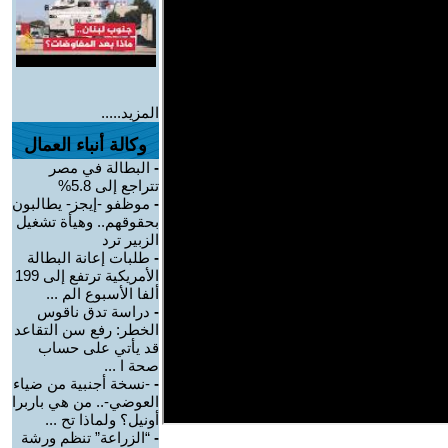
المزيد.....
وكالة أنباء العمال
-
البطالة في مصر
تتراجع إلى 5.8%
-
موظفو -إيجز- يطالبون
بحقوقهم.. وهيأة تشغيل
الزبير ترد
-
طلبات إعانة البطالة
الأمريكية ترتفع إلى 199
ألفا الأسبوع الم ...
-
دراسة تدق ناقوس
الخطر: رفع سن التقاعد
قد يأتي على حساب
صحة ا ...
-
-نسخة أجنبية من ضياء
العوضي-.. من هي باربرا
أونيل؟ ولماذا تح ...
-
“الزراعة” تنظم ورشة