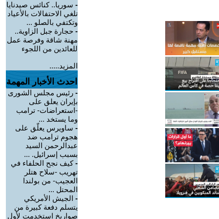
-
سوريا.. كنائس صيدنايا
تلغي الاحتفالات بالأعياد
وتكتفي بالصلو ...
-
حجارة جبل الزاوية..
مهنة شاقة وفرصة عمل
للعائدين من اللجوء
المزيد.....
احدث الأخبار المهمة
-
رئيس مجلس الشورى
بإيران يعلق على
-استعراضات- ترامب
وما يستخد ...
-
ساويرس يعلّق على
هجوم ترامب ضد
عبدالرحمن السيد
بسبب إسرائيل. ...
-
كيف نجح الحلفاء في
تهريب -سلاح هتلر
العجيب- من بولندا
المحتل ...
-
الجيش الأمريكي
يتسلم دفعة كبيرة من
صواريخ استخدمت لأول