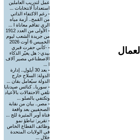
عمل لتدريب العاملين
استعداداً لانتخابات ...
-
رغم الاكتفاء الذاتي
من القمح.. أزمة مياه
الري تفاقم معاناة ا ...
-
الأولى من العدد 1912
من جريدة الشعب ليوم
الخميس 6 أوت 2026
-
-كأني حفرت قبري
لعمال
بيدي-: هل يغيّر الذكاء
الاصطناعي مصير آلاف
ا ...
-
بعد 30 أيلول.. إدارة
الدولة: السلاح خارج
الدولة سيُعامل بقان ...
-
سوريا.. كنائس صيدنايا
تلغي الاحتفالات بالأعياد
وتكتفي بالصلو ...
-
مصر.. بيان من نقابة
الصحفيين بعد واقعة
فتاة أوبر المثيرة للج ...
-
تقرير: تباطؤ نمو
وظائف القطاع الخاص
في الولايات المتحدة
خلال ...