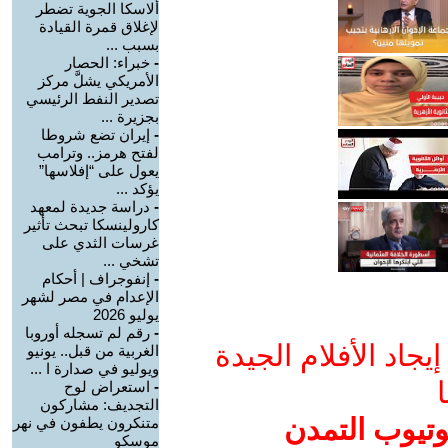
ألاسكا الجوية تضطر
لإغلاق قمرة القيادة
بسبب ...
-
خبراء: الحصار
الأمريكي يشلَّ مركز
تصدير النفط الرئيسي
بجزيرة ...
-
إيران تضع شروطا
لفتح هرمز.. وترامب
يعول على “إفلاسها”
يؤكد ...
-
دراسة جديدة لمعهد
كارولينسكا تبحث تأثير
غرسات الثدي على
تشخي ...
-
إنفوجراف | أحكام
الإعدام في مصر لشهر
يوليو 2026
-
رقم لم تسجله أوروبا
جاد الأفلام الجيدة
الغربية من قبل.. يونيو
ويوليو في صدارة ا ...
ا
-
استعراض لوح
التجديف: مشاركون
وتيوب التمدن
متنكرون يطفون في نهر
موسكو