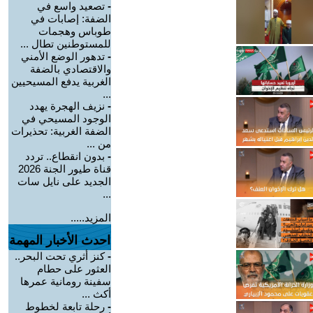
-
تصعيد واسع في
الضفة: إصابات في
طوباس وهجمات
للمستوطنين تطال ...
-
تدهور الوضع الأمني
والاقتصادي بالضفة
الغربية يدفع المسيحيين
...
-
نزيف الهجرة يهدد
الوجود المسيحي في
الضفة الغربية: تحذيرات
من ...
-
بدون انقطاع.. تردد
قناة طيور الجنة 2026
الجديد على نايل سات
...
المزيد.....
احدث الأخبار المهمة
-
كنز أثري تحت البحر..
العثور على حطام
سفينة رومانية عمرها
أكث ...
-
رحلة تابعة لخطوط