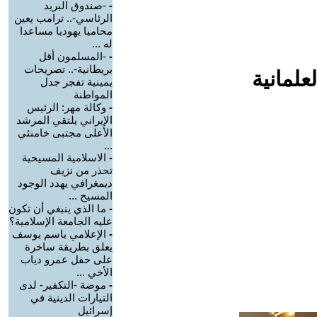
-
-صندوق البريد
الرئاسي-.. ترامب يعين
محاميا يهوديا مساعدا
له ...
-
-المسلمون أقل
بريطانية-.. تصريحات
علمانية
يمينية تفجر جدل
المواطنة
-
وكالة مهر: الرئيس
الإيراني يلتقي المرشد
الأعلى مجتبى خامنئي
...
-
الاسلامية المسيحية
تحذر من نزيف
ديمغرافي يهدد الوجود
المسيح ...
-
ما الذي ينبغي أن تكون
عليه الجامعة الإسلامية؟
-
الإعلامي باسم يوسف
يعلق بطريقة ساخرة
على حفل عمرو دياب
الأخي ...
-
موضة -التكفير- لدى
التيارات الدينية في
إسرائيل