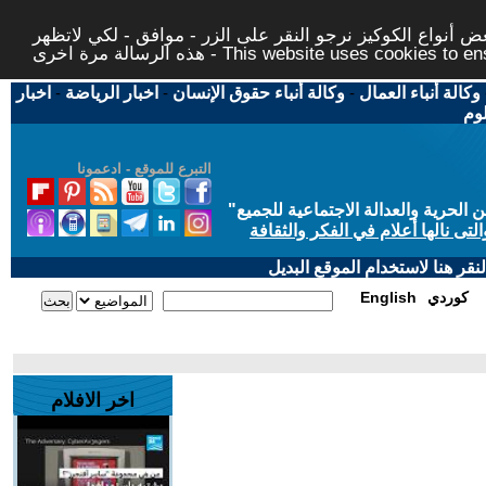
 أنواع الكوكيز نرجو النقر على الزر - موافق - لكي لاتظهر
This website uses cookies to ensure you ge
وكالة أنباء العمال
-
وكالة أنباء حقوق الإنسان
-
اخبار الرياضة
-
اخبار
لوم
التبرع للموقع - ادعمونا
حرية والعدالة الاجتماعية للجميع
"
تى نالها أعلام في الفكر والثقافة
قر هنا لاستخدام الموقع البديل
كوردي
English
اخر الافلام