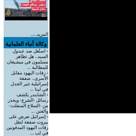
المزيد.....
وكالة أنباء العلمانية
-
استُغل ضد عبدول
السيد.. هل تظاهر
مسلمون في ميشيغان
للمطالبة ...
-
رفات اليهود مقابل
الأسرى.. صفقة
إسرائيلية تثير الجدل
في لبنا ...
-
الشابندر يكشف
رسائل -الشرع- ويحذر
من -السلاح المنفلت-
والفتن ...
-
إسرائيل تعرض على
بيروت صفقة لنقل
رفات اليهود المدفونين
في لب ...