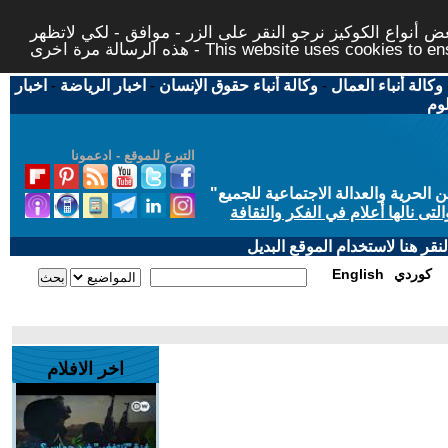
 أنواع الكوكيز نرجو النقر على الزر - موافق - لكي لاتظهر
This website uses cookies to ensure you ge
وكالة أنباء العمال
-
وكالة أنباء حقوق الإنسان
-
اخبار الرياضة
-
اخبار
لوم
التبرع للموقع - ادعمونا
حرية والعدالة الاجتماعية للجميع
"
تى نالها أعلام في الفكر والثقافة
قر هنا لاستخدام الموقع البديل
كوردي
English
اخر الافلام