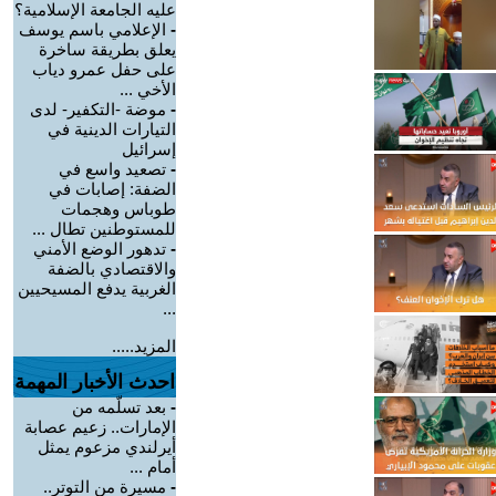
عليه الجامعة الإسلامية؟
-
الإعلامي باسم يوسف
يعلق بطريقة ساخرة
على حفل عمرو دياب
الأخي ...
-
موضة -التكفير- لدى
التيارات الدينية في
إسرائيل
-
تصعيد واسع في
الضفة: إصابات في
طوباس وهجمات
للمستوطنين تطال ...
-
تدهور الوضع الأمني
والاقتصادي بالضفة
الغربية يدفع المسيحيين
...
المزيد.....
احدث الأخبار المهمة
-
بعد تسلّمه من
الإمارات.. زعيم عصابة
أيرلندي مزعوم يمثل
أمام ...
-
مسيرة من التوتر..