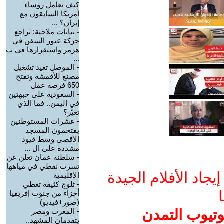
كيف تعامل رؤساء
أمريكا السابقون مع
إيران؟ ...
-
بيانات ملاحية: تراجع
حركة عبور السفن في
هرمز واستقرارها في ب
...
-
الموصل تعيد تشغيل
مصنع للأقمشة وتفتح
650 فرصة عمل
-
السعودية على جبهتين
في اليمن.. فما الذي
تغيّر؟
-
عشرات المستوطنين
يقتحمون المسجد
الأقصى وسط قيود
مشددة على ال ...
-
سلطنة عمان تعلن عن
تسرب نفطي في مياهها
جاد الأفلام الجيدة
الإقليمية
-
ثلوج كثيفة تغطي
ا
أجزاء من جنوب إفريقيا
(صور+فيديو)
وتيوب التمدن
-
المغرب ومصر
يتقدمان المشهد..