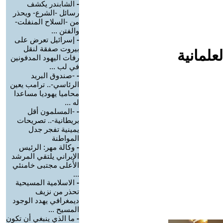
-
الشابندر يكشف
رسائل -الشرع- ويحذر
من -السلاح المنفلت-
والفتن ...
-
إسرائيل تعرض على
بيروت صفقة لنقل
علمانية
رفات اليهود المدفونين
في لب ...
-
-صندوق البريد
الرئاسي-.. ترامب يعين
محاميا يهوديا مساعدا
له ...
-
-المسلمون أقل
بريطانية-.. تصريحات
يمينية تفجر جدل
المواطنة
-
وكالة مهر: الرئيس
الإيراني يلتقي المرشد
الأعلى مجتبى خامنئي
...
-
الاسلامية المسيحية
تحذر من نزيف
ديمغرافي يهدد الوجود
المسيح ...
-
ما الذي ينبغي أن تكون