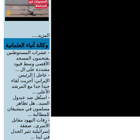
المزيد.....
وكالة أنباء العلمانية
-
عشرات المستوطنين
يقتحمون المسجد
الأقصى وسط قيود
مشددة على ال ...
-
عاجل | الرئيس
الإيراني: أجريت لقاء
جيدا جدا مع المرشد
الأعلى ...
-
استُغل ضد عبدول
السيد.. هل تظاهر
مسلمون في ميشيغان
للمطالبة ...
-
رفات اليهود مقابل
الأسرى.. صفقة
إسرائيلية تثير الجدل
في لبنا ...