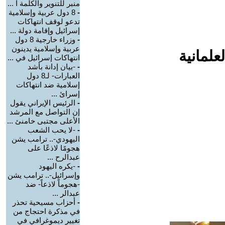
منبر للتنوير والكلمة ا ...
-
8 دول عربية وإسلامية
تدعو لوقف انتهاكات
إسرائيل وإقامة دولة ...
-
وزراء خارجية 8 دول
عربية وإسلامية يدينون
علمانية
انتهاكات إسرائيل في ...
-
-بيان إدانة بأشد
العبارات- لـ8 دول
إسلامية ضد انتهاكات
إسرائ ...
-
الرئيس الإيراني يقول
إن التواصل مع المرشد
الأعلى مجتبى خامنئ ...
-
-لا يحب الشعب
اليهودي-.. ترامب يشن
هجومًا لاذعًا على
عبدالرح ...
-
-يكره اليهود
وإسرائيل-.. ترامب يشن
-هجوماً لاذعاً- ضد
عبدالر ...
-
أحزاب مسيحية تحذر
في مذكرة احتجاج من
تغيير ديموغرافي في