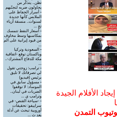
تظن.. يتذكّر من
يحاولون ضربه لتجنّبهم
-
أسرار الحفاظ على
الملابس كأنها جديدة
لسنوات.. منسقة أزياء
تج ...
-
أسعار النفط تتمسك
بمكاسبها وسط مخاوف
من قيود إيرانية على الم
...
-
السعودية وتركيا
وباكستان توقع -اتفاقية
مكة للدفاع المشترك-..
...
-
ترامب: زوجتي تقول
لي تصرفاتك لا تليق
برئيس (فيديو)
-
مسؤول سابق في
الموساد: لا توقفوا
جاد الأفلام الجيدة
الضربات في لبنان..
وترامب ي ...
ا
-
-سياحة القنص- في
سراييفو: تحقيقات
وتيوب التمدن
أوروبية تبحث عن أدلة
بعد ث ...