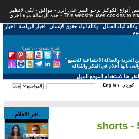
 أنواع الكوكيز نرجو النقر على الزر - موافق - لكي لاتظهر
This website uses cookies to ensure you ge
وكالة أنباء العمال
-
وكالة أنباء حقوق الإنسان
-
اخبار الرياضة
-
اخبار
لوم
التبرع للموقع - ادعمونا
حرية والعدالة الاجتماعية للجميع
"
تى نالها أعلام في الفكر والثقافة
قر هنا لاستخدام الموقع البديل
كوردي
English
اخر الافلام