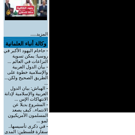
المزيد.....
وكالة أنباء العلمانية
-
حاخام اليهود الأكبر في
روسيا: يمكن تسوية
النزاعات في العالم ...
-
بيان الدول العربية
والإسلامية خطوة على
الطريق الصحيح ولكن...
...
-
الهباش: بيان الدول
العربية والإسلامية لإدانة
الانتهاكات الإس ...
-
المشروع بديلا عن
الانتماء.. كيف يصعد
المسلمون الأمريكيون
لمو ...
-
في ذكرى تأسيسها..
سفارة فلسطين: المدى