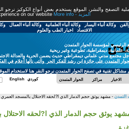
ة التصفح والنشر، الموقع يستخدم بعض أنواع الكوكيز نرجو النق
More info - المزيد
experience on our website
الفن
-
وكالة أنباء اليسار
-
وكالة أنباء العلمانية
-
وكالة أنباء العمال
-
وكا
الاقتصاد
-
اخبار الطب والعلوم
 الرئيسي لمؤسسة الحوار المتمدن
، علمانية، ديمقراطية، تطوعية وغير ربحية
ل مجتمع مدني علماني ديمقراطي حديث يضمن الحرية والعدالة الاجتم
حوار المتمدن على جائزة ابن رشد للفكر الحر والتى نالها أعلام في الفك
م مشاكل تقنية في تصفح الحوار المتمدن نرجو النقر هنا لاستخدام الموقع
كوردي
English
الاخبار
مراكز
الحوار المتمدن
 التمدن
- مشهد يوثق حجم الدمار الذي ا?لحقه الاحتلال بالمسجد العمري
مشهد يوثق حجم الدمار الذي ا?لحقه الاحتلال 
غزة