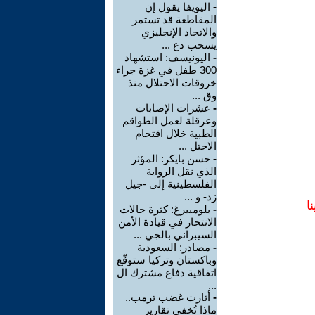
-
اليويفا يقول إن
المقاطعة قد تستمر
والاتحاد الإنجليزي
يسحب دع ...
-
اليونيسف: استشهاد
300 طفل في غزة جراء
خروقات الاحتلال منذ
وق ...
-
عشرات الإصابات
وعرقلة لعمل الطواقم
الطبية خلال اقتحام
الاحتل ...
-
حسن بايكر: المؤثر
الذي نقل الرواية
الفلسطينية إلى -جيل
زد- و ...
ا
-
بلومبيرغ: كثرة حالات
الانتحار في قيادة الأمن
السيبراني بالجي ...
-
مصادر: السعودية
وباكستان وتركيا ستوقّع
اتفاقية دفاع مشترك ال
...
-
أثارت غضب ترمب..
ماذا تُخفي تقارير