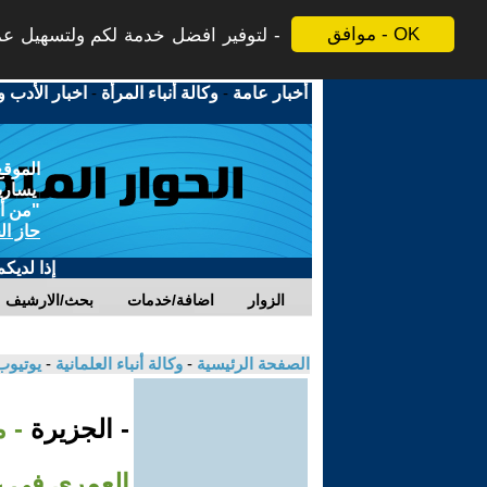
موافق - OK
لتوفير افضل خدمة لكم ولتسهيل عملي
أخبار عامة
-
وكالة أنباء المرأة
-
اخبار الأدب و
الموقع
يسارية
"من أج
حاز ال
إذا لديك
الزوار
اضافة/خدمات
بحث/الارشيف
الصفحة الرئيسية
-
وكالة أنباء العلمانية
-
يوتيوب
- الجزيرة
- 
العمري في 