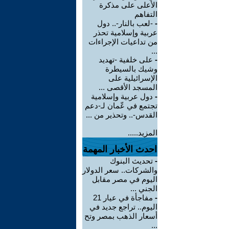
الأعلى على مذكرة
التفاهم
-
-لعب بالنار-.. دول
عربية وإسلامية تحذر
من تداعيات الإجراءات
...
-
على خلفية -تهديد
وشيك بالسيطرة
الإسرائيلية على
المسجد الأقصى ...
-
دول عربية وإسلامية
تجتمع في عّمان لـ-دعم
القدس-.. وتحذير من ...
المزيد.....
احدث الأخبار المهمة
-
تحديث البنوك
والشركات.. سعر الدولار
اليوم في مصر مقابل
الجني ...
-
مفاجأة في عيار 21
اليوم.. تراجع جديد في
أسعار الذهب بمصر وتح
...