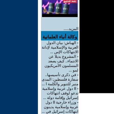
المزيد.....
وكالة أنباء العلمانية
-
الهباش: بيان الدول
العربية والإسلامية لإدانة
الانتهاكات الإس ...
-
المشروع بديلا عن
الانتماء.. كيف يصعد
المسلمون الأمريكيون
لمو ...
-
في ذكرى تأسيسها..
سفارة فلسطين: المدى
منبر للتنوير والكلمة ا ...
-
8 دول عربية وإسلامية
تدعو لوقف انتهاكات
إسرائيل وإقامة دولة ...
-
وزراء خارجية 8 دول
عربية وإسلامية يدينون
انتهاكات إسرائيل في ...