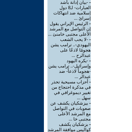
-
-بيان إدانة بأشد
العبارات- لـ8 دول
إسلامية ضد انتهاكات
إسرائ ...
-
الرئيس الإيراني يقول
إن التواصل مع المرشد
الأعلى مجتبى خامنئ ...
-
-لا يحب الشعب
اليهودي-.. ترامب يشن
هجومًا لاذعًا على
عبدالرح ...
-
-يكره اليهود
وإسرائيل-.. ترامب يشن
-هجوماً لاذعاً- ضد
عبدالر ...
-
أحزاب مسيحية تحذر
في مذكرة احتجاج من
تغيير ديموغرافي في
سهل ...
-
بيزشكيان يكشف عن
صعوبات في التواصل
مع المرشد الأعلى
مجتبى خا ...
-
بزشكيان يكشف
كواليس موافقة المرشد