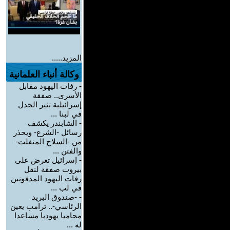
المزيد.....
وكالة أنباء العلمانية
-
رفات اليهود مقابل
الأسرى.. صفقة
إسرائيلية تثير الجدل
في لبنا ...
-
الشابندر يكشف
رسائل -الشرع- ويحذر
من -السلاح المنفلت-
والفتن ...
-
إسرائيل تعرض على
بيروت صفقة لنقل
رفات اليهود المدفونين
في لب ...
-
-صندوق البريد
الرئاسي-.. ترامب يعين
محاميا يهوديا مساعدا
له ...