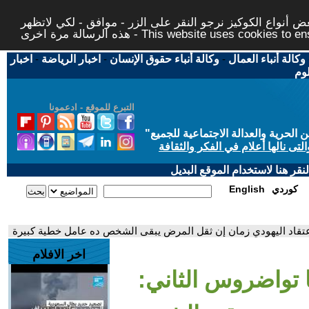
 أنواع الكوكيز نرجو النقر على الزر - موافق - لكي لاتظهر
This website uses cookies to ensure you ge
وكالة أنباء العمال
-
وكالة أنباء حقوق الإنسان
-
اخبار الرياضة
-
اخبار
لوم
التبرع للموقع - ادعمونا
حرية والعدالة الاجتماعية للجميع
"
تى نالها أعلام في الفكر والثقافة
قر هنا لاستخدام الموقع البديل
كوردي
English
الأعتقاد اليهودي زمان إن ثقل المرض يبقى الشخص ده عامل خطية كبيرة
اخر الافلام
با تواضروس الثاني: