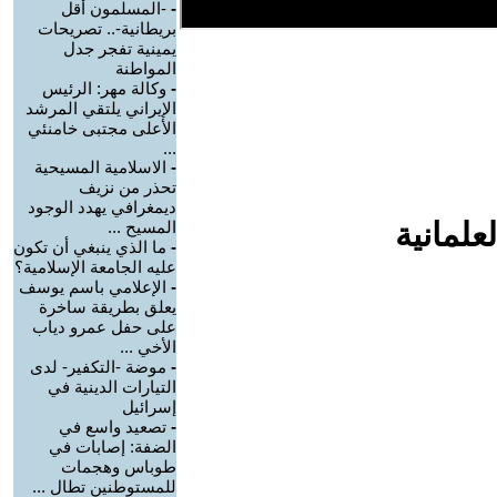
-
-المسلمون أقل
بريطانية-.. تصريحات
يمينية تفجر جدل
المواطنة
-
وكالة مهر: الرئيس
الإيراني يلتقي المرشد
الأعلى مجتبى خامنئي
...
-
الاسلامية المسيحية
تحذر من نزيف
ديمغرافي يهدد الوجود
علمانية
المسيح ...
-
ما الذي ينبغي أن تكون
عليه الجامعة الإسلامية؟
-
الإعلامي باسم يوسف
يعلق بطريقة ساخرة
على حفل عمرو دياب
الأخي ...
-
موضة -التكفير- لدى
التيارات الدينية في
إسرائيل
-
تصعيد واسع في
الضفة: إصابات في
طوباس وهجمات
للمستوطنين تطال ...