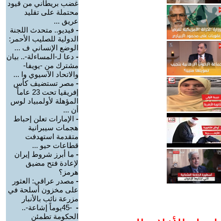
غضب بريطاني من قيود
محتملة على تقليد
عريق ...
-
فيديو.. متحدث اللجنة
الدولية للصليب الأحمر:
الوضع الإنساني ف ...
-
دعا لـ-المساءلة-.. بيان
مشترك من -يويفا-
والاتحاد الآسيوي وا ...
-
مصر تستضيف كأس
إفريقيا تحت 23 عاماً
المؤهلة لأولمبياد لوس
أن ...
-
الإمارات تعلن إحباط
هجمات سيبرانية
متقدمة استهدفت
قطاعات حيو ...
-
ما أبرز شروط إيران
لإعادة فتح مضيق
هرمز؟
-
مصدر عراقي: العثور
على مخزون أسلحة في
مزرعة نائب بالأنبار
-
-45يوماً إشاعة-..
الحكومة تطمئن