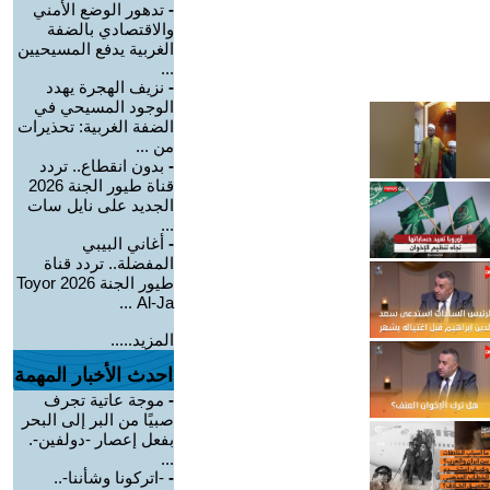
-
تدهور الوضع الأمني
والاقتصادي بالضفة
الغربية يدفع المسيحيين
...
-
نزيف الهجرة يهدد
الوجود المسيحي في
الضفة الغربية: تحذيرات
من ...
-
بدون انقطاع.. تردد
قناة طيور الجنة 2026
الجديد على نايل سات
...
-
أغاني البيبي
المفضلة.. تردد قناة
طيور الجنة 2026 Toyor
Al-Ja ...
المزيد.....
احدث الأخبار المهمة
-
موجة عاتية تجرف
صبيًا من البر إلى البحر
بفعل إعصار -دولفين-.
...
-
-اتركونا وشأننا-..