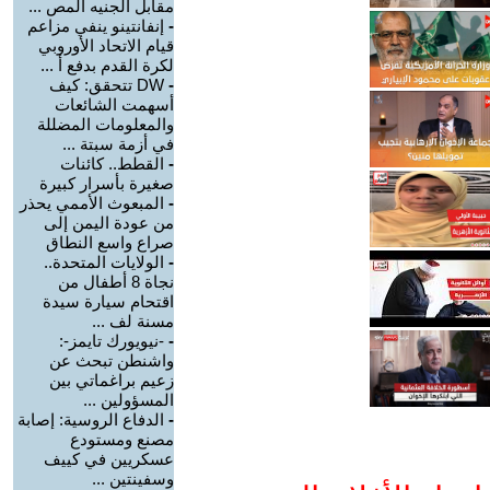
مقابل الجنيه المص ...
-
إنفانتينو ينفي مزاعم
قيام الاتحاد الأوروبي
لكرة القدم بدفع أ ...
-
DW تتحقق: كيف
أسهمت الشائعات
والمعلومات المضللة
في أزمة سبتة ...
-
القطط.. كائنات
صغيرة بأسرار كبيرة
-
المبعوث الأممي يحذر
من عودة اليمن إلى
صراع واسع النطاق
-
الولايات المتحدة..
نجاة 8 أطفال من
اقتحام سيارة سيدة
مسنة لف ...
-
-نيويورك تايمز-:
واشنطن تبحث عن
زعيم براغماتي بين
المسؤولين ...
-
الدفاع الروسية: إصابة
مصنع ومستودع
عسكريين في كييف
وسفينتين ...