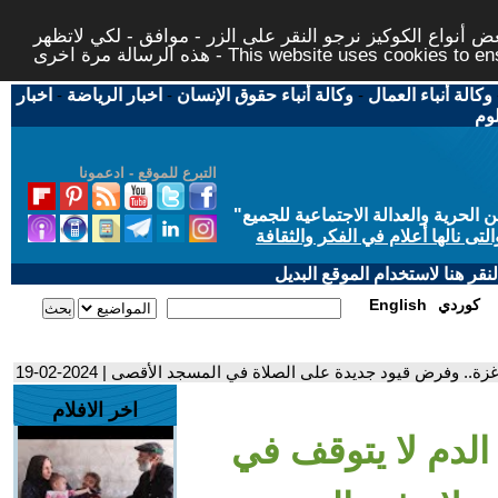
 أنواع الكوكيز نرجو النقر على الزر - موافق - لكي لاتظهر
This website uses cookies to ensure you ge
وكالة أنباء العمال
-
وكالة أنباء حقوق الإنسان
-
اخبار الرياضة
-
اخبار
لوم
التبرع للموقع - ادعمونا
حرية والعدالة الاجتماعية للجميع
"
تى نالها أعلام في الفكر والثقافة
قر هنا لاستخدام الموقع البديل
كوردي
English
.. وفرض قيود جديدة على الصلاة في المسجد الأقصى | 2024-02-19
اخر الافلام
الدم لا يتوقف في