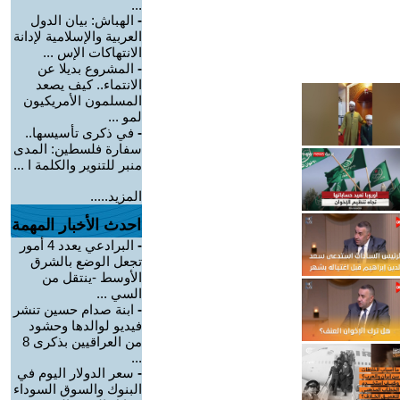
...
-
الهباش: بيان الدول
العربية والإسلامية لإدانة
الانتهاكات الإس ...
-
المشروع بديلا عن
الانتماء.. كيف يصعد
المسلمون الأمريكيون
لمو ...
-
في ذكرى تأسيسها..
سفارة فلسطين: المدى
منبر للتنوير والكلمة ا ...
المزيد.....
احدث الأخبار المهمة
-
البرادعي يعدد 4 أمور
تجعل الوضع بالشرق
الأوسط -ينتقل من
السي ...
-
ابنة صدام حسين تنشر
فيديو لوالدها وحشود
من العراقيين بذكرى 8
...
-
سعر الدولار اليوم في
البنوك والسوق السوداء