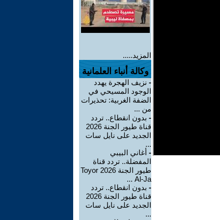
المزيد.....
وكالة أنباء العلمانية
-
نزيف الهجرة يهدد
الوجود المسيحي في
الضفة الغربية: تحذيرات
من ...
-
بدون انقطاع.. تردد
قناة طيور الجنة 2026
الجديد على نايل سات
...
-
أغاني البيبي
المفضلة.. تردد قناة
طيور الجنة 2026 Toyor
Al-Ja ...
-
بدون انقطاع.. تردد
قناة طيور الجنة 2026
الجديد على نايل سات
...