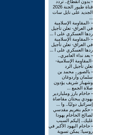
-
بدون انقطاع.. تردد
قناة طيور الجنة 2026
الجديد على نايل سات
...
-
-المقاومة الإسلامية
في العراق- تعلن تأجيل
ردها العسكري على ا ...
-
-المقاومة الإسلامية
في العراق- تعلن تأجيل
ردها العسكري على ا ...
-
بعد نداء العامري..
-المقاومة الإسلامية-
تعلن تأجيل الرد
-
بالصور.. محمد بن
سلمان وأردوغان
وشهباز شريف يؤدون
صلاة الجمع ...
-
حاخام بارز وملياردير
يهودي يبحثان مقاضاة
إسرائيل دوليًا.. وا ...
-
حكم بتغريم مقدسي
لصالح الحاخام يهودا
غليك.. إليكم السبب
-
حاخام اليهود الأكبر في
روسيا: يمكن تسوية