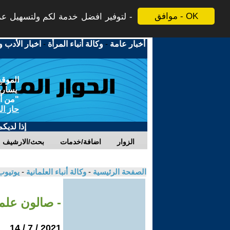
موافق - OK
لتوفير افضل خدمة لكم ولتسهيل عملي
أخبار عامة
-
وكالة أنباء المرأة
-
اخبار الأدب و
الموقع
يسارية
"من أج
حاز ال
إذا لديك
الزوار
اضافة/خدمات
بحث/الارشيف
الصفحة الرئيسية
-
وكالة أنباء العلمانية
-
يوتيوب
- صالون علم
2021 / 7 / 14