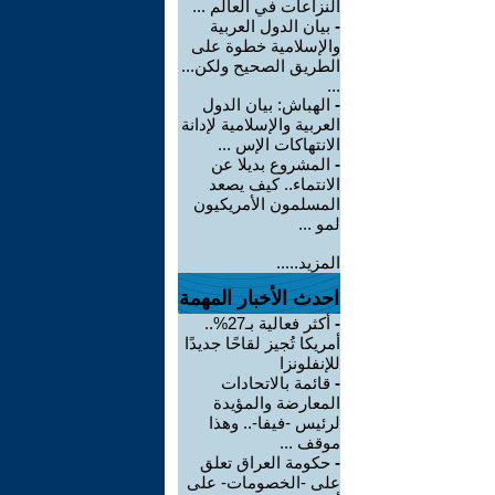
النزاعات في العالم ...
-
بيان الدول العربية
والإسلامية خطوة على
الطريق الصحيح ولكن...
...
-
الهباش: بيان الدول
العربية والإسلامية لإدانة
الانتهاكات الإس ...
-
المشروع بديلا عن
الانتماء.. كيف يصعد
المسلمون الأمريكيون
لمو ...
المزيد.....
احدث الأخبار المهمة
-
أكثر فعالية بـ27%..
أمريكا تُجيز لقاحًا جديدًا
للإنفلونزا
-
قائمة بالاتحادات
المعارضة والمؤيدة
لرئيس -فيفا-.. وهذا
موقف ...
-
حكومة العراق تعلق
على -الخصومات- على