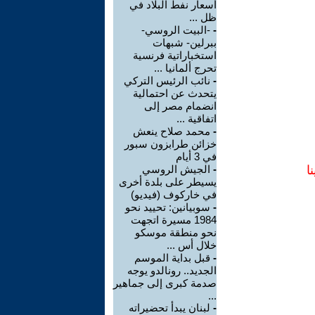
أسعار نفط البلاد في
ظل ...
-
-البيت الروسي-
ببرلين- شبهات
استخباراتية فرنسية
تحرج ألمانيا ...
-
نائب الرئيس التركي
يتحدث عن احتمالية
انضمام مصر إلى
اتفاقية ...
-
محمد صلاح ينعش
خزائن طرابزون سبور
في 3 أيام
ا
-
الجيش الروسي
يسيطر على بلدة أخرى
في خاركوف (فيديو)
-
سوبيانين: تحييد نحو
1984 مسيرة اتجهت
نحو منطقة موسكو
خلال أس ...
-
قبل بداية الموسم
الجديد.. رونالدو يوجه
صدمة كبرى إلى جماهير
...
-
لبنان يبدأ تحضيراته