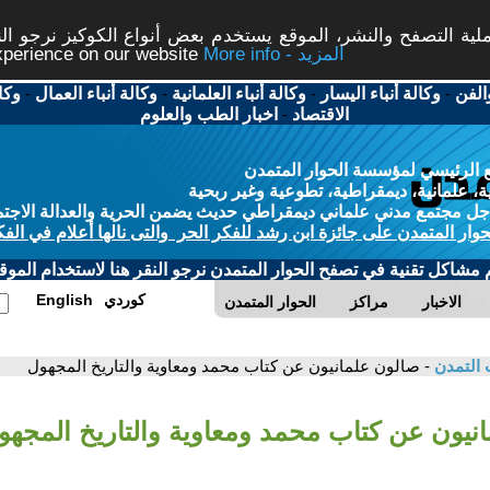
ة التصفح والنشر، الموقع يستخدم بعض أنواع الكوكيز نرجو النق
More info - المزيد
experience on our website
الفن
-
وكالة أنباء اليسار
-
وكالة أنباء العلمانية
-
وكالة أنباء العمال
-
وكا
الاقتصاد
-
اخبار الطب والعلوم
 الرئيسي لمؤسسة الحوار المتمدن
، علمانية، ديمقراطية، تطوعية وغير ربحية
ل مجتمع مدني علماني ديمقراطي حديث يضمن الحرية والعدالة الاجتم
حوار المتمدن على جائزة ابن رشد للفكر الحر والتى نالها أعلام في الفك
م مشاكل تقنية في تصفح الحوار المتمدن نرجو النقر هنا لاستخدام الموقع
كوردي
English
الاخبار
مراكز
الحوار المتمدن
 التمدن
- صالون علمانيون عن كتاب محمد ومعاوية والتاريخ المجهول
انيون عن كتاب محمد ومعاوية والتاريخ المجهو