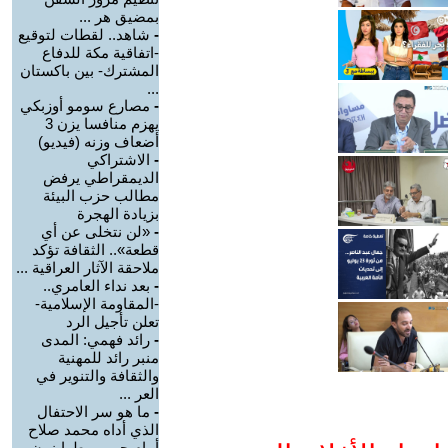
بمضيق هر ...
-
شاهد.. لقطات لتوقيع
-اتفاقية مكة للدفاع
المشترك- بين باكستان
...
-
مصارع سومو أوزبكي
يهزم منافسا يزن 3
أضعاف وزنه (فيديو)
-
الاشتراكي
الديمقراطي يرفض
مطالب حزب البيئة
بزيادة الهجرة
-
«لن نتخلى عن أي
قطعة».. الثقافة تؤكد
ملاحقة الآثار العراقية ...
-
بعد نداء العامري..
-المقاومة الإسلامية-
تعلن تأجيل الرد
-
رائد فهمي: المدى
منبر رائد للمهنية
والثقافة والتنوير في
العر ...
-
ما هو سر الاحتفال
الذي أداه محمد صلاح
أمام جمهور طرابزون