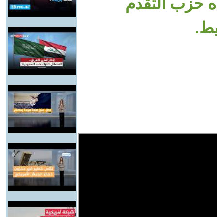
ده حزب التقدم
يط.