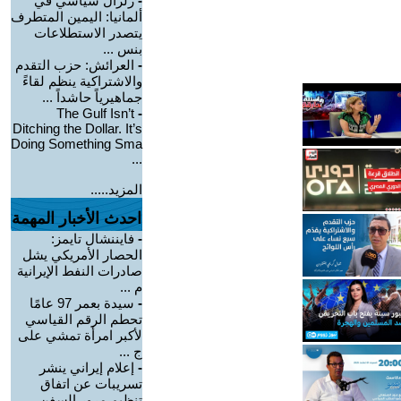
-
زلزال سياسي في
ألمانيا: اليمين المتطرف
يتصدر الاستطلاعات
بنس ...
-
العرائش: حزب التقدم
والاشتراكية ينظم لقاءً
جماهيرياً حاشداً ...
The Gulf Isn’t
-
Ditching the Dollar. It’s
Doing Something Sma
...
المزيد.....
احدث الأخبار المهمة
-
فايننشال تايمز:
الحصار الأمريكي يشل
صادرات النفط الإيرانية
م ...
-
سيدة بعمر 97 عامًا
تحطم الرقم القياسي
لأكبر امرأة تمشي على
ج ...
-
إعلام إيراني ينشر
تسريبات عن اتفاق
تنظيم مرور السفن