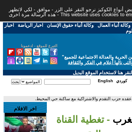
 أنواع الكوكيز نرجو النقر على الزر - موافق - لكي لاتظهر
This website uses cookies to ensure you ge
وكالة أنباء العمال
-
وكالة أنباء حقوق الإنسان
-
اخبار الرياضة
-
اخبار
لوم
التبرع للموقع - ادعمونا
حرية والعدالة الاجتماعية للجميع
"
تى نالها أعلام في الفكر والثقافة
قر هنا لاستخدام الموقع البديل
كوردي
English
ي عقده حزب التقدم والاشتراكية مع ساكنة حي المحيط.
اخر الافلام
لمغرب
- تغطية القناة