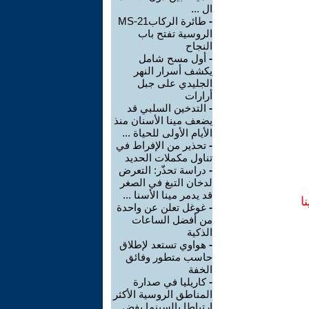
ال ...
-
طائرة الركابMS-21
الروسية تفتح باب
النجاح
-
أول مسح شامل
يكشف أسرار النهر
الجليدي على جبل
أرارات
-
التدخين السلبي قد
يضعف مينا الأسنان منذ
الأيام الأولى للحياة ...
-
تحذير من الإفراط في
تناول مكملات الحديد
-
دراسة تحذّر: التعرض
لدخان التبغ في الصغر
قد يدمر مينا الأسنا ...
ا
-
غوغل تعلن عن واحدة
من أفضل الساعات
الذكية
-
هواوي تستعد لإطلاق
حاسب متطور وفائق
الخفة
-
كاريليا في صدارة
المناطق الروسية الأكثر
ارتباطا بالسينما بفض ...