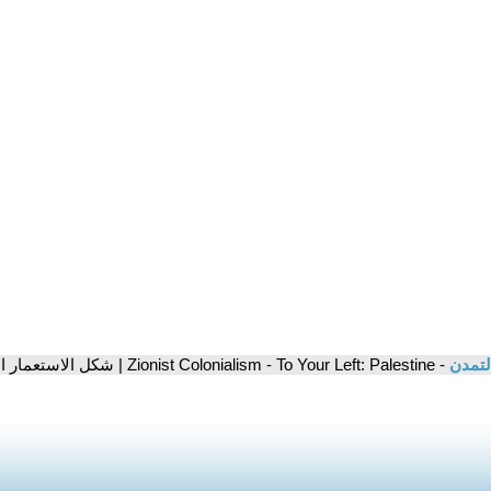
لتمدن
- Zionist Colonialism - To Your Left: Palestine | شكل الاستعمار الصهيونى - على شمالَِك: فلسطين