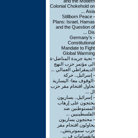
and the Modern
Colonial Chokehold on
Asia ...
Stillborn Peace
-
Plans: Israel, Hamas
and the Question of
Dis ...
Germany’s
-
Constitutional
Mandate to Fight
Global Warming
-
تحية جريدة المناضل-ة
الى مؤتمر حزب النهج
الديمقراطي العمالي ...
-
إسرائيل.. حركة
-الوقوف معا- اليسارية
تحاول اقتحام مقر حزب
ال ...
-
إسرائيل.. يساريون
يحتجون على إرهاب
المستوطنين ضد
الفلسطينيين ...
-
محتجون يساريون
يحاولون اقتحام مقر
حزب سموتريتش..
وانقسامات ف ...