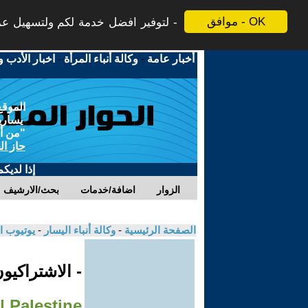
موافق - OK
لتوفير افضل خدمة لكم ولتسهيل عملي
أخبار عامة
-
وكالة أنباء المرأة
-
اخبار الأدب و
الموقع
يسارية
"من أج
حاز ال
إذا لديك
الزوار
اضافة/خدمات
بحث/الارشيف
الصفحة الرئيسية
-
وكالة أنباء اليسار
-
يوتيوب ا
- ‎الاشتراكيون الثوريون
Palestine | شكل الاستعمار الصهيونى - على شمالَِك: فلسطين