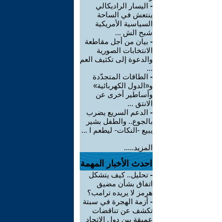
-
اليسار الراديكالي
ينتعش في الساحة
السياسية الأمريكية
شبح الش ...
-
بيان من أجل مقاطعة
الانتخابات الصورية
والدعوة إلى تكثيف العم
...
-
الطاقات المتجدّدة
و«الدول الكهربائية»
وأساطير أخرى عن
الانتق ...
-
الدعم السريع يضرب
بالجوع.. والطفل بشير
يبيع -النكات- ليطعم ا ...
المزيد.....
احدث الأخبار المهمة
-
تحليل.. كيف يتشكل
اتفاق بشأن مضيق
هرمز لا يريده ترامب؟
-
أزمة الهجرة في سبتة
تكشف عن تناقضات
عميقة بين دول الاتحاد