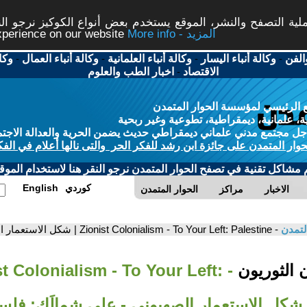
ة التصفح والنشر، الموقع يستخدم بعض أنواع الكوكيز نرجو النق
More info - المزيد
experience on our website
الفن
-
وكالة أنباء اليسار
-
وكالة أنباء العلمانية
-
وكالة أنباء العمال
-
وكا
الاقتصاد
-
اخبار الطب والعلوم
 الرئيسي لمؤسسة الحوار المتمدن
، علمانية، ديمقراطية، تطوعية وغير ربحية
ل مجتمع مدني علماني ديمقراطي حديث يضمن الحرية والعدالة الاجتم
حوار المتمدن على جائزة ابن رشد للفكر الحر والتى نالها أعلام في الفك
م مشاكل تقنية في تصفح الحوار المتمدن نرجو النقر هنا لاستخدام الموقع
كوردي
English
الاخبار
مراكز
الحوار المتمدن
لتمدن
- Zionist Colonialism - To Your Left: Palestine | شكل الاستعمار الصهيونى - على شمالَِك: فلسطين
ist Colonialism - To Your Left: