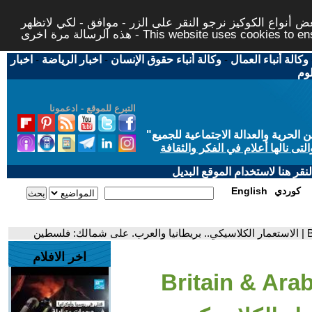
 أنواع الكوكيز نرجو النقر على الزر - موافق - لكي لاتظهر
This website uses cookies to ensure you ge
وكالة أنباء العمال
-
وكالة أنباء حقوق الإنسان
-
اخبار الرياضة
-
اخبار
لوم
التبرع للموقع - ادعمونا
حرية والعدالة الاجتماعية للجميع
"
تى نالها أعلام في الفكر والثقافة
قر هنا لاستخدام الموقع البديل
كوردي
English
اخر الافلام
- Britain & Ara