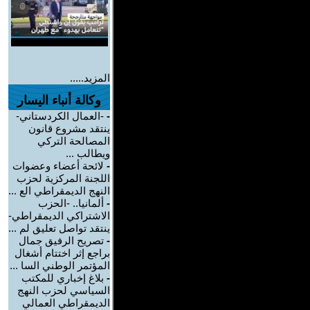
المزيد.....
وكالة أنباء اليسار
-
-العمال الكردستاني-
ينتقد مشروع قانون
المصالحة التركي
ويطالب ...
-
لائحة أعضاء وعضوات
اللجنة المركزية لحزب
النهج الديمقراطي الع ...
-
ألمانيا.. -الحزب
الاشتراكي الديمقراطي-
ينتقد تواصل تعليق لم ...
-
تصريح الرفيق جمال
براجع إثر اختتام أشغال
المؤتمر الوطني السا ...
-
بلاغ إخباري للمكتب
السياسي لحزب النهج
الديمقراطي العمالي