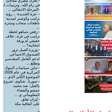
-
تحرك مصري مفاجئ
في رام الله.. وترتيبات لـ
-المرحلة الانتقالي ...
-
-غزة الجديدة- .. رؤية
ترامب وكوشنر لمدينة
ناطحات سحاب ومنتزه
...
-
رفض نتنياهو لخطة
ترامب في غزة.. خلاف
حقيقي أم ورقة
انتخابية؟ ...
-
وزيرة العمل تزور
الصندوق الاجتماعي
لدعم العامل المقدسي
وتطلع ...
-
تباين سياسات البنوك
المركزية في عام 2026:
الموضوع الكلي الذي ...
-
سوريا.. شكوى -شروع
بالقتل- ضد محمد
حمشو والقضاء
المعلوماتي ي ...
-
إيران تعلق
على اتفاقية مكة