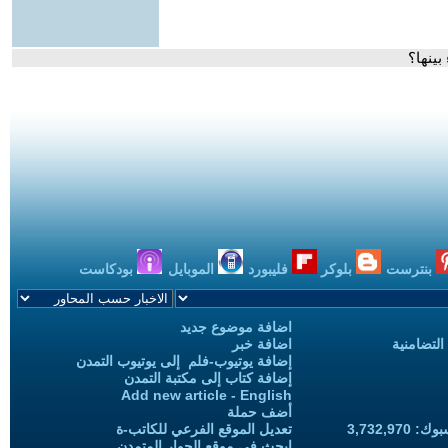
بينها؟
بنترست
بلوكر
فليبورد
الموبايل
بودكاست
اضافة موضوع جديد
التضامنية
اضافة خبر
إضافة يوتيوب-فلم إلى يوتيوب التمدن
إضافة كتاب إلى مكتبة التمدن
Add new article - English
أضف حملة
3,732,97
تعديل الموقع الفرعي للكاتب-ة
ابحث في موقع الحوار المتمدن