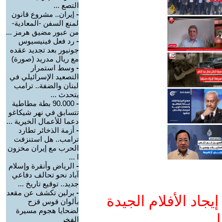
التصع ...
-
إيران.. مشروع قانون
لمنع السفن -المعادية-
من عبور مضيق هرمز ...
-
رد فعل فينيسيوس
جونيور بعد تجديد عقده
مع ريال مدريد (صورة)
-
وسط استمرار
التصعيد الإسرائيلي في
لبنان والضفة.. ترامب
يتحدث ...
-
90.000 بطة مطاطية
تتسابق في نهر شيكاغو
دعما للأعمال الخيرية ...
-
أزمة الذخائر تطارد
ترامب.. هل استنزفت
الحرب مع إيران مخزون
ا ...
-
الرياض وأنقرة وإسلام
آباد نحو تحالف دفاعي
جديد.. توقيع تاريخ ...
-
برلين تكشف عن مقعد
جاد الأفلام الجيدة
بألوان قوس قزح
لضحايا هجوم مسيرة
ا
الفخر