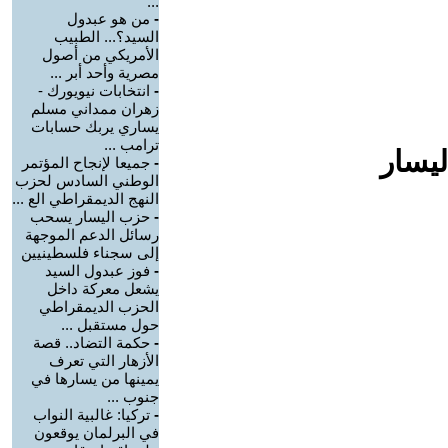
...
-
من هو عبدول
السيد؟... الطبيب
الأمريكي من أصول
مصرية وأحد أبر ...
-
انتخابات نيويورك -
زهران ممداني مسلم
يساري يربك حسابات
ترامب ...
ليسار
-
جميعا لإنجاح المؤتمر
الوطني السادس لحزب
النهج الديمقراطي الع ...
-
حزب اليسار يسحب
رسائل الدعم الموجهة
إلى سجناء فلسطينيين
-
فوز عبدول السيد
يشعل معركة داخل
الحزب الديمقراطي
حول مستقبل ...
-
حكمة التضاد.. قصة
الأزهار التي تعرف
يمينها من يسارها في
جنوب ...
-
تركيا: غالبية النواب
في البرلمان يوقعون