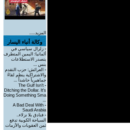
المزيد.....
وكالة أنباء اليسار
-
زلزال سياسي في
ألمانيا: اليمين المتطرف
يتصدر الاستطلاعات
بنس ...
-
العرائش: حزب التقدم
والاشتراكية ينظم لقاءً
جماهيرياً حاشداً ...
The Gulf Isn’t
-
Ditching the Dollar. It’s
Doing Something Sma
...
A Bad Deal With
-
Saudi Arabia
-
فنادق بلا نزلاء..
السياحة الكوبية تدفع
ثمن العقوبات والأزمات