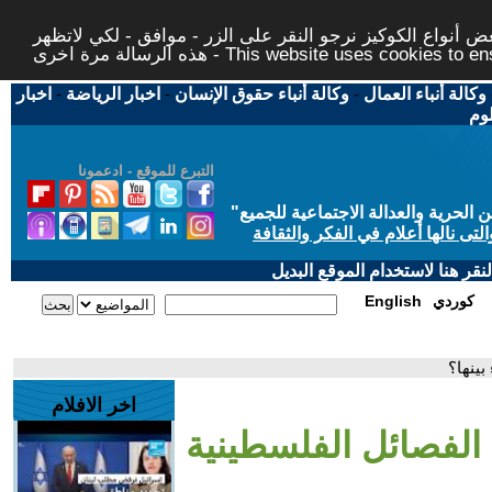
 أنواع الكوكيز نرجو النقر على الزر - موافق - لكي لاتظهر
This website uses cookies to ensure you ge
وكالة أنباء العمال
-
وكالة أنباء حقوق الإنسان
-
اخبار الرياضة
-
اخبار
لوم
التبرع للموقع - ادعمونا
حرية والعدالة الاجتماعية للجميع
"
تى نالها أعلام في الفكر والثقافة
قر هنا لاستخدام الموقع البديل
كوردي
English
بينها؟
اخر الافلام
ج الفصائل الفلسطينية