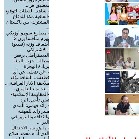
بمضيق هر ...
-
شاهد.. لقطات لتوقيع
-اتفاقية مكة للدفاع
المشترك- بين باكستان
...
-
مصارع سومو أوزبكي
يهزم منافسا يزن 3
أضعاف وزنه (فيديو)
-
الاشتراكي
الديمقراطي يرفض
مطالب حزب البيئة
بزيادة الهجرة
-
«لن نتخلى عن أي
قطعة».. الثقافة تؤكد
ملاحقة الآثار العراقية ...
-
بعد نداء العامري..
-المقاومة الإسلامية-
تعلن تأجيل الرد
-
رائد فهمي: المدى
منبر رائد للمهنية
والثقافة والتنوير في
العر ...
-
ما هو سر الاحتفال
الذي أداه محمد صلاح
أمام جمهور طرابزون