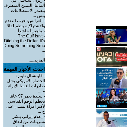
-
زلزال سياسي في
ألمانيا: اليمين المتطرف
يتصدر الاستطلاعات
بنس ...
-
العرائش: حزب التقدم
والاشتراكية ينظم لقاءً
جماهيرياً حاشداً ...
The Gulf Isn’t
-
Ditching the Dollar. It’s
Doing Something Sma
...
المزيد.....
احدث الأخبار المهمة
-
فايننشال تايمز:
الحصار الأمريكي يشل
صادرات النفط الإيرانية
م ...
-
سيدة بعمر 97 عامًا
تحطم الرقم القياسي
لأكبر امرأة تمشي على
ج ...
-
إعلام إيراني ينشر
تسريبات عن اتفاق
تنظيم مرور السفن