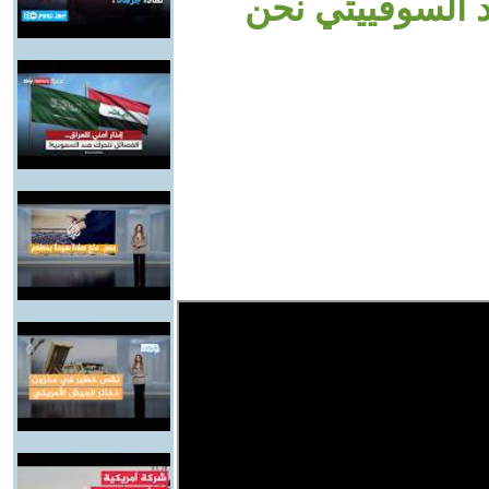
اد السوفييتي نحن