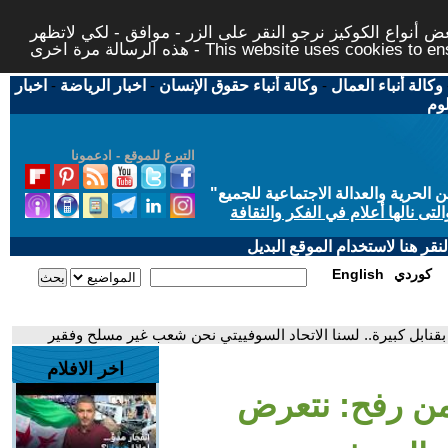
 أنواع الكوكيز نرجو النقر على الزر - موافق - لكي لاتظهر
This website uses cookies to ensure you ge
وكالة أنباء العمال
-
وكالة أنباء حقوق الإنسان
-
اخبار الرياضة
-
اخبار
لوم
التبرع للموقع - ادعمونا
حرية والعدالة الاجتماعية للجميع
"
تى نالها أعلام في الفكر والثقافة
قر هنا لاستخدام الموقع البديل
كوردي
English
ابل كبيرة.. لسنا الاتحاد السوفييتي نحن شعب غير مسلح وفقير
اخر الافلام
ن رفح: نتعرض