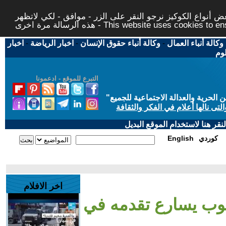
 أنواع الكوكيز نرجو النقر على الزر - موافق - لكي لاتظهر
This website uses cookies to ensure you ge
وكالة أنباء العمال
-
وكالة أنباء حقوق الإنسان
-
اخبار الرياضة
-
اخبار
لوم
التبرع للموقع - ادعمونا
حرية والعدالة الاجتماعية للجميع
"
تى نالها أعلام في الفكر والثقافة
قر هنا لاستخدام الموقع البديل
كوردي
English
اخر الافلام
نوب يسارع تقدمه في