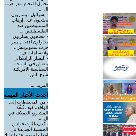
تحاول اقتحام مقر حزب
ال ...
-
إسرائيل.. يساريون
يحتجون على إرهاب
المستوطنين ضد
الفلسطينيين ...
-
محتجون يساريون
يحاولون اقتحام مقر
حزب سموتريتش..
وانقسامات ف ...
-
اليسار الراديكالي
ينتعش في الساحة
السياسية الأمريكية
شبح الش ...
المزيد.....
احدث الأخبار المهمة
-
من المخططات إلى
الواقع.. كيف تُنفَّذ
المشاريع العملاقة في
ال ...
-
كيف غيّرت قوانين
الجنسية الجديدة في
إيطاليا مصير هذه العائلا