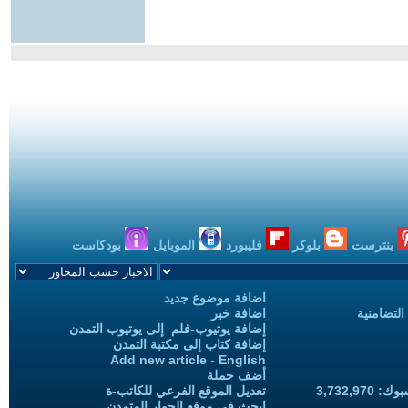
بنترست
بلوكر
فليبورد
الموبايل
بودكاست
اضافة موضوع جديد
التضامنية
اضافة خبر
إضافة يوتيوب-فلم إلى يوتيوب التمدن
إضافة كتاب إلى مكتبة التمدن
Add new article - English
أضف حملة
3,732,97
تعديل الموقع الفرعي للكاتب-ة
ابحث في موقع الحوار المتمدن