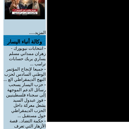
المزيد.....
وكالة أنباء اليسار
-
انتخابات نيويورك -
زهران ممداني مسلم
يساري يربك حسابات
ترامب ...
-
جميعا لإنجاح المؤتمر
الوطني السادس لحزب
النهج الديمقراطي الع ...
-
حزب اليسار يسحب
رسائل الدعم الموجهة
إلى سجناء فلسطينيين
-
فوز عبدول السيد
يشعل معركة داخل
الحزب الديمقراطي
حول مستقبل ...
-
حكمة التضاد.. قصة
الأزهار التي تعرف