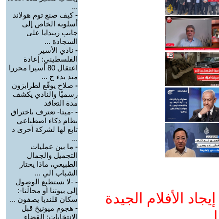
...
-
كيف صنع توم هولاند
أسلوبه الخاص إلى
جانب زيندايا على
السجادة ...
-
نادي الأسير
الفلسطيني: إعادة
اعتقال 80 أسيرا محررا
منذ بدء ح ...
-
صلاح يوقّع لطرابزون
رسميًا والنادي يكشف
مدة التعاقد
-
-ميتا- تعترف باختراق
نظام ذكاء اصطناعي
تابع لها لشركة أخرى د
...
-
ما بين عمليات
التجميل والجمال
الطبيعي، ماذا يختار
الشباب الي ...
-
-لا نستطيع الوصول
إلى بيوتنا أو محالّنا-:
جاد الأفلام الجيدة
سكان قلنديا يصفون ...
-
هجوم ميونيخ قبل
ا
الانتخابات: القضاء