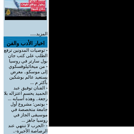
المزيد.....
اخبار الأدب والفن
-
توصيات المدونين ترفع
الطلب على كتب جان
بول سارتر في روسيا
-
من ميخائيلوفسكوي
إلى موسكو.. معرض
يستعيد عالم بوشكين
بأكثر م ...
-
الفنان توفيق عبد
الحميد يحسم اعتزاله بلا
رجعة.. وهذه أسبابه ...
-
بوتمن: مشروع أول
جامعة متخصصة في
موسيقى الجاز في
روسيا جاهز ...
-
-الحرب لا تنتهي عند
الرصاصة الأخيرة-..