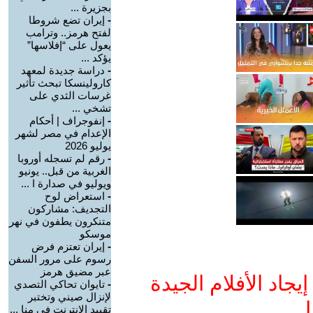
بجزيرة ...
-
إيران تضع شروطا
لفتح هرمز.. وترامب
يعول على “إفلاسها”
يؤكد ...
-
دراسة جديدة لمعهد
كارولينسكا تبحث تأثير
غرسات الثدي على
تشخي ...
-
إنفوجراف | أحكام
الإعدام في مصر لشهر
يوليو 2026
-
رقم لم تسجله أوروبا
الغربية من قبل.. يونيو
ويوليو في صدارة ا ...
-
استعراض لوح
التجديف: مشاركون
متنكرون يطفون في نهر
موسكو
-
إيران تعتزم فرض
رسوم على مرور السفن
عبر مضيق هرمز
جاد الأفلام الجيدة
-
تايوان تحاكي التصدي
لإنزال صيني وتختبر
ا
تقييد الإنترنت في منا ...