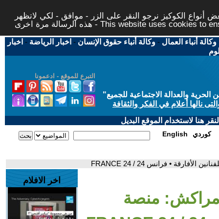
 أنواع الكوكيز نرجو النقر على الزر - موافق - لكي لاتظهر
This website uses cookies to ensure you ge
وكالة أنباء العمال
-
وكالة أنباء حقوق الإنسان
-
اخبار الرياضة
-
اخبار
لوم
التبرع للموقع - ادعمونا
حرية والعدالة الاجتماعية للجميع
"
تى نالها أعلام في الفكر والثقافة
قر هنا لاستخدام الموقع البديل
كوردي
English
اخر الافلام
1-54 في مراكش: منصة