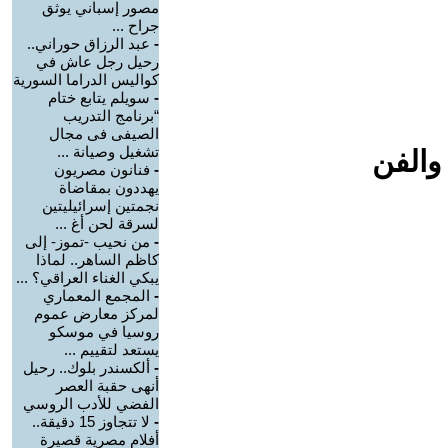
مصور إسباني يوثق
جراح ...
-
عبد الرزاق حوراني..
رحيل رجل عاش في
كواليس الدراما السورية
-
سويلم يتابع ختام
“برنامج التدريب
الصيفى فى مجال
تشغيل وصيانة ...
والفن
-
فنانون مصريون
يهددون بمقاضاة
نجمتين إسرائيليتين
لسرقة لحن أغ ...
-
من نحيب -تموز- إلى
كاظم الساهر.. لماذا
يبكي الغناء العراقي؟ ...
-
المجمع المعماري
لمركز معارض عموم
روسيا في موسكو
يستعد لتقييم ...
-
ألكسندر بلوك.. رحيل
أنهى حقبة العصر
الفضي للأدب الروسي
-
لا تتجاوز 15 دقيقة..
أفلام مصرية قصيرة