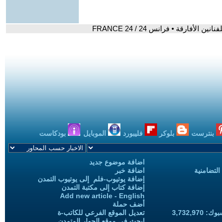
بنترست
بلوكر
فليبورد
الموبايل
بودكاست
اضافة موضوع جديد
التضامنية
اضافة خبر
إضافة يوتيوب-فلم إلى يوتيوب التمدن
إضافة كتاب إلى مكتبة التمدن
Add new article - English
أضف حملة
3,732,97
تعديل الموقع الفرعي للكاتب-ة
ابحث في موقع الحوار المتمدن