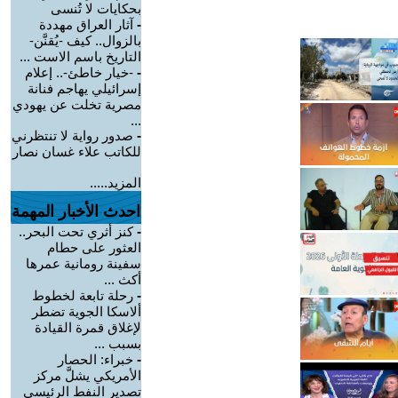
بحكايات لا تُنسى
-
آثار العراق مهددة
بالزوال.. كيف -يُقنَّن-
التاريخ باسم الاست ...
-
-خيار خاطئ-.. إعلام
إسرائيلي يهاجم فنانة
مصرية تخلت عن يهودي
...
-
صدور رواية لا تنتظرني
للكاتب علاء غسان نصار
المزيد.....
احدث الأخبار المهمة
-
كنز أثري تحت البحر..
العثور على حطام
سفينة رومانية عمرها
أكث ...
-
رحلة تابعة لخطوط
ألاسكا الجوية تضطر
لإغلاق قمرة القيادة
بسبب ...
-
خبراء: الحصار
الأمريكي يشلَّ مركز
تصدير النفط الرئيسي