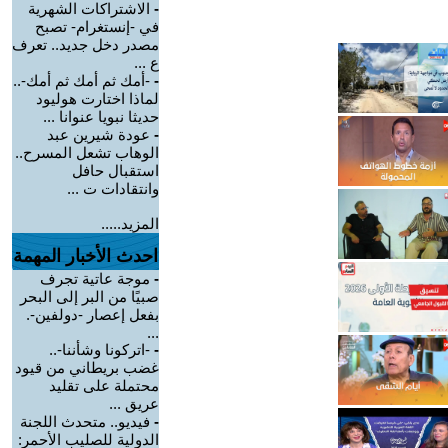
-
الاشتراكات الشهرية
في -إنستغرام- تصبح
مصدر دخل جديد.. تعرف
ع ...
-
-أمك ثم أمك ثم أمك-..
لماذا اختارت هوليود
حديثا نبويا عنوانا ...
-
عودة شيرين عبد
الوهاب تشعل المسرح..
استقبال حافل
وانتقادات ت ...
المزيد.....
احدث الأخبار المهمة
-
موجة عاتية تجرف
صبيًا من البر إلى البحر
بفعل إعصار -دولفين-.
...
-
-اتركونا وشأننا-..
غضب بريطاني من قيود
محتملة على تقليد
عريق ...
-
فيديو.. متحدث اللجنة
الدولية للصليب الأحمر: