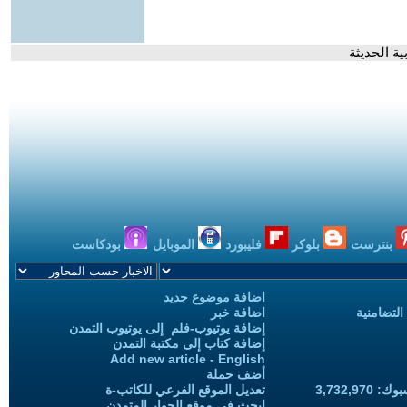
ية الحديثة
بنترست
بلوكر
فليبورد
الموبايل
بودكاست
اضافة موضوع جديد
التضامنية
اضافة خبر
إضافة يوتيوب-فلم إلى يوتيوب التمدن
إضافة كتاب إلى مكتبة التمدن
Add new article - English
أضف حملة
3,732,97
تعديل الموقع الفرعي للكاتب-ة
ابحث في موقع الحوار المتمدن