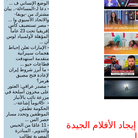
الوضع الإنساني ف ...
-
دعا لـ-المساءلة-.. بيان
مشترك من -يويفا-
والاتحاد الآسيوي وا ...
-
مصر تستضيف كأس
إفريقيا تحت 23 عاماً
المؤهلة لأولمبياد لوس
أن ...
-
الإمارات تعلن إحباط
هجمات سيبرانية
متقدمة استهدفت
قطاعات حيو ...
-
ما أبرز شروط إيران
لإعادة فتح مضيق
هرمز؟
-
مصدر عراقي: العثور
على مخزون أسلحة في
مزرعة نائب بالأنبار
-
-45يوماً إشاعة-..
الحكومة تطمئن
الموظفين وتحدد مسار
حصر الس ...
جاد الأفلام الجيدة
-
11 عامًا من الحبس
والتدوير.. المبادرة
ا
المصرية تطالب