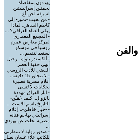
يهددون بمقاضاة
نجمتين إسرائيليتين
لسرقة لحن أغ ...
-
من نحيب -تموز- إلى
كاظم الساهر.. لماذا
يبكي الغناء العراقي؟ ...
-
المجمع المعماري
لمركز معارض عموم
روسيا في موسكو
والفن
يستعد لتقييم ...
-
ألكسندر بلوك.. رحيل
أنهى حقبة العصر
الفضي للأدب الروسي
-
لا تتجاوز 15 دقيقة..
أفلام مصرية قصيرة
بحكايات لا تُنسى
-
آثار العراق مهددة
بالزوال.. كيف -يُقنَّن-
التاريخ باسم الاست ...
-
-خيار خاطئ-.. إعلام
إسرائيلي يهاجم فنانة
مصرية تخلت عن يهودي
...
-
صدور رواية لا تنتظرني
للكاتب علاء غسان نصار