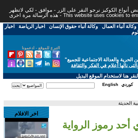
 أنواع الكوكيز نرجو النقر على الزر - موافق - لكي لاتظهر
This website uses cookies to ensure you ge
وكالة أنباء العمال
-
وكالة أنباء حقوق الإنسان
-
اخبار الرياضة
-
اخبار
لوم
التبرع للموقع - ادعمونا
حرية والعدالة الاجتماعية للجميع
"
تى نالها أعلام في الفكر والثقافة
قر هنا لاستخدام الموقع البديل
كوردي
English
ية الحديثة
اخر الافلام
أحد رموز الرواية