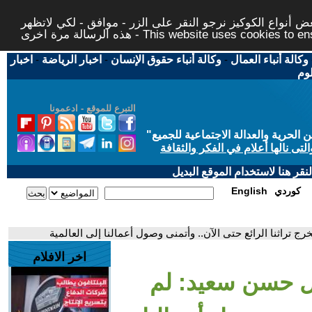
 أنواع الكوكيز نرجو النقر على الزر - موافق - لكي لاتظهر
This website uses cookies to ensure you ge
وكالة أنباء العمال
-
وكالة أنباء حقوق الإنسان
-
اخبار الرياضة
-
اخبار
لوم
التبرع للموقع - ادعمونا
حرية والعدالة الاجتماعية للجميع
"
تى نالها أعلام في الفكر والثقافة
قر هنا لاستخدام الموقع البديل
كوردي
English
 تراثنا الرائع حتى الآن.. وأتمنى وصول أعمالنا إلى العالمية
اخر الافلام
ال حسن سعيد: لم