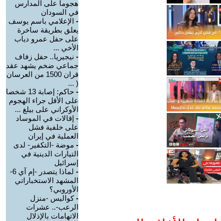
هجوما على المدارس
في السودان
-
الإعلامي باسم يوسف
يعلق بطريقة ساخرة
على حفل عمرو دياب
الأخي ...
-
نيجيريا.. حفل زفاف
جماعي ضخم يشهد عقد
قران 1500 من العرسان
( ...
-
حاكم: إصابة 13 شخصا
على الأقل جراء الهجوم
الأوكراني على بيلغ ...
-
إقالات في الموساد
على خلفية فشل
العملية في إيران
-
موضة -التكفير- لدى
التيارات الدينية في
إسرائيل
-
لماذا يتصدر -إم آي 6-
المشهد الاستخباراتي
الأوروبي؟
-
كواليس -منزل
الرعب-.. عشرات
الاتهامات بالإذلال