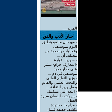
المزيد.....
اخبار الأدب والفن
-
مهرجان مالمو ينطلق
اليوم بموسيقى
وفعاليات وأطعمة من
مختلف أن ...
-
سوريا...عبارة
-المعازف حرام- تنشر
على جدار معهد
موسيقي في دم ...
-
وزير التعليم العالي
والبحث العلمي والقائم
بعمل وزير الثقافة ...
-
اللغة التي تسكننا..
حين يكتب اللسان سيرة
العقل
-
مراجعات جديدة
تكشف حقيقة فشل