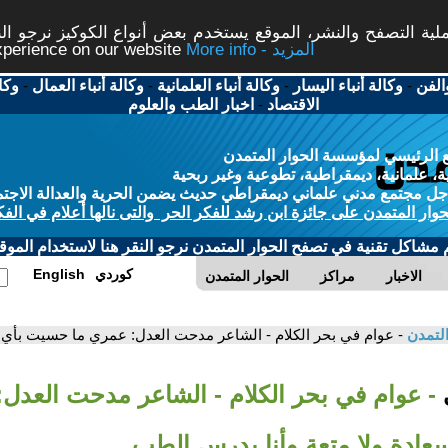
ة التصفح والنشر، الموقع يستخدم بعض أنواع الكوكيز نرجو النق
More info - المزيد
experience on our website
الفن
-
وكالة أنباء اليسار
-
وكالة أنباء العلمانية
-
وكالة أنباء العمال
-
وكا
الاقتصاد
-
اخبار الطب والعلوم
 الرئيسي لمؤسسة الحوار المتمدن
، علمانية، ديمقراطية، تطوعية وغير ربحية
ل مجتمع مدني علماني ديمقراطي حديث يضمن الحرية والعدالة الاجتم
حوار المتمدن على جائزة ابن رشد للفكر الحر والتى نالها أعلام في الفك
م مشاكل تقنية في تصفح الحوار المتمدن نرجو النقر هنا لاستخدام الموقع
كوردي
English
الاخبار
مراكز
الحوار المتمدن
التمدن
- عوام في بحر الكلام - الشاعر مدحت العدل: عمري ما حسيت بأي 
ي
- عوام في بحر الكلام - الشاعر مدحت العدل
ادة ولا متعة وأنا بدرس الطب