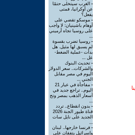
-
الغرب سيتخلى حتمًا
عن أوكرانيا، فمتى
يفعل؟
-
موسكو تقضي على
أوهام باشينيان: لا واجب
على روسيا تجاه أرميني
...
-
روسيا تضرب بقسوة
لم يسبق لها مثيل. هل
بدأت -عملية الضغط-
عل ...
-
تحديث البنوك
والشركات.. سعر الدولار
اليوم في مصر مقابل
الجني ...
-
مفاجأة في عيار 21
ا
اليوم.. تراجع جديد في
أسعار الذهب بمصر وتح
...
-
بدون انقطاع.. تردد
قناة طيور الجنة 2026
الجديد على نايل سات
...
-
فرنسا خارجها.. لبنان
وإسرائيل يتفقان على