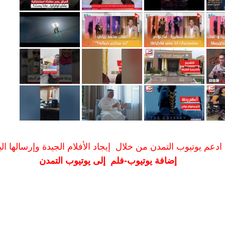
ادعم يوتيوب التمدن من خلال إيجاد الأفلام الجيدة وإرسالها الين
إضافة يوتيوب-فلم إلى يوتيوب التمدن