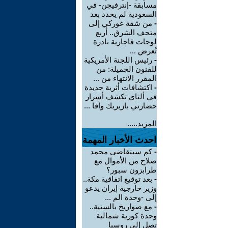
مسابقة -إنترفيجن- في
السعودية لم يحدد بعد
-
من شقة غوركي إلى
متحف الشرق.. أربع
لوحات قاجارية نادرة
تُعرض ...
-
رئيس اللجنة الأمريكية
للفنون الجميلة: من
المقرر الانتهاء من ...
-
اكتشافات أثرية جديدة
في ألتاي تكشف أسرار
حضارتي بازيريك وأفا ...
المزيد.....
احدث الأخبار المهمة
-
كم سيتقاضى محمد
صلاح من الأموال مع
طرابزون سبور؟
-
بعد توقيع اتفاقية مكة..
وزير خارجية إيران يدعو
إلى -وحدة الم ...
-
مع صواريخ بالستية..
وحدة كورية شمالية
تصل إلى روسيا