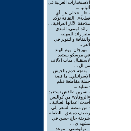
الاستخبارات الغربية في
ألبانيا ...
-
«لن نتخلى عن أي
قطعة».. الثقافة تؤكد
ملاحقة الآثار العراقية ...
-
رائد فهمي: المدى
منبر رائد للمهنية
والثقافة والتنوير في
العر ...
-
مهرجان -يوم الهند-
في موسكو يستعد
لاستقبال مئات الآلاف
من ال ...
-
منتجه خدم بالجيش
الإسرائيلي.. ما قصة
حملة مقاطعة فيلم
-سبايد ...
-
نسرين طافش تستعيد
«الروقان» من كواليس
أحدث أعمالها الغنائية ...
-
من منصة الشعر إلى
رصيف دمشق.. الطفلة
شريفة حاج حسن في
مشهد ي ...
-
-نوفوستي-: موعد