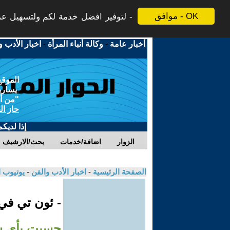
موافق - OK
لتوفير افضل خدمة لكم ولتسهيل عملي
أخبار عامة
-
وكالة أنباء المرأة
-
اخبار الأدب و
الموقع
يسارية
"من أج
حاز ال
إذا لديك
الزوار
اضافة/خدمات
بحث/الارشيف
الصفحة الرئيسية
-
اخبار الأدب والفن
-
يوتيوب 
- ئون تي ف
حسيت بأي سع