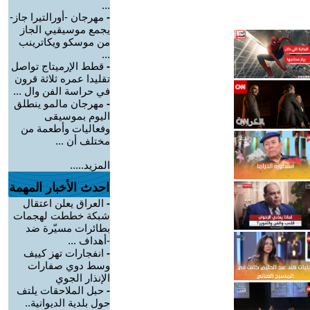
...
-
مهرجان -أورالتيرا جاز-
يجمع موسيقيي الجاز
من موسكو ويكاترينب
...
-
قطط الإرميتاج تواصل
تقليدا عمره ثلاثة قرون
في حراسة الفن وال ...
-
مهرجان مالمو ينطلق
اليوم بموسيقى
وفعاليات وأطعمة من
مختلف أن ...
المزيد.....
احدث الأخبار المهمة
-
العراق يعلن اعتقال
شبكة خططت لهجمات
بطائرات مسيّرة ضد
-أهداف ...
-
انفجارات تهز كييف
وسط دوي صفارات
الإنذار الجوي
-
حبل الملاحقات يلتف
حول بلدية الديوانية..