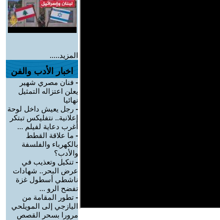
المزيد.....
اخبار الأدب والفن
-
فنان مصري شهير
يعلن اعتزاله التمثيل
نهائيا
-
رجل يعيش داخل لوحة
إعلانية.. نتفليكس تبتكر
أغرب دعاية لفيلم ...
-
ما علاقة القطط
بالكهرباء والفلسفة
والأدب؟
-
تنكيل وتعذيب في
عرض البحر.. شهادات
ناشطي أسطول غزة
تفضح الرو ...
-
تطور المقامة من
اليازجي إلى المويلحي
مرورا بسحر القصص