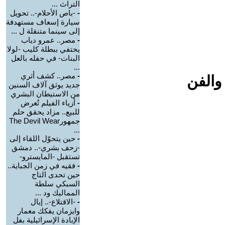
التراث ...
-
-باص الأحلام-.. تحويل
سيارة إسعاف مستهدفة
إلى سينما متنقلة ل ...
-
مصر.. عمرو دياب
يحتفي ببطلة كليب -لولا
البنات- في حفله بالعل
...
-
مصر.. كشف أثري
والفن
جديد يوثق آلاف السنين
من الاستيطان البشري
-
أزياء الفيلم تُعرض
للبيع.. مزاد يحقق حلم
جمهورThe Devil Wear
...
-
حين يتحوّل اللقاء إلى
-زحف بشري-.. دمشق
تستقبل -المايسترو-
-
فقيه في زمن الجباية..
حين تحدى التاج
السبكي سلطة
المماليك ود ...
-
-الاقتلاع-.. إيال
وايزمان يفكك معمار
الإبادة الإسرائيلية بفل