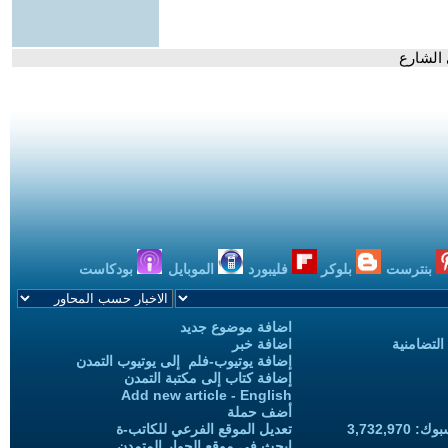
 الشارع
بنترست
بلوكر
فليبورد
الموبايل
بودكاست
اضافة موضوع جديد
التضامنية
اضافة خبر
إضافة يوتيوب-فلم إلى يوتيوب التمدن
إضافة كتاب إلى مكتبة التمدن
Add new article - English
أضف حملة
3,732,97
تعديل الموقع الفرعي للكاتب-ة
ابحث في موقع الحوار المتمدن