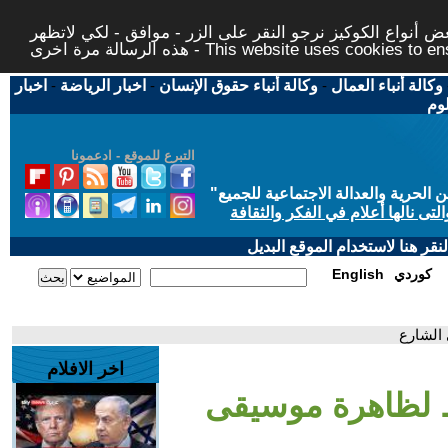
 أنواع الكوكيز نرجو النقر على الزر - موافق - لكي لاتظهر
This website uses cookies to ensure you ge
وكالة أنباء العمال
-
وكالة أنباء حقوق الإنسان
-
اخبار الرياضة
-
اخبار
لوم
التبرع للموقع - ادعمونا
حرية والعدالة الاجتماعية للجميع
"
تى نالها أعلام في الفكر والثقافة
قر هنا لاستخدام الموقع البديل
كوردي
English
 الشارع
اخر الافلام
وظ لظاهرة موسيقى