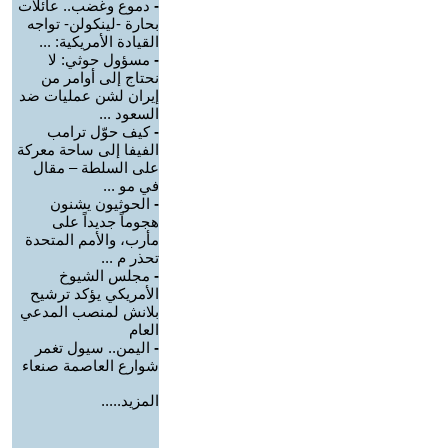
-
دموع وغضب.. عائلات
بحارة -لينكولن- تواجه
القيادة الأمريكية: ...
-
مسؤول حوثي: لا
نحتاج إلى أوامر من
إيران لشن عمليات ضد
السعود ...
-
كيف حوّل ترامب
الفيفا إلى ساحة معركة
على السلطة – مقال
في مو ...
-
الحوثيون يشنون
هجوماً جديداً على
مأرب، والأمم المتحدة
تحذر م ...
-
مجلس الشيوخ
الأمريكي يؤكد ترشيح
بلانش لمنصب المدعي
العام
-
اليمن.. سيول تغمر
شوارع العاصمة صنعاء
المزيد.....