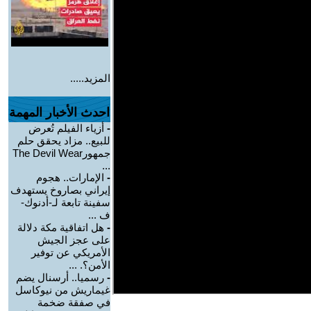
المزيد.....
احدث الأخبار المهمة
-
أزياء الفيلم تُعرض
للبيع.. مزاد يحقق حلم
جمهورThe Devil Wear
...
-
الإمارات.. هجوم
إيراني بصاروخ يستهدف
سفينة تابعة لـ-أدنوك-
ف ...
-
هل اتفاقية مكة دلالة
على عجز الجيش
الأمريكي عن توفير
الأمن؟. ...
-
رسميا.. أرسنال يضم
غيماريش من نيوكاسل
في صفقة ضخمة