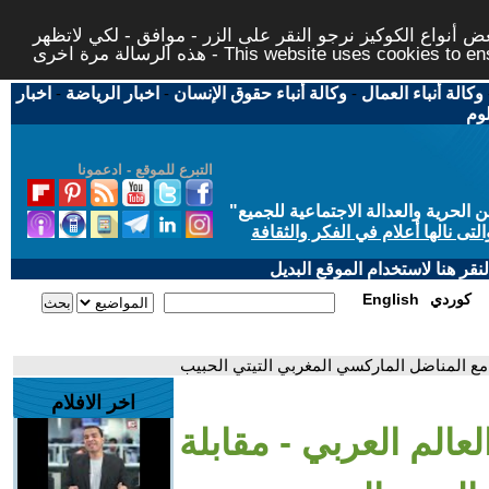
 أنواع الكوكيز نرجو النقر على الزر - موافق - لكي لاتظهر
This website uses cookies to ensure you ge
وكالة أنباء العمال
-
وكالة أنباء حقوق الإنسان
-
اخبار الرياضة
-
اخبار
لوم
التبرع للموقع - ادعمونا
حرية والعدالة الاجتماعية للجميع
"
تى نالها أعلام في الفكر والثقافة
قر هنا لاستخدام الموقع البديل
كوردي
English
ة مع المناضل الماركسي المغربي التيتي الحبيب
اخر الافلام
عالم العربي - مقابلة