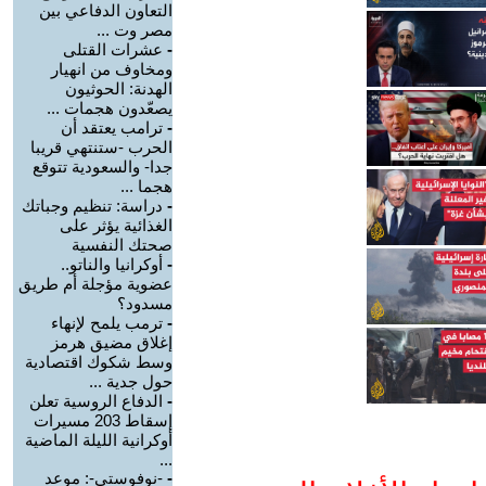
التعاون الدفاعي بين
مصر وت ...
-
عشرات القتلى
ومخاوف من انهيار
الهدنة: الحوثيون
يصعّدون هجمات ...
-
ترامب يعتقد أن
الحرب -ستنتهي قريبا
جدا- والسعودية تتوقع
هجما ...
-
دراسة: تنظيم وجباتك
الغذائية يؤثر على
صحتك النفسية
-
أوكرانيا والناتو..
عضوية مؤجلة أم طريق
مسدود؟
-
ترمب يلمح لإنهاء
إغلاق مضيق هرمز
وسط شكوك اقتصادية
حول جدية ...
-
الدفاع الروسية تعلن
إسقاط 203 مسيرات
أوكرانية الليلة الماضية
...
-
-نوفوستي-: موعد