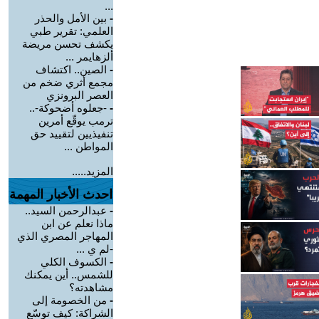
...
-
بين الأمل والحذر
العلمي: تقرير طبي
يكشف تحسن مريضة
ألزهايمر ...
-
الصين.. اكتشاف
مجمع أثري ضخم من
العصر البرونزي
-
-جعلوه أضحوكة-..
ترمب يوقّع أمرين
تنفيذيين لتقييد حق
المواطن ...
المزيد.....
احدث الأخبار المهمة
-
عبدالرحمن السيد..
ماذا نعلم عن ابن
المهاجر المصري الذي
-لم ي ...
-
الكسوف الكلي
للشمس.. أين يمكنك
مشاهدته؟
-
من الخصومة إلى
الشراكة: كيف توسّع