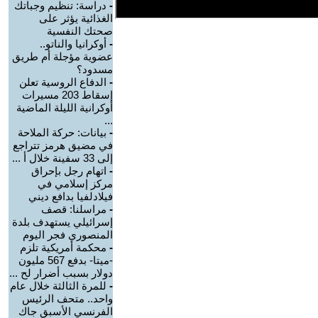
-
دراسة: تنظيم وجباتك
الغذائية يؤثر على
صحتك النفسية
-
أوكرانيا والناتو..
عضوية مؤجلة أم طريق
مسدود؟
-
الدفاع الروسية تعلن
إسقاط 203 مسيرات
أوكرانية الليلة الماضية
...
-
بيانات: حركة الملاحة
في مضيق هرمز تتراجع
إلى 33 سفينة خلال أ ...
-
اتهام رجل بإحراق
مركز إسلامي في
فيلادلفيا بدافع ديني
-
مراسلنا: قصف
إسرائيلي يستهدف بلدة
المنصوري فجر اليوم
-
محكمة أمريكية تلزم
-ميتا- بدفع 567 مليون
دولار بسبب أضرار لح ...
-
للمرة الثالثة خلال عام
واحد.. متحف الرئيس
الفرنسي الأسبق جاك