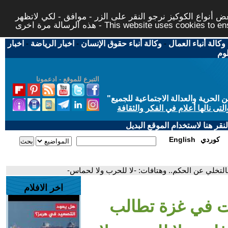
 أنواع الكوكيز نرجو النقر على الزر - موافق - لكي لاتظهر
This website uses cookies to ensure you ge
وكالة أنباء العمال
-
وكالة أنباء حقوق الإنسان
-
اخبار الرياضة
-
اخبار
لوم
التبرع للموقع - ادعمونا
حرية والعدالة الاجتماعية للجميع
"
تى نالها أعلام في الفكر والثقافة
قر هنا لاستخدام الموقع البديل
كوردي
English
لتخلي عن الحكم.. وهتافات: -لا للحرب ولا لحماس-
اخر الافلام
رات في غزة تطالب