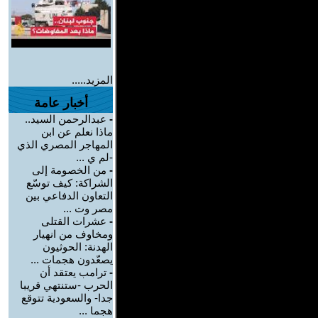
المزيد.....
أخبار عامة
-
عبدالرحمن السيد..
ماذا نعلم عن ابن
المهاجر المصري الذي
-لم ي ...
-
من الخصومة إلى
الشراكة: كيف توسّع
التعاون الدفاعي بين
مصر وت ...
-
عشرات القتلى
ومخاوف من انهيار
الهدنة: الحوثيون
يصعّدون هجمات ...
-
ترامب يعتقد أن
الحرب -ستنتهي قريبا
جدا- والسعودية تتوقع
هجما ...