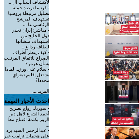
لاكتشاف أسباب ال ...
-
فرنسا ترصد حملة
تضليل مرتبطة بروسيا
تستهدف المرشح
الرئاسي غا ...
-
مباشر: إيران تحذر
دول الخليج من
استهداف منشآتها
للطاقة ردا ع ...
-
كيف ينظر أطراف
الصراع للاتفاق المرتقب
بشأن هرمز؟
-
سلام على ورق.. لماذا
يشتعل إقليم تيغراي
مجددا؟
المزيد.....
احدث الأخبار المهمة
-
سوريا.. رواج تصريح
أحمد الشرع لأهل دير
الزور بكلمة افتتاح مط
...
-
عبدالرحمن السيد يرد
على هجمات ترامب عبر