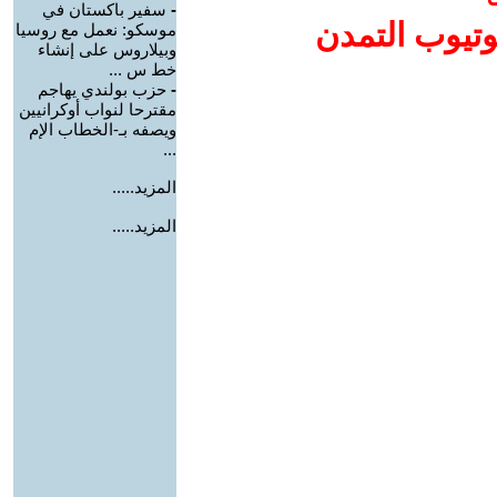
-
سفير باكستان في
وتيوب التمدن
موسكو: نعمل مع روسيا
وبيلاروس على إنشاء
خط س ...
-
حزب بولندي يهاجم
مقترحا لنواب أوكرانيين
ويصفه بـ-الخطاب الإم
...
المزيد.....
المزيد.....