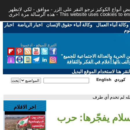
 أنواع الكوكيز نرجو النقر على الزر - موافق - لكي لاتظهر
This website uses cookies to ensure you ge
وكالة أنباء العمال
-
وكالة أنباء حقوق الإنسان
-
اخبار الرياضة
-
اخبار
لوم
التبرع للموقع - ادعمونا
حرية والعدالة الاجتماعية للجميع
"
تى نالها أعلام في الفكر والثقافة
قر هنا لاستخدام الموقع البديل
كوردي
English
لله لم تخدم أي طرف
اخر الافلام
سلام يفجّرها: حرب