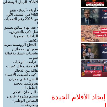
CNN: -الرجل لا يستطي
...
-
أرباح -أدنوك- تقفز
59% في النصف الأول
من 2026 رغم التحديات
ا ...
-
بعد اتهام سائق تطبيق
نقل ذكي بالتحرش..
الداخلية المصرية
تكشف ...
-
الدفاع الروسية: ضربنا
سفينتين محملتين
بشحنات عسكرية قبالة
سو ...
-
ترامب: الولايات
المتحدة تمتلك كميات
هائلة من الذخائر
-
كيف انطبعت الأجساد
البشرية على جدران
هيروشيما بجحيم
-الطفل ا ...
-
البرلمان التركي
جاد الأفلام الجيدة
يتسلم مشروع -قانون
التضامن الوطني-..
ا
ومعارضة ...