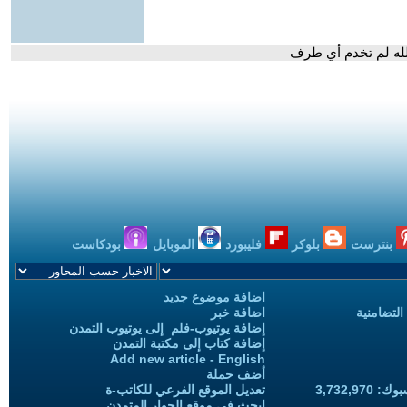
لله لم تخدم أي طرف
بنترست
بلوكر
فليبورد
الموبايل
بودكاست
اضافة موضوع جديد
التضامنية
اضافة خبر
إضافة يوتيوب-فلم إلى يوتيوب التمدن
إضافة كتاب إلى مكتبة التمدن
Add new article - English
أضف حملة
3,732,97
تعديل الموقع الفرعي للكاتب-ة
ابحث في موقع الحوار المتمدن