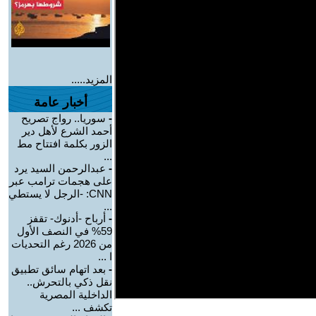
المزيد.....
أخبار عامة
-
سوريا.. رواج تصريح
أحمد الشرع لأهل دير
الزور بكلمة افتتاح مط
...
-
عبدالرحمن السيد يرد
على هجمات ترامب عبر
CNN: -الرجل لا يستطي
...
-
أرباح -أدنوك- تقفز
59% في النصف الأول
من 2026 رغم التحديات
ا ...
-
بعد اتهام سائق تطبيق
نقل ذكي بالتحرش..
الداخلية المصرية
تكشف ...