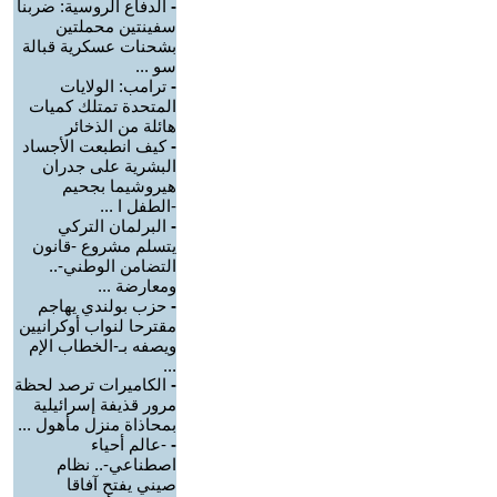
-
الدفاع الروسية: ضربنا
سفينتين محملتين
بشحنات عسكرية قبالة
سو ...
-
ترامب: الولايات
المتحدة تمتلك كميات
هائلة من الذخائر
-
كيف انطبعت الأجساد
البشرية على جدران
هيروشيما بجحيم
-الطفل ا ...
-
البرلمان التركي
يتسلم مشروع -قانون
التضامن الوطني-..
ومعارضة ...
-
حزب بولندي يهاجم
مقترحا لنواب أوكرانيين
ويصفه بـ-الخطاب الإم
...
-
الكاميرات ترصد لحظة
مرور قذيفة إسرائيلية
بمحاذاة منزل مأهول ...
-
-عالم أحياء
اصطناعي-.. نظام
صيني يفتح آفاقا