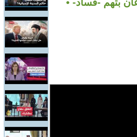
ان بتهم -فساد- •