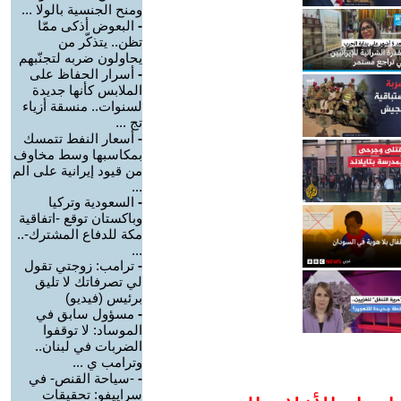
ومنح الجنسية بالولا ...
-
البعوض أذكى ممّا
تظن.. يتذكّر من
يحاولون ضربه لتجنّبهم
-
أسرار الحفاظ على
الملابس كأنها جديدة
لسنوات.. منسقة أزياء
تج ...
-
أسعار النفط تتمسك
بمكاسبها وسط مخاوف
من قيود إيرانية على الم
...
-
السعودية وتركيا
وباكستان توقع -اتفاقية
مكة للدفاع المشترك-..
...
-
ترامب: زوجتي تقول
لي تصرفاتك لا تليق
برئيس (فيديو)
-
مسؤول سابق في
الموساد: لا توقفوا
الضربات في لبنان..
وترامب ي ...
-
-سياحة القنص- في
سراييفو: تحقيقات