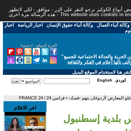
 أنواع الكوكيز نرجو النقر على الزر - موافق - لكي لاتظهر
This website uses cookies to ensure you ge
وكالة أنباء العمال
-
وكالة أنباء حقوق الإنسان
-
اخبار الرياضة
-
اخبار
لوم
التبرع للموقع - ادعمونا
حرية والعدالة الاجتماعية للجميع
"
تى نالها أعلام في الفكر والثقافة
قر هنا لاستخدام الموقع البديل
كوردي
English
عارض لأردوغان بتهم -فساد- • فرانس 24 / FRANCE 24
اخر الافلام
س بلدية إسطنبول