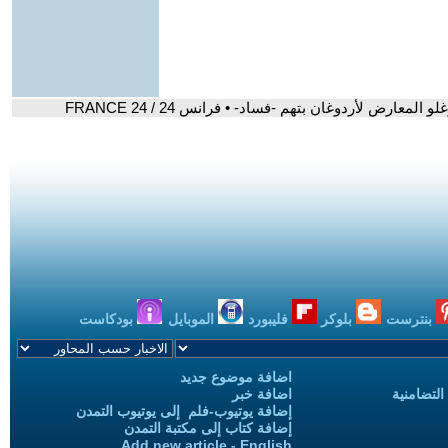
عارض لأردوغان بتهم -فساد- • فرانس 24 / FRANCE 24
بنترست
بلوكر
فليبورد
الموبايل
بودكاست
اضافة موضوع جديد
التضامنية
اضافة خبر
إضافة يوتيوب-فلم إلى يوتيوب التمدن
إضافة كتاب إلى مكتبة التمدن
Add new article - English