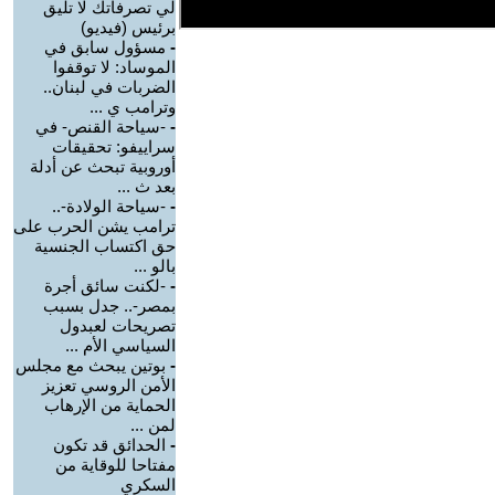
لي تصرفاتك لا تليق
برئيس (فيديو)
-
مسؤول سابق في
الموساد: لا توقفوا
الضربات في لبنان..
وترامب ي ...
-
-سياحة القنص- في
سراييفو: تحقيقات
أوروبية تبحث عن أدلة
بعد ث ...
-
-سياحة الولادة-..
ترامب يشن الحرب على
حق اكتساب الجنسية
بالو ...
-
-لكنت سائق أجرة
بمصر-.. جدل بسبب
تصريحات لعبدول
السياسي الأم ...
-
بوتين يبحث مع مجلس
الأمن الروسي تعزيز
الحماية من الإرهاب
لمن ...
-
الحدائق قد تكون
مفتاحا للوقاية من
السكري