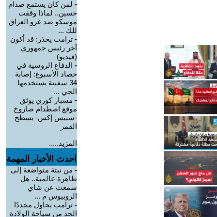
-
لمن كان يستمع صدام
حسين.. لماذا وقفت
موسكو ضد غزو العراق
للك ...
-
ترامب يحذر: قد أكون
آخر رئيس جمهوري
(فيديو)
-
الدفاع الروسية في
حصاد الأسبوع: إصابة
34 سفينة يستخدمها
الجي ...
-
مسبار كوري يوثق
موقع اصطدام صاروخ
-سبيس إكس- بسطح
القمر
المزيد.....
احدث الأخبار المهمة
-
من نبتة متواضعة إلى
ظاهرة عالمية.. هل
سمعت عن شاي
الروبيوس م ...
-
ترامب يحاول مجددًا
الحد من سياحة الولادة