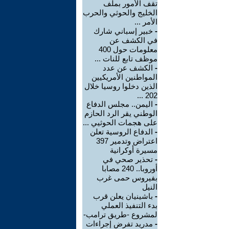
تقف الأمور بملف
الخليج والحوثي والحرب
الأمر ...
-
خبير إسباني شارك
في الكشف عن
معلومات حول 400
موظف تابع للنات ...
-
الكشف عن عدد
المواطنين الأمريكيين
الذين دخلوا روسيا خلال
202 ...
-
اليمن.. مجلس الدفاع
الوطني يقر الرد الحازم
على هجمات الحوثيي ...
-
الدفاع الروسية تعلن
اعتراض وتدمير 397
مسيرة أوكرانية
-
تحذير صحي في
أوروبا.. 240 مصابا
بفيروس حمى غرب
النيل
-
باشينيان يعلن قرب
بدء التنفيذ العملي
لمشروع -طريق ترامب-
-
مدريد تفرض إجراءات