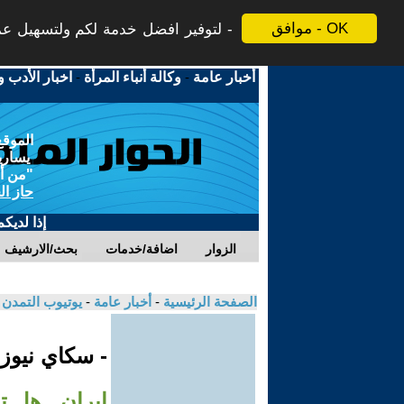
موافق - OK
لتوفير افضل خدمة لكم ولتسهيل عملي
أخبار عامة
-
وكالة أنباء المرأة
-
اخبار الأدب و
الموقع
يسارية
"من أج
حاز ال
إذا لديك
الزوار
اضافة/خدمات
بحث/الارشيف
الصفحة الرئيسية
-
أخبار عامة
-
يوتيوب التمدن
- سكاي نيوز
إيران.. هل 