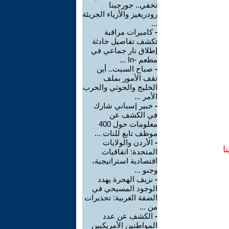
تخفي.. جورجينا
رودريغيز والأزياء الجريئة
...
-
كاميرات مراقبة
تكشف تفاصيل حادثة
إطلاق نار جماعي في
مطعم -In ...
-
صباح السبت.. أين
تقف الأمور بملف
الخليج والحوثي والحرب
الأمر ...
-
خبير إسباني شارك
في الكشف عن
معلومات حول 400
موظف تابع للنات ...
-
الأردن والولايات
ا
المتحدة: اتفاقيات
اقتصادية استراتيجية،
وجنو ...
-
نزيف الهجرة يهدد
الوجود المسيحي في
الضفة الغربية: تحذيرات
من ...
-
الكشف عن عدد
المواطنين الأمريكيين