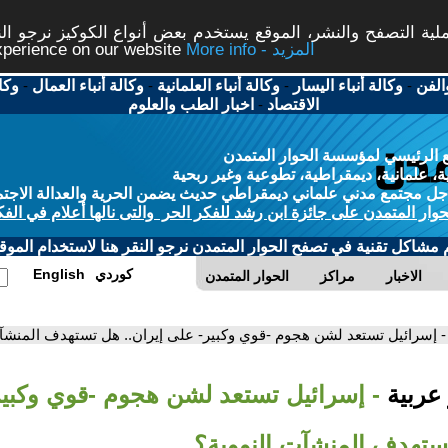
ة التصفح والنشر، الموقع يستخدم بعض أنواع الكوكيز نرجو النق
More info - المزيد
experience on our website
الفن
-
وكالة أنباء اليسار
-
وكالة أنباء العلمانية
-
وكالة أنباء العمال
-
وكا
الاقتصاد
-
اخبار الطب والعلوم
 الرئيسي لمؤسسة الحوار المتمدن
، علمانية، ديمقراطية، تطوعية وغير ربحية
ل مجتمع مدني علماني ديمقراطي حديث يضمن الحرية والعدالة الاجتم
حوار المتمدن على جائزة ابن رشد للفكر الحر والتى نالها أعلام في الفك
م مشاكل تقنية في تصفح الحوار المتمدن نرجو النقر هنا لاستخدام الموقع
كوردي
English
الاخبار
مراكز
الحوار المتمدن
- إسرائيل تستعد لشن هجوم -قوي وكبير- على إيران.. هل تستهدف المنشآت
 عربية
- إسرائيل تستعد لشن هجوم -قوي وكبي
تستهدف المنشآت النووية؟