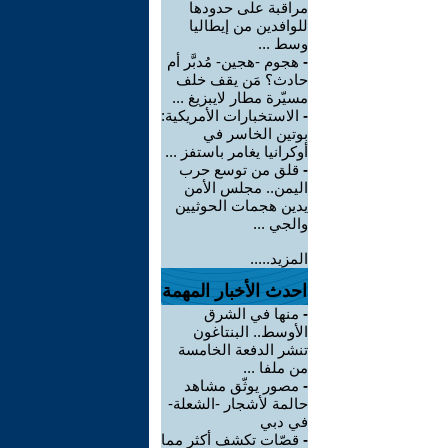
مراقبة على حدودها
للوافدين من إيطاليا
وسط ...
-
هجوم -هجين- مُدبَّر أم
حادث؟ مَن يقف خلف
مسيّرة مطار لايبزيغ ...
-
الاستخبارات الأمريكية:
بوتين الخاسر في
أوكرانيا يغامر باستفز ...
-
قلق من توسع حرب
اليمن.. مجلس الأمن
يدين هجمات الحوثيين
والجي ...
المزيد.....
احدث الأخبار المهمة
-
منها في الشرق
الأوسط.. البنتاغون
تنشر الدفعة الخامسة
من ملفا ...
-
مصور يوثّق مشاهد
حالمة لأشجار -الشعلة-
في دبي
-
قصّات تكشف أكثر مما