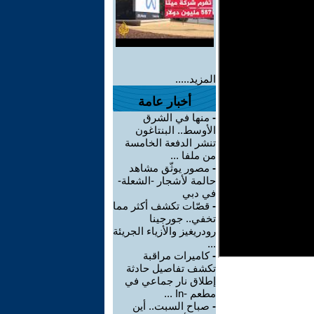
المزيد.....
أخبار عامة
-
منها في الشرق
الأوسط.. البنتاغون
تنشر الدفعة الخامسة
من ملفا ...
-
مصور يوثّق مشاهد
حالمة لأشجار -الشعلة-
في دبي
-
قصّات تكشف أكثر مما
تخفي.. جورجينا
رودريغيز والأزياء الجريئة
...
-
كاميرات مراقبة
تكشف تفاصيل حادثة
إطلاق نار جماعي في
مطعم -In ...
-
صباح السبت.. أين