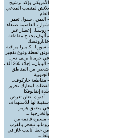
الأمريكي يؤكد ترشيح
بلانش لمنصب المدعي
العام
-
اليمن.. سيول تغمر
شوارع العاصمة صنعاء
-
روسيا.. إعصار غير
مألوف يجتاح مقاطعة
خاباروفسك
-
سوريا.. كاميرا مراقبة
توثق لحظة وقوع تفجير
في جرمانا بريف دم ...
-
اليابان.. إجلاء 260 ألف
شخص من المناطق
الجنوبية
-
مقاطعة خاركوف..
لقطات لمعارك تحرير
بلدة إيفانوفكا
-
-أدنوك- تعلن تعرض
سفينة لها للاستهداف
في مضيق هرمز
والخارجية ...
-
مسيرة قادمة من
رومانيا تنفجر بالقرب
من خط أنابيب غاز في
بلغا ...