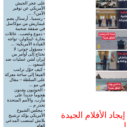
على عجز الجيش
الأمريكي عن توفير
الأمن؟. ...
-
رسميا.. أرسنال يضم
غيماريش من نيوكاسل
في صفقة ضخمة
-
دموع وغضب.. عائلات
بحارة -لينكولن- تواجه
القيادة الأمريكية: ...
-
مسؤول حوثي: لا
نحتاج إلى أوامر من
إيران لشن عمليات ضد
السعود ...
-
كيف حوّل ترامب
الفيفا إلى ساحة معركة
على السلطة – مقال
في مو ...
-
الحوثيون يشنون
هجوماً جديداً على
مأرب، والأمم المتحدة
تحذر م ...
-
مجلس الشيوخ
جاد الأفلام الجيدة
الأمريكي يؤكد ترشيح
بلانش لمنصب المدعي
ا
العام