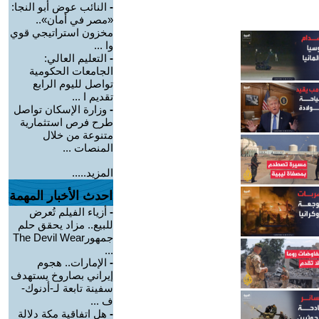
-
النائب عوض أبو النجا:
«مصر في أمان»..
مخزون استراتيجي قوي
وا ...
-
التعليم العالي:
الجامعات الحكومية
تواصل لليوم الرابع
تقديم ا ...
-
وزارة الإسكان تواصل
طرح فرص استثمارية
متنوعة من خلال
المنصات ...
المزيد.....
احدث الأخبار المهمة
-
أزياء الفيلم تُعرض
للبيع.. مزاد يحقق حلم
جمهورThe Devil Wear
...
-
الإمارات.. هجوم
إيراني بصاروخ يستهدف
سفينة تابعة لـ-أدنوك-
ف ...
-
هل اتفاقية مكة دلالة