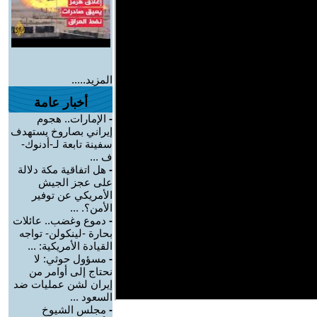
المزيد.....
أخبار عامة
-
الإمارات.. هجوم
إيراني بصاروخ يستهدف
سفينة تابعة لـ-أدنوك-
ف ...
-
هل اتفاقية مكة دلالة
على عجز الجيش
الأمريكي عن توفير
الأمن؟. ...
-
دموع وغضب.. عائلات
بحارة -لينكولن- تواجه
القيادة الأمريكية: ...
-
مسؤول حوثي: لا
نحتاج إلى أوامر من
إيران لشن عمليات ضد
السعود ...
-
مجلس الشيوخ