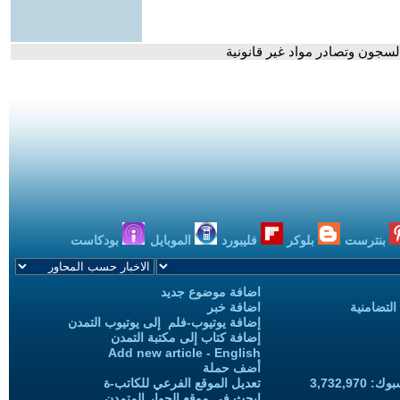
سجون وتصادر مواد غير قانونية
بنترست
بلوكر
فليبورد
الموبايل
بودكاست
اضافة موضوع جديد
التضامنية
اضافة خبر
إضافة يوتيوب-فلم إلى يوتيوب التمدن
إضافة كتاب إلى مكتبة التمدن
Add new article - English
أضف حملة
3,732,97
تعديل الموقع الفرعي للكاتب-ة
ابحث في موقع الحوار المتمدن