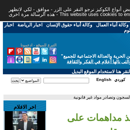
 أنواع الكوكيز نرجو النقر على الزر - موافق - لكي لاتظهر
This website uses cookies to ensure you ge
وكالة أنباء العمال
-
وكالة أنباء حقوق الإنسان
-
اخبار الرياضة
-
اخبار
لوم
التبرع للموقع - ادعمونا
حرية والعدالة الاجتماعية للجميع
"
تى نالها أعلام في الفكر والثقافة
قر هنا لاستخدام الموقع البديل
كوردي
English
سجون وتصادر مواد غير قانونية
اخر الافلام
فذ مداهمات على