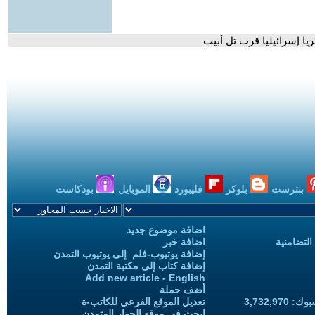
يا إسرائيليا قرب تل أبيب
بنترست
بلوكر
فليبورد
الموبايل
بودكاست
اضافة موضوع جديد
التضامنية
اضافة خبر
إضافة يوتيوب-فلم إلى يوتيوب التمدن
إضافة كتاب إلى مكتبة التمدن
Add new article - English
أضف حملة
3,732,97
تعديل الموقع الفرعي للكاتب-ة
ابحث في موقع الحوار المتمدن