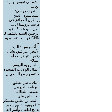
الشمالي تقوض جهود
الح ...
-
مندوب روسي:
السياسيون الذين
يربطون الحرائق في
فرنسا بروسيا ل ...
-
هل سيدعمه؟.. عبد
الرحمن السيد يكشف لـ
CNN عن محادثة -ودية
لل ...
-
-أكسيوس-: البيت
الأبيض غير قلق بشأن
رفض نتنياهو لخطة
السلام ...
-
الخارجية الروسية:
أعمال الولايات المتحدة
لا تنسجم مع السعي ل
...
-
بنك ناصر يطلق
البرنامج التدريبي
الصيفي للطلاب
الحاصلين على ...
-
التضامن تطلق معسكر
“أنا موهوب” ببورسعيد
لدمج أطفال وأسر القا