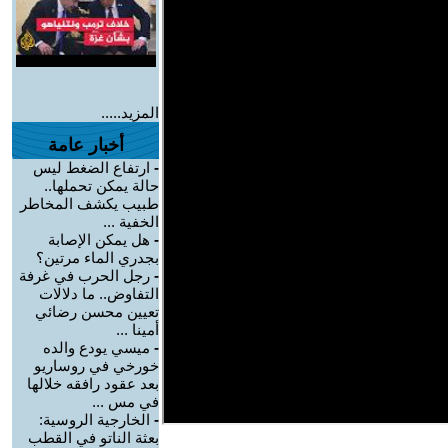
المزيد.....
أخبار عامة
-
ارتفاع الضغط ليس
حالة يمكن تحملها..
طبيب يكشف المخاطر
الخفية ...
-
هل يمكن الإصابة
بجدري الماء مرتين؟
-
رجل الحرب في غرفة
التفاوض.. ما دلالات
تعيين محسن رضائي
أمينا ...
-
ميسي يودع والده
خورخي في روساريو
بعد عقود رافقه خلالها
في مس ...
-
الخارجية الروسية:
بعثة الناتو في القطب