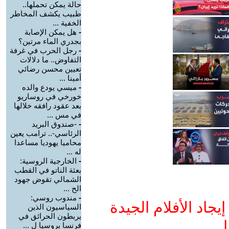
حالة يمكن تحملها..
طبيب يكشف المخاطر
الخفية ...
-
هل يمكن الإصابة
بجدري الماء مرتين؟
-
رجل الحرب في غرفة
التفاوض.. ما دلالات
تعيين محسن رضائي
أمينا ...
-
ميسي يودع والده
خورخي في روساريو
بعد عقود رافقه خلالها
في مس ...
-
-صندوق البريد
الرئاسي-.. ترامب يعين
محاميا يهوديا مساعدا
له ...
-
الخارجية الروسية:
بعثة الناتو في القطب
الشمالي تقوض جهود
الح ...
-
مندوب روسي:
جاد الأفلام الجيدة
السياسيون الذين
يربطون الحرائق في
ا
فرنسا بروسيا ل ...