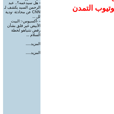
-
هل سيدعمه؟.. عبد
وتيوب التمدن
الرحمن السيد يكشف لـ
CNN عن محادثة -ودية
لل ...
-
-أكسيوس-: البيت
الأبيض غير قلق بشأن
رفض نتنياهو لخطة
السلام ...
المزيد.....
المزيد.....