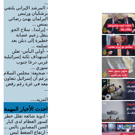
...
-
المرشد الإيراني يلتقي
بزشكيان ورئيس
البرلمان يهنئ رضائي
بمنص ...
-
إيرلندا.. سلاح الجو
ينقل زعيم عصابة
خطيرة إلى دبلن بعد
تسلمه ...
-
-أولي البأس- تعلن
استهداف ثكنة إسرائيلية
غربي درعا جنوب
سوري ...
-
صحيفة: مجلس السلام
يزعم أن إسرائيل تتعاون
معه في غزة رغم رفض
...
المزيد.....
احدث الأخبار المهمة
-
أدوية شائعة تقلل خطر
كسور العظام لدى كبار
السن المصابين بالس ...
-
ارتفاع الضغط ليس