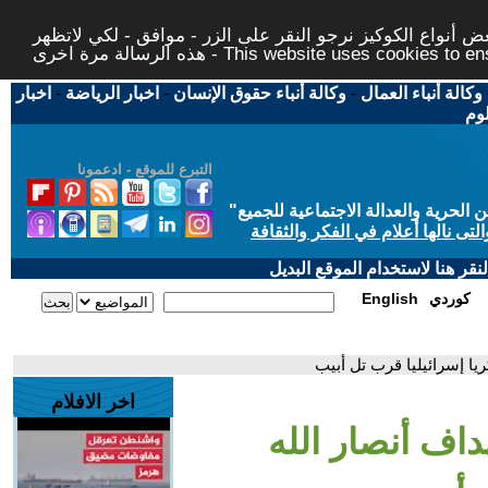
 أنواع الكوكيز نرجو النقر على الزر - موافق - لكي لاتظهر
This website uses cookies to ensure you ge
وكالة أنباء العمال
-
وكالة أنباء حقوق الإنسان
-
اخبار الرياضة
-
اخبار
لوم
التبرع للموقع - ادعمونا
حرية والعدالة الاجتماعية للجميع
"
تى نالها أعلام في الفكر والثقافة
قر هنا لاستخدام الموقع البديل
كوردي
English
يا إسرائيليا قرب تل أبيب
اخر الافلام
داف أنصار الله