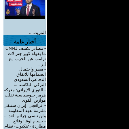
المزيد.....
أخبار عامة
-
مصادر تكشف لـCNN
ما يقوله كبير جنرالات
ترامب عن الحرب مع
إير ...
-
مصر واحتمال
انضمامها للاتفاق
الدفاعي السعودي
التركي الباكستا ...
-
الثوري الإيراني: معركة
هرمز جيوسياسية تقلب
موازين القوى
-
عراقجي: إيران ستبقى
ملتزمة بعهد المقاومة
ولن تنسى جرائم العد ...
-
حسام لوقا: وقائع
مطاردة -عنكبوت- نظام