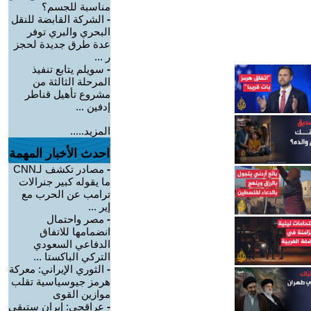
مناسبة للجسم؟
-
الشركة القابضة للنقل
البحري والبري توفر
عدة طرق جديدة لحجز
ر ...
-
سويلم يتابع تنفيذ
المرحلة الثالثة من
مشروع تأهيل قناطر
إدفين ...
المزيد.....
احدث الأخبار المهمة
-
مصادر تكشف لـCNN
ما يقوله كبير جنرالات
ترامب عن الحرب مع
إير ...
-
مصر واحتمال
انضمامها للاتفاق
الدفاعي السعودي
التركي الباكستا ...
-
الثوري الإيراني: معركة
هرمز جيوسياسية تقلب
موازين القوى
-
عراقجي: إيران ستبقى