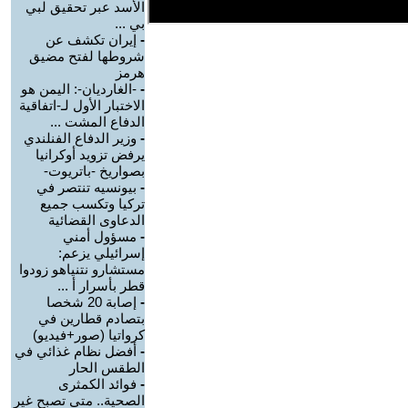
الأسد عبر تحقيق لبي
بي ...
-
إيران تكشف عن
شروطها لفتح مضيق
هرمز
-
-الغارديان-: اليمن هو
الاختبار الأول لـ-اتفاقية
الدفاع المشت ...
-
وزير الدفاع الفنلندي
يرفض تزويد أوكرانيا
بصواريخ -باتريوت-
-
بيونسيه تنتصر في
تركيا وتكسب جميع
الدعاوى القضائية
-
مسؤول أمني
إسرائيلي يزعم:
مستشارو نتنياهو زودوا
قطر بأسرار أ ...
-
إصابة 20 شخصا
بتصادم قطارين في
كرواتيا (صور+فيديو)
-
أفضل نظام غذائي في
الطقس الحار
-
فوائد الكمثرى
الصحية.. متى تصبح غير