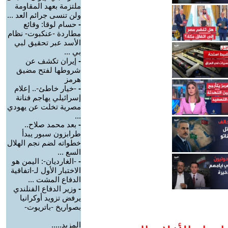
ملتزمة بعهد المقاومة
ولن تنسى جرائم العد ...
-
حسام لوقا: وقائع
مطاردة -عنكبوت- نظام
الأسد عبر تحقيق لبي
بي ...
-
إيران تكشف عن
شروطها لفتح مضيق
هرمز
-
-خيار خاطئ-.. إعلام
إسرائيلي يهاجم فنانة
مصرية تخلت عن يهودي
...
-
بعد محمد صلاح..
طرابزون سبور يبدأ
خطواته لضم نجم الهلال
السع ...
-
-الغارديان-: اليمن هو
الاختبار الأول لـ-اتفاقية
الدفاع المشت ...
-
وزير الدفاع الفنلندي
يرفض تزويد أوكرانيا
بصواريخ -باتريوت-
المزيد.....