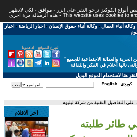
 أنواع الكوكيز نرجو النقر على الزر - موافق - لكي لاتظهر
This website uses cookies to ensure you ge
وكالة أنباء العمال
-
وكالة أنباء حقوق الإنسان
-
اخبار الرياضة
-
اخبار
لوم
التبرع للموقع - ادعمونا
حرية والعدالة الاجتماعية للجميع
"
تى نالها أعلام في الفكر والثقافة
قر هنا لاستخدام الموقع البديل
كوردي
English
اخر الافلام
ائي طائر طلبته