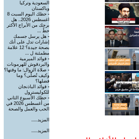
السعودية وتركيا
وباكستان
-
حظك اليوم السبت 8
اغسطس 2026.. هل
برجك من الأبراج الأكثر
حظً ...
-
هل يرسل جسمك
إشارات تدل على أنك
بصحة جيدة؟ 12 علامة
مطمئنة ل ...
-
فوائد الميرمية
والبردقوش للهرمونات
-
صلاة الزوال: ما وقتها؟
وكيف تُصلّى؟ وما
فضلها؟
-
فوائد الباذنجان
للكوليسترول
-
حظك الأسبوع الثاني
من أغسطس 2026 في
الحب والعمل والصحة
المزيد.....
المزيد.....