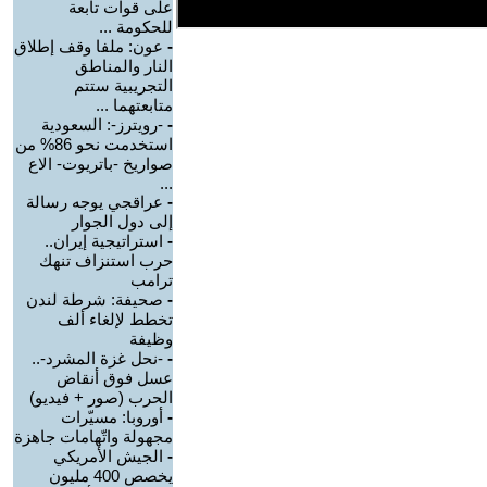
على قوات تابعة
للحكومة ...
-
عون: ملفا وقف إطلاق
النار والمناطق
التجريبية ستتم
متابعتهما ...
-
-رويترز-: السعودية
استخدمت نحو 86% من
صواريخ -باتريوت- الاع
...
-
عراقجي يوجه رسالة
إلى دول الجوار
-
استراتيجية إيران..
حرب استنزاف تنهك
ترامب
-
صحيفة: شرطة لندن
تخطط لإلغاء ألف
وظيفة
-
-نحل غزة المشرد-..
عسل فوق أنقاض
الحرب (صور + فيديو)
-
أوروبا: مسيّرات
مجهولة واتّهامات جاهزة
-
الجيش الأمريكي
يخصص 400 مليون