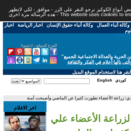
 أنواع الكوكيز نرجو النقر على الزر - موافق - لكي لاتظهر
This website uses cookies to ensure you ge
وكالة أنباء العمال
-
وكالة أنباء حقوق الإنسان
-
اخبار الرياضة
-
اخبار
لوم
التبرع للموقع - ادعمونا
حرية والعدالة الاجتماعية للجميع
"
تى نالها أعلام في الفكر والثقافة
قر هنا لاستخدام الموقع البديل
كوردي
English
يدي: زراعة الأعضاء تطورت كثيرا عن الماضي وأصبحت آمنة
اخر الافلام
 لزراعة الأعضاء علي