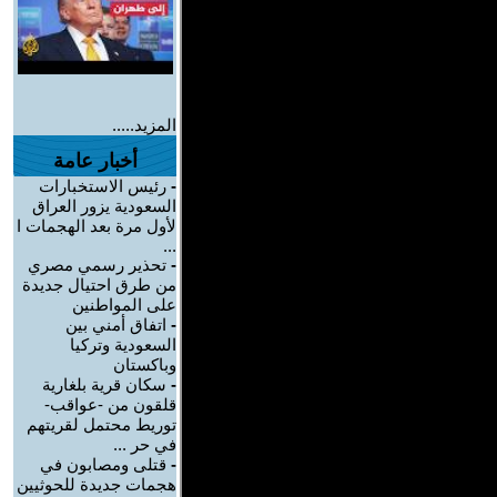
المزيد.....
أخبار عامة
-
رئيس الاستخبارات
السعودية يزور العراق
لأول مرة بعد الهجمات ا
...
-
تحذير رسمي مصري
من طرق احتيال جديدة
على المواطنين
-
اتفاق أمني بين
السعودية وتركيا
وباكستان
-
سكان قرية بلغارية
قلقون من -عواقب-
توريط محتمل لقريتهم
في حر ...
-
قتلى ومصابون في
هجمات جديدة للحوثيين