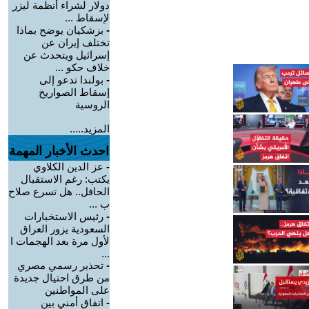
دولار لشراء أنظمة ليزر
لإسقاط ...
-
بزشكيان يوضح بماذا
تختلف إيران عن
إسرائيل ويتحدث عن
خلاف حكو ...
-
بولندا تدعو إلى
إسقاط الصواريخ
الروسية
المزيد.....
احدث الأخبار المهمة
-
عز الدين الكلاوي
يكتب: رغم الاستقبال
الحافل.. هل تسرع صلاح
ب ...
-
رئيس الاستخبارات
السعودية يزور العراق
لأول مرة بعد الهجمات ا
...
-
تحذير رسمي مصري
من طرق احتيال جديدة
على المواطنين
-
اتفاق أمني بين