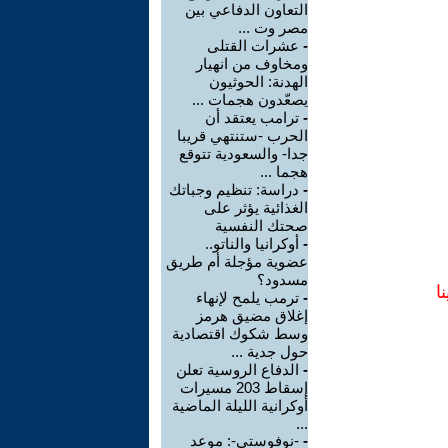
التعاون الدفاعي بين
مصر وت ...
-
عشرات القتلى
ومخاوف من انهيار
الهدنة: الحوثيون
يصعّدون هجمات ...
-
ترامب يعتقد أن
الحرب -ستنتهي قريبا
جدا- والسعودية تتوقع
هجما ...
-
دراسة: تنظيم وجباتك
الغذائية يؤثر على
صحتك النفسية
-
أوكرانيا والناتو..
عضوية مؤجلة أم طريق
مسدود؟
ا
-
ترمب يلمح لإنهاء
إغلاق مضيق هرمز
وسط شكوك اقتصادية
حول جدية ...
-
الدفاع الروسية تعلن
إسقاط 203 مسيرات
أوكرانية الليلة الماضية
...
-
-نوفوستي-: موعد