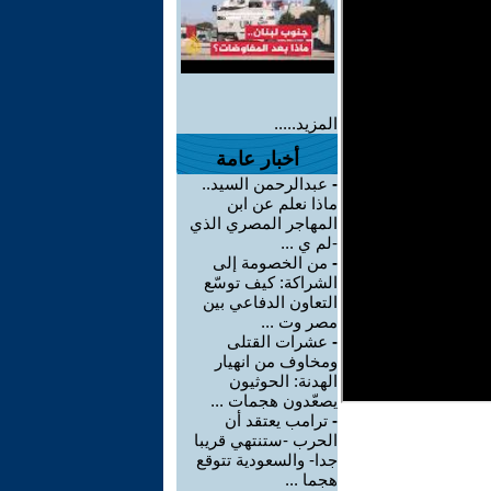
المزيد.....
أخبار عامة
-
عبدالرحمن السيد..
ماذا نعلم عن ابن
المهاجر المصري الذي
-لم ي ...
-
من الخصومة إلى
الشراكة: كيف توسّع
التعاون الدفاعي بين
مصر وت ...
-
عشرات القتلى
ومخاوف من انهيار
الهدنة: الحوثيون
يصعّدون هجمات ...
-
ترامب يعتقد أن
الحرب -ستنتهي قريبا
جدا- والسعودية تتوقع
هجما ...