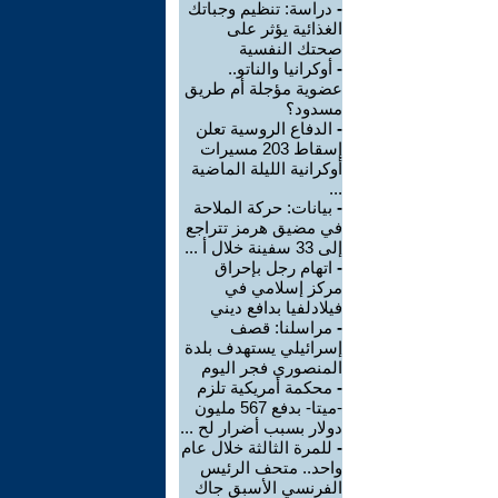
-
دراسة: تنظيم وجباتك
الغذائية يؤثر على
صحتك النفسية
-
أوكرانيا والناتو..
عضوية مؤجلة أم طريق
مسدود؟
-
الدفاع الروسية تعلن
إسقاط 203 مسيرات
أوكرانية الليلة الماضية
...
-
بيانات: حركة الملاحة
في مضيق هرمز تتراجع
إلى 33 سفينة خلال أ ...
-
اتهام رجل بإحراق
مركز إسلامي في
فيلادلفيا بدافع ديني
-
مراسلنا: قصف
إسرائيلي يستهدف بلدة
المنصوري فجر اليوم
-
محكمة أمريكية تلزم
-ميتا- بدفع 567 مليون
دولار بسبب أضرار لح ...
-
للمرة الثالثة خلال عام
واحد.. متحف الرئيس
الفرنسي الأسبق جاك