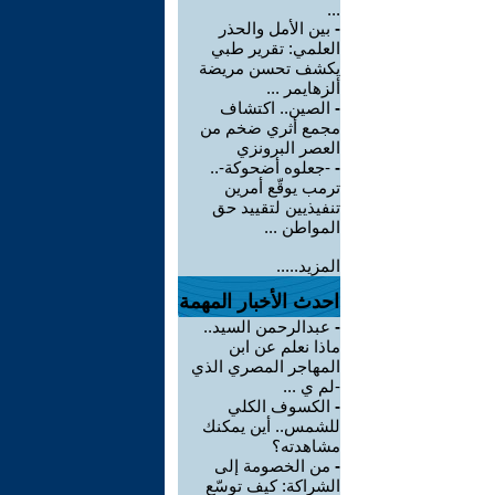
...
-
بين الأمل والحذر
العلمي: تقرير طبي
يكشف تحسن مريضة
ألزهايمر ...
-
الصين.. اكتشاف
مجمع أثري ضخم من
العصر البرونزي
-
-جعلوه أضحوكة-..
ترمب يوقّع أمرين
تنفيذيين لتقييد حق
المواطن ...
المزيد.....
احدث الأخبار المهمة
-
عبدالرحمن السيد..
ماذا نعلم عن ابن
المهاجر المصري الذي
-لم ي ...
-
الكسوف الكلي
للشمس.. أين يمكنك
مشاهدته؟
-
من الخصومة إلى
الشراكة: كيف توسّع