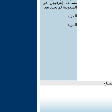
مسابقة -إنترفيجن- في
السعودية لم يحدد بعد
المزيد.....
المزيد.....
لصباح