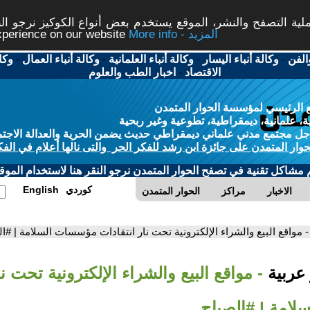
ة التصفح والنشر، الموقع يستخدم بعض أنواع الكوكيز نرجو النق
More info - المزيد
experience on our website
الفن
-
وكالة أنباء اليسار
-
وكالة أنباء العلمانية
-
وكالة أنباء العمال
-
وكا
الاقتصاد
-
اخبار الطب والعلوم
 الرئيسي لمؤسسة الحوار المتمدن
، علمانية، ديمقراطية، تطوعية وغير ربحية
ل مجتمع مدني علماني ديمقراطي حديث يضمن الحرية والعدالة الاجتم
حوار المتمدن على جائزة ابن رشد للفكر الحر والتى نالها أعلام في الفك
م مشاكل تقنية في تصفح الحوار المتمدن نرجو النقر هنا لاستخدام الموقع
كوردي
English
الاخبار
مراكز
الحوار المتمدن
- مواقع البيع والشراء الإلكترونية تحت نار انتقادات مؤسسات السلامة | #ا
 عربية
- مواقع البيع والشراء الإلكترونية تحت نا
امة | #الصباح