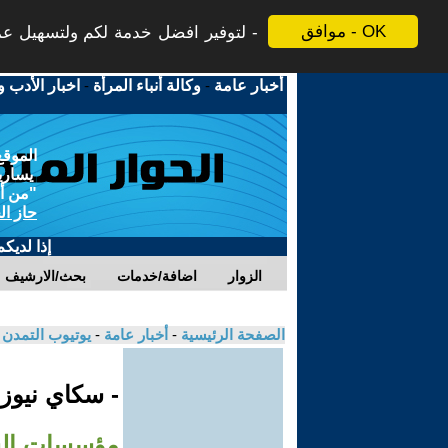
موافق - OK
لتوفير افضل خدمة لكم ولتسهيل عملي
أخبار عامة
-
وكالة أنباء المرأة
-
اخبار الأدب و
الموقع
يسارية
"من أج
حاز ال
إذا لديك
الزوار
اضافة/خدمات
بحث/الارشيف
الصفحة الرئيسية
-
أخبار عامة
-
يوتيوب التمدن
- سكاي نيوز
مؤسسات السل