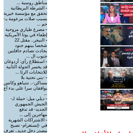
مناطق روسية ...
-
الشرطة البريطانية
تحقق مع مؤسسة خيرية
بسبب صلات مزعومة بـ-
حم ...
-
مصرع طياري مروحية
إطفاء في يوتا الأمريكية
-
النيجر.. مقتل 22
شخصا بينهم جنود
بحادث تصادم حافلتين
جنوب ال ...
-
استطلاع رأي: أردوغان
قد يخسر الجولة الثانية
للانتخابات الرئا ...
-
-بنى تحتية بلا
مساكن-.. نتنياهو وكاتس
يوافقان سرا على بدء أع
...
-
ديلي ميل: حملة لـ-
الجيش الجمهوري
الجديد- قد تدفع
مهاجرين إلى ...
-
الاشتراكات الشهرية
في -إنستغرام- تصبح
مصدر دخل جديد.. تعرف