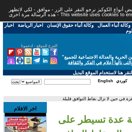
 أنواع الكوكيز نرجو النقر على الزر - موافق - لكي لاتظهر
This website uses cookies to ensure you ge
وكالة أنباء العمال
-
وكالة أنباء حقوق الإنسان
-
اخبار الرياضة
-
اخبار
لوم
التبرع للموقع - ادعمونا
حرية والعدالة الاجتماعية للجميع
"
تى نالها أعلام في الفكر والثقافة
قر هنا لاستخدام الموقع البديل
كوردي
English
ة في حين لا تزال نقاط التوافق قليلة
اخر الافلام
ية عدة تسيطر على