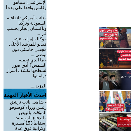
الإسرائيلي: نتنياهو
وكاتس وافقا على بدء أ
...
-
نائب أمريكي: اتفاقية
السعودية وتركيا
وباكستان إنجاز يحسب
لتر ...
-
وكالة إيرانية تنشر
فيديو للمرشد الأعلى
مجتبى خامنئي دون
توضي ...
-
ما الذي تخفيه
الشمس؟ أدق صور
لسطحها تكشف أسرار
دواماتها
المزيد.....
احدث الأخبار المهمة
-
شاهد.. نائب ترشق
رئيس وزراء كوسوفو
المؤقت بالبيض
-
الدفاع الروسية:
إسقاط 153 مسيرة
أوكرانية فوق عدة