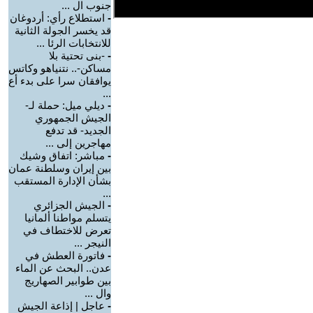
جنوب ال ...
-
استطلاع رأي: أردوغان
قد يخسر الجولة الثانية
للانتخابات الرئا ...
-
-بنى تحتية بلا
مساكن-.. نتنياهو وكاتس
يوافقان سرا على بدء أع
...
-
ديلي ميل: حملة لـ-
الجيش الجمهوري
الجديد- قد تدفع
مهاجرين إلى ...
-
مباشر: اتفاق وشيك
بين إيران وسلطنة عمان
بشأن الإدارة المستقب
...
-
الجيش الجزائري
يتسلم مواطنا ألمانيا
تعرض للاختطاف في
النيجر ...
-
فاتورة العطش في
عدن.. البحث عن الماء
بين طوابير الصهاريج
وال ...
-
عاجل | إذاعة الجيش