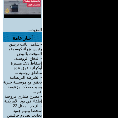
المزيد.....
أخبار عامة
-
شاهد.. نائب ترشق
رئيس وزراء كوسوفو
المؤقت بالبيض
-
الدفاع الروسية:
إسقاط 153 مسيرة
أوكرانية فوق عدة
مناطق روسية ...
-
الشرطة البريطانية
تحقق مع مؤسسة خيرية
بسبب صلات مزعومة بـ-
حم ...
-
مصرع طياري مروحية
إطفاء في يوتا الأمريكية
-
النيجر.. مقتل 22
شخصا بينهم جنود
بحادث تصادم حافلتين