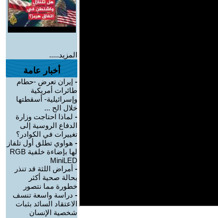
المزيد.....
أخبار عامة
-
إيران تعرض -حطام
طائرات أمريكية
وإسرائيلية- أسقطتها
خلال الح ...
-
لماذا احتاجت وزارة
الدفاع الروسية إلى
تغييرات في الكوادر؟
-
هواوي تطلق أول تلفاز
لها بإضاءة خلفية RGB
MiniLED
-
أمراض اللثة قد تنذر
بحالة صحية أكثر
خطورة مما نتصور
-
دراسة واسعة تنسف
الاعتقاد السائد بثبات
شخصية الإنسان