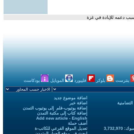
بب دعمه للإبادة في غزة
بنترست
بلوكر
فليبورد
الموبايل
بودكاست
اضافة موضوع جديد
التضامنية
اضافة خبر
إضافة يوتيوب-فلم إلى يوتيوب التمدن
إضافة كتاب إلى مكتبة التمدن
Add new article - English
أضف حملة
3,732,97
تعديل الموقع الفرعي للكاتب-ة
ابحث في موقع الحوار المتمدن