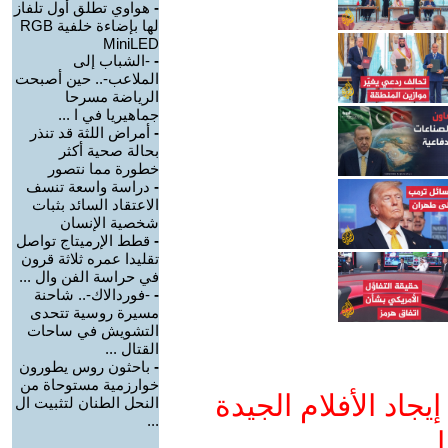
-
هواوي تطلق أول تلفاز
لها بإضاءة خلفية RGB
MiniLED
-
-الشباب إلى
الملاعب-.. حين أصبحت
الرياضة مسرحا
جماهيريا في ا ...
-
أمراض اللثة قد تنذر
بحالة صحية أكثر
خطورة مما نتصور
-
دراسة واسعة تنسف
الاعتقاد السائد بثبات
شخصية الإنسان
-
قطط الإرميتاج تواصل
تقليدا عمره ثلاثة قرون
في حراسة الفن وال ...
-
-فوردالاك-.. شاحنة
مسيرة روسية تتحدى
التشويش في ساحات
القتال ...
-
باحثون روس يطورون
خوارزمية مستوحاة من
جاد الأفلام الجيدة
النحل الطنان لتثبيت ال
...
ا