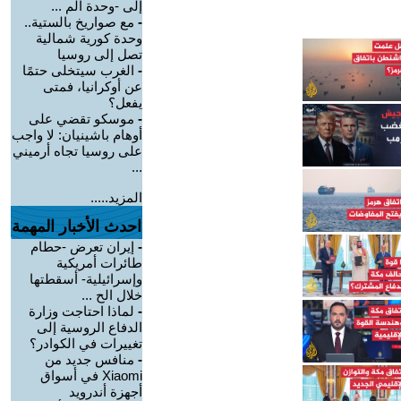
إلى -وحدة الم ...
-
مع صواريخ بالستية..
وحدة كورية شمالية
تصل إلى روسيا
-
الغرب سيتخلى حتمًا
عن أوكرانيا، فمتى
يفعل؟
-
موسكو تقضي على
أوهام باشينيان: لا واجب
على روسيا تجاه أرميني
...
المزيد.....
احدث الأخبار المهمة
-
إيران تعرض -حطام
طائرات أمريكية
وإسرائيلية- أسقطتها
خلال الح ...
-
لماذا احتاجت وزارة
الدفاع الروسية إلى
تغييرات في الكوادر؟
-
منافس جديد من
Xiaomi في أسواق
أجهزة أندرويد