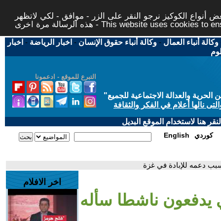
 أنواع الكوكيز نرجو النقر على الزر - موافق - لكي لاتظهر
This website uses cookies to ensure you ge
وكالة أنباء العمال
-
وكالة أنباء حقوق الإنسان
-
اخبار الرياضة
-
اخبار
لوم
التبرع للموقع - ادعمونا
حرية والعدالة الاجتماعية للجميع
"
تى نالها أعلام في الفكر والثقافة
قر هنا لاستخدام الموقع البديل
كوردي
English
بب دعمه للإبادة في غزة
اخر الافلام
 يدفعون ناشطا سأله