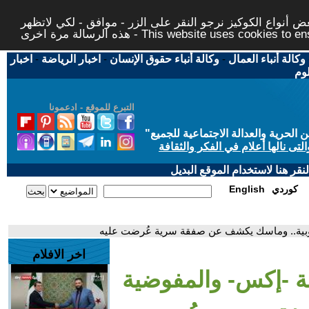
 أنواع الكوكيز نرجو النقر على الزر - موافق - لكي لاتظهر
This website uses cookies to ensure you ge
وكالة أنباء العمال
-
وكالة أنباء حقوق الإنسان
-
اخبار الرياضة
-
اخبار
لوم
التبرع للموقع - ادعمونا
حرية والعدالة الاجتماعية للجميع
"
تى نالها أعلام في الفكر والثقافة
قر هنا لاستخدام الموقع البديل
كوردي
English
روبية.. وماسك يكشف عن صفقة سرية عُرضت عليه
اخر الافلام
صة -إكس- والمفوضية