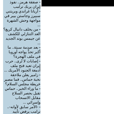
-
صفقة هرمز.. نفوذ
إيران يربك ترامب
-
أريانا غراندي وبريتني
سبيرز وجاستن بيبر في
مواجهة وحش الشهرة
...
-
من يخلف دانيال كريغ؟
العد التنازلي للكشف
عن جيمس بوند الجديد
...
-
بعد صدمة سبتة.. ما
أكبر تحدٍّ يواجه أوروبا
في ملف الهجرة؟
-
إصابات لا تُرى.. حرب
إيران تعيد فتح ملف
أدمغة الجنود الأمريك ...
-
زامير يعلن ملاحقة
نخبة حماس.. فما مصير
خريطة مجلس السلام؟
-
ما وراء الخبر.. حماس
تقبل بحصر السلاح
مقابل الانسحاب
وإسرائي ...
-
-الأمر سابق لأوانه-..
ترامب يرفض تأييد