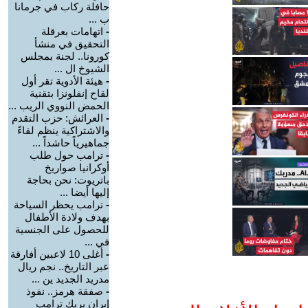
حافلة ركاب في جرمانا
ب ...
-
اتهامات بعرقلة
التحقيق في منشأ
كورونا.. لجنة بمجلس
الشيوخ ال ...
-
هيئة الأدوية تقر أول
لقاح إنفلونزا بتقنية
الحمض النووي الريب ...
-
العرائش: حزب التقدم
والاشتراكية ينظم لقاءً
جماهيرياً حاشداً ...
-
ترامب حول طلب
أوكرانيا صواريخ
باتريوت: نحن بحاجة
إليها أيضا ...
-
ترامب يحظر السياحة
بهدف ولادة الأطفال
للحصول على الجنسية
في ...
-
أغلى 10 لاعبين أفارقة
عبر التاريخ.. نجم ريال
مدريد الجديد ين ...
-
صفقة هرمز.. نفوذ
إيران يربك ترامب