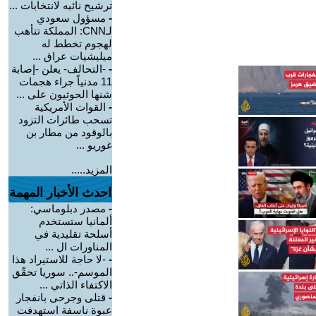
ترشيح نائبه لانتخابات ...
-
مسؤول سعودي
لـCNN: المملكة تتأهب
لهجوم تخطط له
ميليشيات عراق ...
-
-التحالف- يعلن -إصابة
11 مدنياً جراء هجمات
شنها الحوثيون على ...
-
القوات الأمريكية
تسحب طائرات التزود
بالوقود من مطار بن
غوريو ...
المزيد.....
احدث الأخبار المهمة
-
مصدر دبلوماسي:
ألمانيا ستستخدم
أسلحة تقليدية في
المناورات ال ...
-
-لا حاجة للاستيراد هذا
الموسم-.. سوريا تحقّق
الاكتفاء الذاتي ...
-
قتلى وجرحى بانفجار
عبوة ناسفة استهدفت