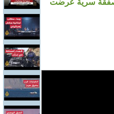
صفقة سرية عُرضت