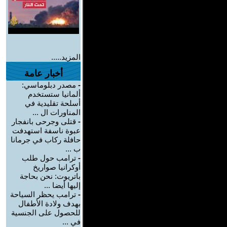
المزيد.....
أخبار عامة
-
مصدر دبلوماسي:
ألمانيا ستستخدم
أسلحة تقليدية في
المناورات ال ...
-
قتلى وجرحى بانفجار
عبوة ناسفة استهدفت
حافلة ركاب في جرمانا
ب ...
-
ترامب حول طلب
أوكرانيا صواريخ
باتريوت: نحن بحاجة
إليها أيضا ...
-
ترامب يحظر السياحة
بهدف ولادة الأطفال
للحصول على الجنسية
في ...