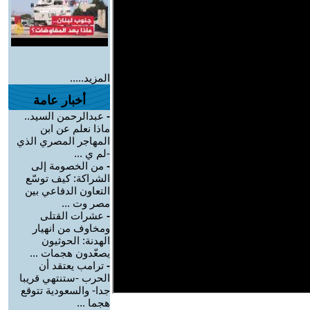
المزيد.....
أخبار عامة
-
عبدالرحمن السيد..
ماذا نعلم عن ابن
المهاجر المصري الذي
-لم ي ...
-
من الخصومة إلى
الشراكة: كيف توسّع
التعاون الدفاعي بين
مصر وت ...
-
عشرات القتلى
ومخاوف من انهيار
الهدنة: الحوثيون
يصعّدون هجمات ...
-
ترامب يعتقد أن
الحرب -ستنتهي قريبا
جدا- والسعودية تتوقع
هجما ...