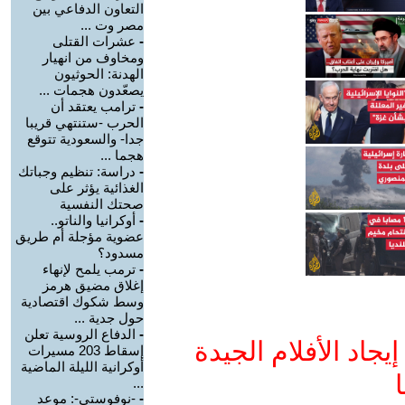
التعاون الدفاعي بين
مصر وت ...
-
عشرات القتلى
ومخاوف من انهيار
الهدنة: الحوثيون
يصعّدون هجمات ...
-
ترامب يعتقد أن
الحرب -ستنتهي قريبا
جدا- والسعودية تتوقع
هجما ...
-
دراسة: تنظيم وجباتك
الغذائية يؤثر على
صحتك النفسية
-
أوكرانيا والناتو..
عضوية مؤجلة أم طريق
مسدود؟
-
ترمب يلمح لإنهاء
إغلاق مضيق هرمز
وسط شكوك اقتصادية
حول جدية ...
-
الدفاع الروسية تعلن
جاد الأفلام الجيدة
إسقاط 203 مسيرات
أوكرانية الليلة الماضية
ا
...
-
-نوفوستي-: موعد