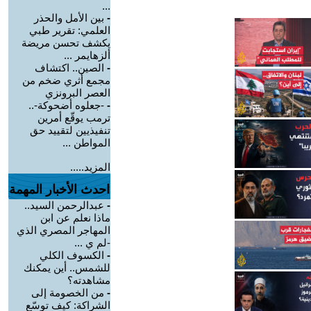
...
-
بين الأمل والحذر
العلمي: تقرير طبي
يكشف تحسن مريضة
ألزهايمر ...
-
الصين.. اكتشاف
مجمع أثري ضخم من
العصر البرونزي
-
-جعلوه أضحوكة-..
ترمب يوقّع أمرين
تنفيذيين لتقييد حق
المواطن ...
المزيد.....
احدث الأخبار المهمة
-
عبدالرحمن السيد..
ماذا نعلم عن ابن
المهاجر المصري الذي
-لم ي ...
-
الكسوف الكلي
للشمس.. أين يمكنك
مشاهدته؟
-
من الخصومة إلى
الشراكة: كيف توسّع