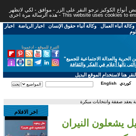
 أنواع الكوكيز نرجو النقر على الزر - موافق - لكي لاتظهر
This website uses cookies to ensure you ge
وكالة أنباء العمال
-
وكالة أنباء حقوق الإنسان
-
اخبار الرياضة
-
اخبار
لوم
التبرع للموقع - ادعمونا
حرية والعدالة الاجتماعية للجميع
"
تى نالها أعلام في الفكر والثقافة
قر هنا لاستخدام الموقع البديل
كوردي
English
ة بعقد صفقة وانتخابات مبكرة
اخر الافلام
ل يشعلون النيران