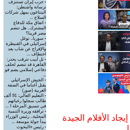
-
حرب إيران تستنزف
ترسانة واشنطن:
البنتاغون يمهل شركات
السلاح ...
-
اتفاق مكة للدفاع
المشترك.. هل تنضم
مصر قريبا؟
-
سوريا.. توغل
إسرائيلي في القنيطرة
والإفراج عن شاب بعد
اختطاف ...
-
تل أبيب تترقب بحذر:
القاهرة قد تنضم لحلف
دفاعي إسلامي يضم قو
...
-
الجيش الإسرائيلي
يقتل أغناما في الضفة
الغربية (صور)
-
التعليم العالي: 91 ألف
طالب سجلوا رغباتهم
في تنسيق المرحلة ا ...
-
ترافقه وزيرة التنمية
جاد الأفلام الجيدة
المحلية.. رئيس الوزراء
يبدأ جولة موسعة ...
ا
-
رئيس «البحوث