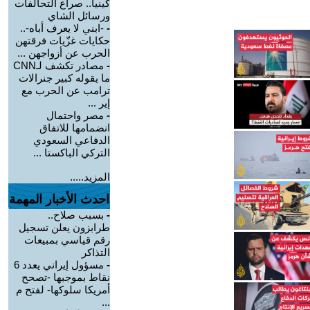
كينيا.. صراع التحالفات
ورسائل الشاي
-
-ابني لا يعرف أباه-..
حكايات غزّيات فرقتهن
الحرب عن أزواجهن ...
-
مصادر تكشف لـCNN
ما يقوله كبير جنرالات
ترامب عن الحرب مع
إير ...
-
مصر واحتمال
انضمامها للاتفاق
الدفاعي السعودي
التركي الباكستا ...
المزيد.....
احدث الأخبار المهمة
-
بسبب صلاح..
طرابزون يعلن تسجيل
رقم قياسي بمبيعات
التذاكر
-
مسؤول إيراني يعدد 6
نقاط بموجبها -تصحح
أمريكا سلوكها- لفتح م
...