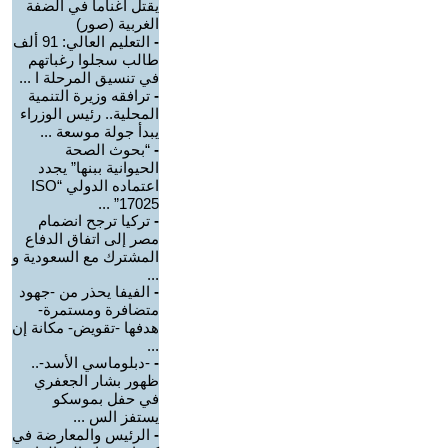
يقتل أغناما في الضفة
الغربية (صور)
-
التعليم العالي: 91 ألف
طالب سجلوا رغباتهم
في تنسيق المرحلة ا ...
-
ترافقه وزيرة التنمية
المحلية.. رئيس الوزراء
يبدأ جولة موسعة ...
-
“بحوث الصحة
الحيوانية ببنها” يجدد
اعتماده الدولي “ISO
17025” ...
-
تركيا ترجح انضمام
مصر إلى اتفاق الدفاع
المشترك مع السعودية و
...
-
الفيفا يحذر من -جهود
متضافرة ومستمرة-
هدفها -تقويض- مكانة إن
...
-
-دبلوماسي الأسد-..
ظهور بشار الجعفري
في حفل بموسكو
يستفز الس ...
-
الرئيس والمعارضة في