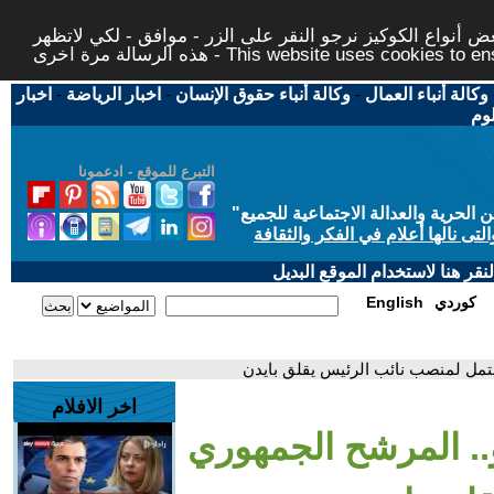
 أنواع الكوكيز نرجو النقر على الزر - موافق - لكي لاتظهر
This website uses cookies to ensure you ge
وكالة أنباء العمال
-
وكالة أنباء حقوق الإنسان
-
اخبار الرياضة
-
اخبار
لوم
التبرع للموقع - ادعمونا
حرية والعدالة الاجتماعية للجميع
"
تى نالها أعلام في الفكر والثقافة
قر هنا لاستخدام الموقع البديل
كوردي
English
حتمل لمنصب نائب الرئيس يقلق بايدن
اخر الافلام
و.. المرشح الجمهوري