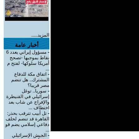
المزيد.....
أخبار عامة
-
مسؤول إيراني يعدد 6
نقاط بموجبها -تصحح
أمريكا سلوكها- لفتح م
...
-
اتفاق مكة للدفاع
المشترك.. هل تنضم
مصر قريبا؟
-
سوريا.. توغل
إسرائيلي في القنيطرة
والإفراج عن شاب بعد
اختطاف ...
-
تل أبيب تترقب بحذر:
القاهرة قد تنضم لحلف
دفاعي إسلامي يضم قو
...
-
الجيش الإسرائيلي