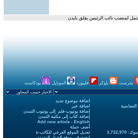
حتمل لمنصب نائب الرئيس يقلق بايدن
بنترست
بلوكر
فليبورد
الموبايل
بودكاست
اضافة موضوع جديد
التضامنية
اضافة خبر
إضافة يوتيوب-فلم إلى يوتيوب التمدن
إضافة كتاب إلى مكتبة التمدن
Add new article - English
أضف حملة
3,732,97
تعديل الموقع الفرعي للكاتب-ة
ابحث في موقع الحوار المتمدن