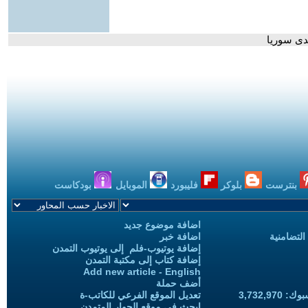
دى سوريا
بنترست
بلوكر
فليبورد
الموبايل
بودكاست
اضافة موضوع جديد
التضامنية
اضافة خبر
إضافة يوتيوب-فلم إلى يوتيوب التمدن
إضافة كتاب إلى مكتبة التمدن
Add new article - English
أضف حملة
3,732,97
تعديل الموقع الفرعي للكاتب-ة
ابحث في موقع الحوار المتمدن