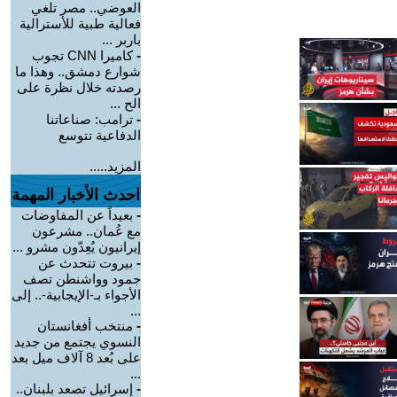
العوضي.. مصر تلغي
فعالية طبية للأسترالية
باربر ...
-
كاميرا CNN تجوب
شوارع دمشق.. وهذا ما
رصدته خلال نظرة على
الح ...
-
ترامب: صناعاتنا
الدفاعية تتوسع
المزيد.....
احدث الأخبار المهمة
-
بعيداً عن المفاوضات
مع عُمان.. مشرعون
إيرانيون يُعِدّون مشرو ...
-
بيروت تتحدث عن
جمود وواشنطن تصف
الأجواء بـ-الإيجابية-.. إلى
...
-
منتخب أفغانستان
النسوي يجتمع من جديد
على بُعد 8 آلاف ميل بعد
...
-
إسرائيل تصعد بلبنان..