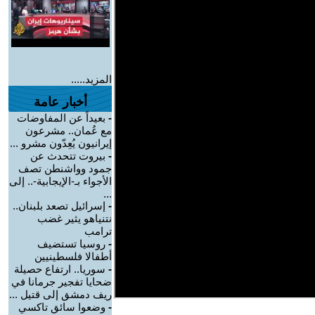
المزيد.....
أخبار عامة
-
بعيداً عن المفاوضات
مع عُمان.. مشرعون
إيرانيون يُعِدّون مشرو ...
-
بيروت تتحدث عن
جمود وواشنطن تصف
الأجواء بـ-الإيجابية-.. إلى
...
-
إسرائيل تصعد بلبنان..
نتنياهو يثير غضب
ترامب
-
روسيا تستضيف
أطفالا فلسطينيين
-
سوريا.. ارتفاع حصيلة
ضحايا تفجير جرمانا في
ريف دمشق إلى قتيل ...
-
وضعوا سائق تاكسي