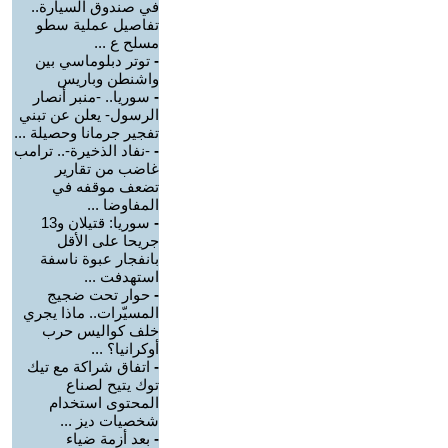
في صندوق السيارة..
تفاصيل عملية سطو
مسلح ع ...
-
توتر دبلوماسي بين
واشنطن وباريس
-
سوريا.. -منبر أنصار
الرسول- يعلن عن تبني
تفجير جرمانا وحصيلة ...
-
-نفاد الذخيرة-.. ترامب
غاضب من تقارير
تضعف موقفه في
المفاوضا ...
-
سوريا: قتيلان و13
جريحا على الأقل
بانفجار عبوة ناسفة
استهدفت ...
-
حوار تحت ضجيج
المسيّرات.. ماذا يجري
خلف كواليس حرب
أوكرانيا؟ ...
-
اتفاق شراكة مع تيك
توك يتيح لصناع
المحتوى استخدام
شخصيات ديز ...
-
بعد أزمة ضياء