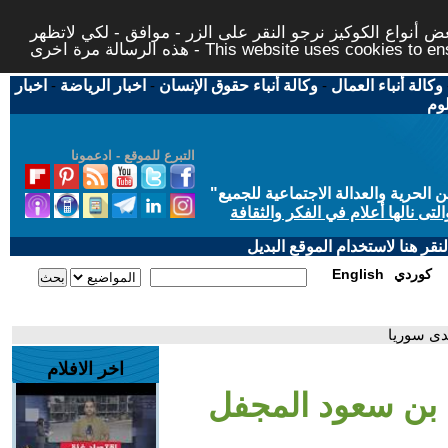
 أنواع الكوكيز نرجو النقر على الزر - موافق - لكي لاتظهر
This website uses cookies to ensure you ge
وكالة أنباء العمال
-
وكالة أنباء حقوق الإنسان
-
اخبار الرياضة
-
اخبار
لوم
التبرع للموقع - ادعمونا
حرية والعدالة الاجتماعية للجميع
"
تى نالها أعلام في الفكر والثقافة
قر هنا لاستخدام الموقع البديل
كوردي
English
دى سوريا
اخر الافلام
 بن سعود المجفل