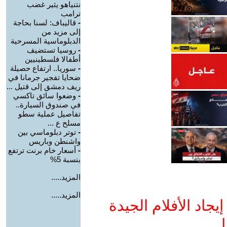
نتنياهو يثير غضب
ترامب
-
قاليباف: لسنا بحاجة
إلى مزيد من
الدبلوماسية المسرحية
-
روسيا تستضيف
أطفالا فلسطينيين
-
سوريا.. ارتفاع حصيلة
ضحايا تفجير جرمانا في
ريف دمشق إلى قتيل ...
-
وضعوا سائق تاكسي
في صندوق السيارة..
تفاصيل عملية سطو
مسلح ع ...
-
توتر دبلوماسي بين
واشنطن وباريس
-
أسعار خام برنت ترتفع
بنسبة 5%
المزيد.....
المزيد.....
جاد الأفلام الجيدة
ا