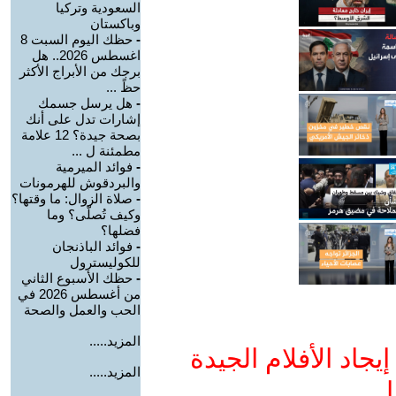
السعودية وتركيا
وباكستان
-
حظك اليوم السبت 8
اغسطس 2026.. هل
برجك من الأبراج الأكثر
حظً ...
-
هل يرسل جسمك
إشارات تدل على أنك
بصحة جيدة؟ 12 علامة
مطمئنة ل ...
-
فوائد الميرمية
والبردقوش للهرمونات
-
صلاة الزوال: ما وقتها؟
وكيف تُصلّى؟ وما
فضلها؟
-
فوائد الباذنجان
للكوليسترول
-
حظك الأسبوع الثاني
من أغسطس 2026 في
الحب والعمل والصحة
المزيد.....
جاد الأفلام الجيدة
المزيد.....
ا