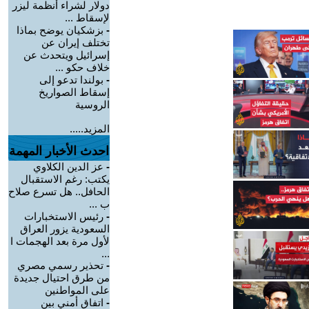
دولار لشراء أنظمة ليزر
لإسقاط ...
-
بزشكيان يوضح بماذا
تختلف إيران عن
إسرائيل ويتحدث عن
خلاف حكو ...
-
بولندا تدعو إلى
إسقاط الصواريخ
الروسية
المزيد.....
احدث الأخبار المهمة
-
عز الدين الكلاوي
يكتب: رغم الاستقبال
الحافل.. هل تسرع صلاح
ب ...
-
رئيس الاستخبارات
السعودية يزور العراق
لأول مرة بعد الهجمات ا
...
-
تحذير رسمي مصري
من طرق احتيال جديدة
على المواطنين
-
اتفاق أمني بين