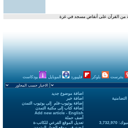
ة من القرآن على أنقاض مسجد في غزة
بنترست
بلوكر
فليبورد
الموبايل
بودكاست
اضافة موضوع جديد
التضامنية
اضافة خبر
إضافة يوتيوب-فلم إلى يوتيوب التمدن
إضافة كتاب إلى مكتبة التمدن
Add new article - English
أضف حملة
3,732,97
تعديل الموقع الفرعي للكاتب-ة
ابحث في موقع الحوار المتمدن