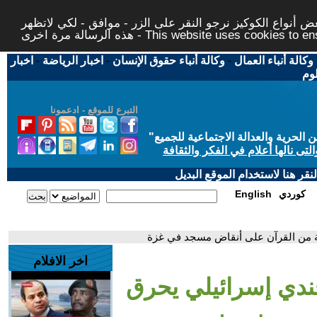
 أنواع الكوكيز نرجو النقر على الزر - موافق - لكي لاتظهر
This website uses cookies to ensure you ge
وكالة أنباء العمال
-
وكالة أنباء حقوق الإنسان
-
اخبار الرياضة
-
اخبار
لوم
التبرع للموقع - ادعمونا
حرية والعدالة الاجتماعية للجميع
"
تى نالها أعلام في الفكر والثقافة
قر هنا لاستخدام الموقع البديل
كوردي
English
ة من القرآن على أنقاض مسجد في غزة
اخر الافلام
جندي إسرائيلي يحرق