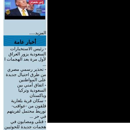
المزيد.....
أخبار عامة
-
رئيس الاستخبارات
السعودية يزور العراق
لأول مرة بعد الهجمات ا
...
-
تحذير رسمي مصري
من طرق احتيال جديدة
على المواطنين
-
اتفاق أمني بين
السعودية وتركيا
وباكستان
-
سكان قرية بلغارية
قلقون من -عواقب-
توريط محتمل لقريتهم
في حر ...
-
قتلى ومصابون في
هجمات جديدة للحوثيين