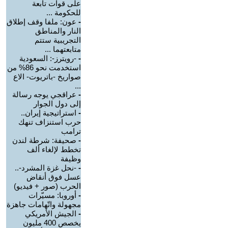
على قوات تابعة
للحكومة ...
-
عون: ملفا وقف إطلاق
النار والمناطق
التجريبية ستتم
متابعتهما ...
-
-رويترز-: السعودية
استخدمت نحو 86% من
صواريخ -باتريوت- الاع
...
-
عراقجي يوجه رسالة
إلى دول الجوار
-
استراتيجية إيران..
حرب استنزاف تنهك
ترامب
-
صحيفة: شرطة لندن
تخطط لإلغاء ألف
وظيفة
-
-نحل غزة المشرد-..
عسل فوق أنقاض
الحرب (صور + فيديو)
-
أوروبا: مسيّرات
مجهولة واتّهامات جاهزة
-
الجيش الأمريكي
يخصص 400 مليون