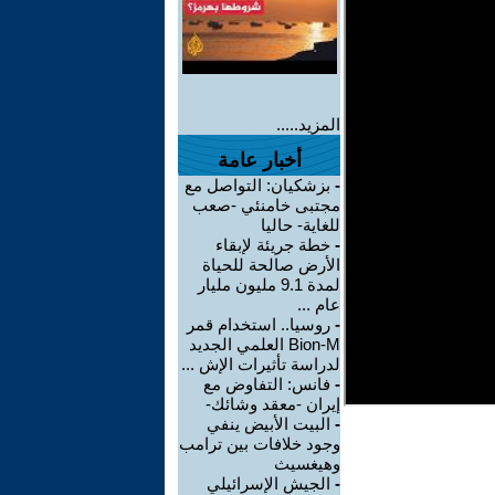
المزيد.....
أخبار عامة
-
بزشكيان: التواصل مع
مجتبى خامنئي -صعب
للغاية- حاليا
-
خطة جريئة لإبقاء
الأرض صالحة للحياة
لمدة 9.1 مليون مليار
عام ...
-
روسيا.. استخدام قمر
Bion-M العلمي الجديد
لدراسة تأثيرات الإش ...
-
فانس: التفاوض مع
إيران -معقد وشائك-
-
البيت الأبيض ينفي
وجود خلافات بين ترامب
وهيغسيث
-
الجيش الإسرائيلي