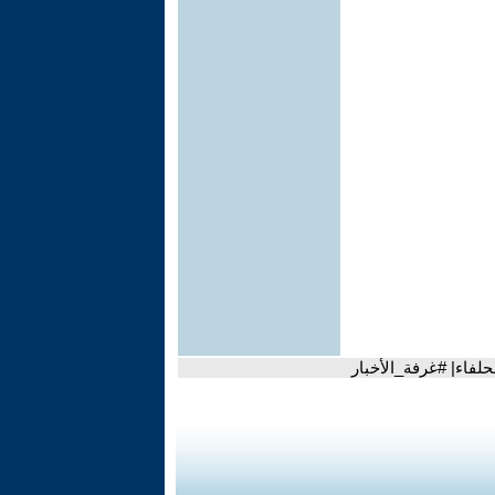
لفاء| #غرفة_الأخبار