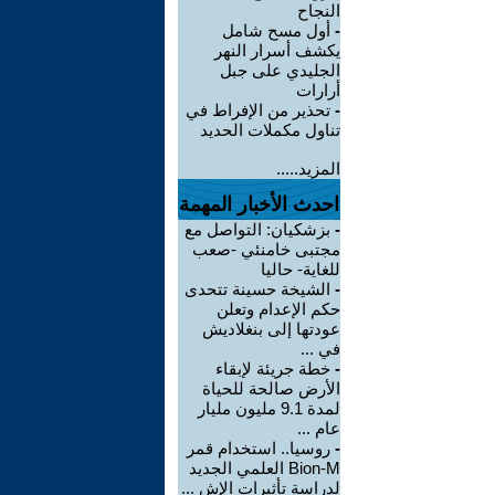
النجاح
-
أول مسح شامل
يكشف أسرار النهر
الجليدي على جبل
أرارات
-
تحذير من الإفراط في
تناول مكملات الحديد
المزيد.....
احدث الأخبار المهمة
-
بزشكيان: التواصل مع
مجتبى خامنئي -صعب
للغاية- حاليا
-
الشيخة حسينة تتحدى
حكم الإعدام وتعلن
عودتها إلى بنغلاديش
في ...
-
خطة جريئة لإبقاء
الأرض صالحة للحياة
لمدة 9.1 مليون مليار
عام ...
-
روسيا.. استخدام قمر
Bion-M العلمي الجديد
لدراسة تأثيرات الإش ...