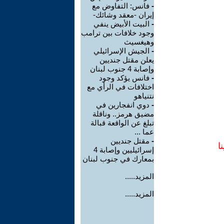
-
فانس: التفاوض مع
إيران -معقد وشائك-
-
البيت الأبيض ينفي
وجود خلافات بين ترامب
وهيغسيث
-
الجيش الإسرائيلي
يعلن مقتل جنديين
وإصابة 4 جنوب لبنان
-
فانس يؤكد وجود
اختلافات في الرأي مع
نتنياهو
-
دوي انفجارين في
مضيق هرمز.. وناقلة
تبلغ عن الواقعة قبالة
عما ...
-
مقتل جنديين
ا
إسرائيليين وإصابة 4
بمعارك في جنوب لبنان
المزيد.....
المزيد.....