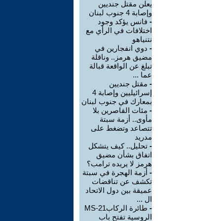
يعلن مقتل جنديين
وإصابة 4 جنوب لبنان
-
فانس يؤكد وجود
اختلافات في الرأي مع
نتنياهو
-
دوي انفجارين في
مضيق هرمز.. وناقلة
تبلغ عن الواقعة قبالة
عما ...
-
مقتل جنديين
إسرائيليين وإصابة 4
بمعارك في جنوب لبنان
-
مئات القاصرين بلا
مأوى.. أزمة سبتة
تتصاعد وتضغط على
مدريد
-
تحليل.. كيف يتشكل
اتفاق بشأن مضيق
هرمز لا يريده ترامب؟
-
أزمة الهجرة في سبتة
تكشف عن تناقضات
عميقة بين دول الاتحاد
ال ...
-
طائرة الركابMS-21
الروسية تفتح باب