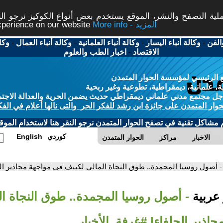
ة التصفح والنشر، الموقع يستخدم بعض أنواع الكوكيز نرجو النق
More info - المزيد
experience on our website
الفن
-
وكالة أنباء اليسار
-
وكالة أنباء العلمانية
-
وكالة أنباء العمال
-
وكا
الاقتصاد
-
اخبار الطب والعلوم
 الرئيسي لمؤسسة الحوار المتمدن
، علمانية، ديمقراطية، تطوعية وغير ربحية
ل مجتمع مدني علماني ديمقراطي حديث يضمن الحرية والعدالة الاجتم
حوار المتمدن على جائزة ابن رشد للفكر الحر والتى نالها أعلام في الفك
م مشاكل تقنية في تصفح الحوار المتمدن نرجو النقر هنا لاستخدام الموقع
كوردي
English
الاخبار
مراكز
الحوار المتمدن
- أصول روسيا المجمدة.. طوق النجاة المالي لكييف في مواجهة محاذير الح
 عربية
- أصول روسيا المجمدة.. طوق النجاة ال
اذير الحلفاء| #غرفة_الأخبار