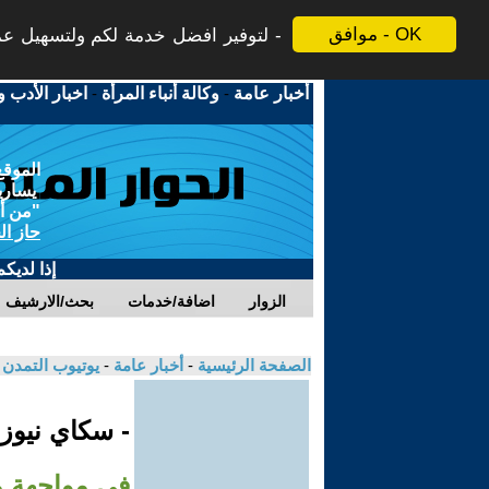
موافق - OK
لتوفير افضل خدمة لكم ولتسهيل عملي
أخبار عامة
-
وكالة أنباء المرأة
-
اخبار الأدب و
الموقع
يسارية
"من أج
حاز ال
إذا لديك
الزوار
اضافة/خدمات
بحث/الارشيف
الصفحة الرئيسية
-
أخبار عامة
-
يوتيوب التمدن
- سكاي نيوز
في مواجهة مح