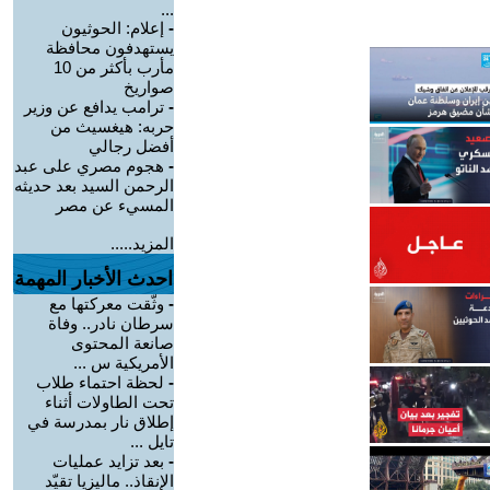
...
-
إعلام: الحوثيون
يستهدفون محافظة
مأرب بأكثر من 10
صواريخ
-
ترامب يدافع عن وزير
حربه: هيغسيث من
أفضل رجالي
-
هجوم مصري على عبد
الرحمن السيد بعد حديثه
المسيء عن مصر
المزيد.....
احدث الأخبار المهمة
-
وثّقت معركتها مع
سرطان نادر.. وفاة
صانعة المحتوى
الأمريكية س ...
-
لحظة احتماء طلاب
تحت الطاولات أثناء
إطلاق نار بمدرسة في
تايل ...
-
بعد تزايد عمليات
الإنقاذ.. ماليزيا تقيّد