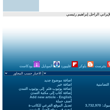
يراني الراحل إبراهيم رئيسي
بنترست
بلوكر
فليبورد
الموبايل
بودكاست
اضافة موضوع جديد
التضامنية
اضافة خبر
إضافة يوتيوب-فلم إلى يوتيوب التمدن
إضافة كتاب إلى مكتبة التمدن
Add new article - English
أضف حملة
3,732,97
تعديل الموقع الفرعي للكاتب-ة
ابحث في موقع الحوار المتمدن