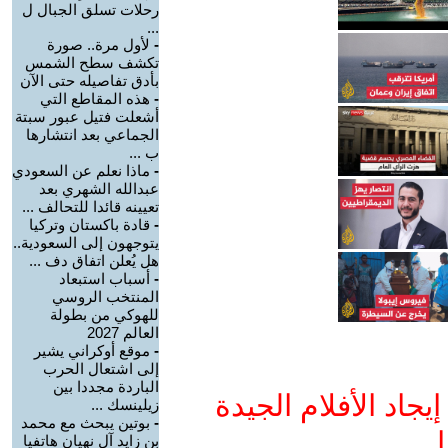
رحلات تسلق الجبال ل
...
-
لأول مرة.. صورة
تكشف سطح الشمس
بأدق تفاصيله حتى الآن
-
هذه المقاطع التي
أشعلت فتيل عبور سبتة
الجماعي بعد انتشارها
ب ...
-
ماذا نعلم عن السعودي
عبدالله الشهري بعد
تعيينه قائدا للتحالف ...
-
قادة باكستان وتركيا
يتوجهون إلى السعودية..
هل يُعلن اتفاق دف ...
-
أسباب استبعاد
المنتخب الروسي
للهوكي من بطولة
العالم 2027
-
موقع أوكراني يشير
إلى اشتعال الحرب
الباردة مجددا بين
جاد الأفلام الجيدة
زيلينسك ...
-
بوتين يبحث مع محمد
ا
بن زايد آل نهيان هاتفيا