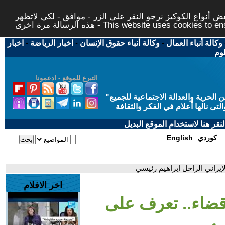
 أنواع الكوكيز نرجو النقر على الزر - موافق - لكي لاتظهر
This website uses cookies to ensure you ge
وكالة أنباء العمال
-
وكالة أنباء حقوق الإنسان
-
اخبار الرياضة
-
اخبار
لوم
التبرع للموقع - ادعمونا
حرية والعدالة الاجتماعية للجميع
"
تى نالها أعلام في الفكر والثقافة
قر هنا لاستخدام الموقع البديل
كوردي
English
يراني الراحل إبراهيم رئيسي
اخر الافلام
ضاء.. تعرف على