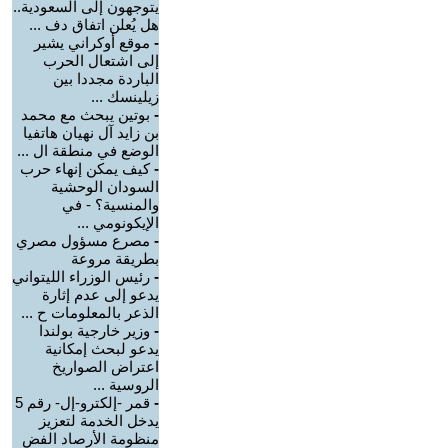
يتوجهون إلى السعودية..
هل يُعلن اتفاق دف ...
-
موقع أوكراني يشير
إلى اشتعال الحرب
الباردة مجددا بين
زيلينسك ...
-
بوتين يبحث مع محمد
بن زايد آل نهيان هاتفيا
الوضع في منطقة ال ...
-
كيف يمكن إنهاء حرب
السودان الوحشية
والمنسية؟ - في
الإيكونومي ...
-
مصرع مسؤول مصري
بطريقة مروعة
-
رئيس الوزراء الليتواني
يدعو إلى عدم إثارة
الذعر بالمعلومات ح ...
-
وزير خارجية بولندا
يدعو لبحث إمكانية
اعتراض الصواريخ
الروسية ...
-
قمر -إلكترو-إل- رقم 5
يدخل الخدمة لتعزيز
منظومة الأرصاد الفض