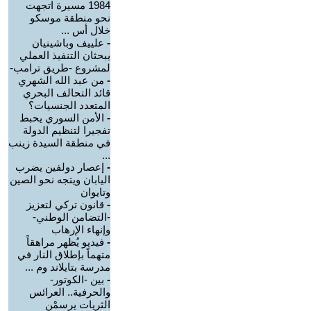
1984 مسيرة اتجهت
نحو منطقة موسكو
خلال أس ...
-
علييف وباشينيان
يبحثان التنفيذ العملي
لمشروع -طريق ترامب-
-
من عبد الله الشهري
قائد التحالف البحري
المتعدد الجنسيات؟
-
الأمن السوري يحبط
تفجيرا لتنظيم الدولة
في منطقة السيدة زينب
...
-
إعصار دولفين يضرب
اليابان ويتجه نحو الصين
وتايوان
-
قانون تركي لتعزيز
-التضامن الوطني-
وإنهاء الإرهاب
-
فيديو يُظهر مراهقاً
متهماً بإطلاق النار في
مدرسة بتايلاند وم ...
-
بين -الكوتور-
والحرفية.. العرائس
الثريات يرسمْن