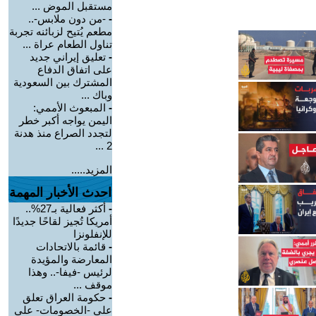
مستقبل الموض ...
-
-من دون ملابس-..
مطعم يُتيح لزبائنه تجربة
تناول الطعام عراة ...
-
تعليق إيراني جديد
على اتفاق الدفاع
المشترك بين السعودية
وباك ...
-
المبعوث الأممي:
اليمن يواجه أكبر خطر
لتجدد الصراع منذ هدنة
2 ...
المزيد.....
احدث الأخبار المهمة
-
أكثر فعالية بـ27%..
أمريكا تُجيز لقاحًا جديدًا
للإنفلونزا
-
قائمة بالاتحادات
المعارضة والمؤيدة
لرئيس -فيفا-.. وهذا
موقف ...
-
حكومة العراق تعلق
على -الخصومات- على