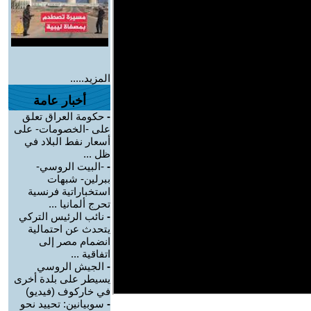
المزيد.....
أخبار عامة
-
حكومة العراق تعلق
على -الخصومات- على
أسعار نفط البلاد في
ظل ...
-
-البيت الروسي-
ببرلين- شبهات
استخباراتية فرنسية
تحرج ألمانيا ...
-
نائب الرئيس التركي
يتحدث عن احتمالية
انضمام مصر إلى
اتفاقية ...
-
الجيش الروسي
يسيطر على بلدة أخرى
في خاركوف (فيديو)
-
سوبيانين: تحييد نحو