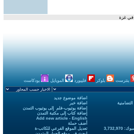
 في غزة
بنترست
بلوكر
فليبورد
الموبايل
بودكاست
اضافة موضوع جديد
التضامنية
اضافة خبر
إضافة يوتيوب-فلم إلى يوتيوب التمدن
إضافة كتاب إلى مكتبة التمدن
Add new article - English
أضف حملة
3,732,97
تعديل الموقع الفرعي للكاتب-ة
ابحث في موقع الحوار المتمدن