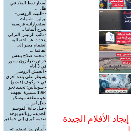
أسعار نفط البلاد في
ظل ...
-
-البيت الروسي-
ببرلين- شبهات
استخباراتية فرنسية
تحرج ألمانيا ...
-
نائب الرئيس التركي
يتحدث عن احتمالية
انضمام مصر إلى
اتفاقية ...
-
محمد صلاح ينعش
خزائن طرابزون سبور
في 3 أيام
-
الجيش الروسي
يسيطر على بلدة أخرى
في خاركوف (فيديو)
-
سوبيانين: تحييد نحو
1984 مسيرة اتجهت
نحو منطقة موسكو
خلال أس ...
-
قبل بداية الموسم
الجديد.. رونالدو يوجه
جاد الأفلام الجيدة
صدمة كبرى إلى جماهير
...
ا
-
لبنان يبدأ تحضيراته