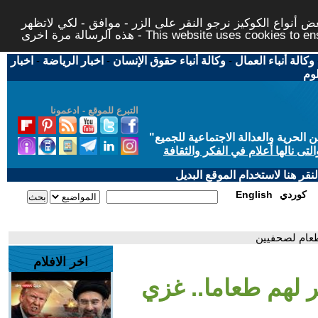
 أنواع الكوكيز نرجو النقر على الزر - موافق - لكي لاتظهر
This website uses cookies to ensure you ge
وكالة أنباء العمال
-
وكالة أنباء حقوق الإنسان
-
اخبار الرياضة
-
اخبار
لوم
التبرع للموقع - ادعمونا
حرية والعدالة الاجتماعية للجميع
"
تى نالها أعلام في الفكر والثقافة
قر هنا لاستخدام الموقع البديل
كوردي
English
لطعام لصحفيين
اخر الافلام
ر لهم طعاما.. غزي