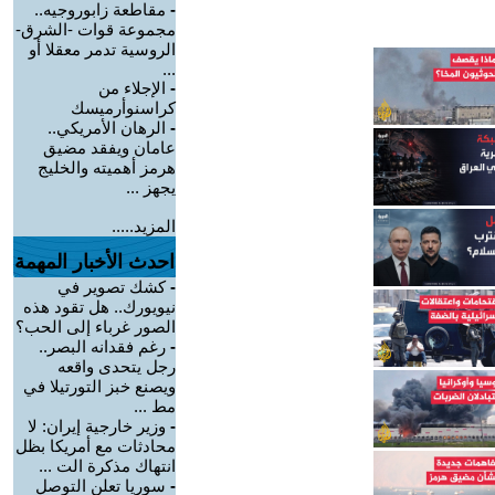
-
مقاطعة زابوروجيه..
مجموعة قوات -الشرق-
الروسية تدمر معقلا أو
...
-
الإجلاء من
كراسنوأرميسك
-
الرهان الأمريكي..
عامان ويفقد مضيق
هرمز أهميته والخليج
يجهز ...
المزيد.....
احدث الأخبار المهمة
-
كشك تصوير في
نيويورك.. هل تقود هذه
الصور غرباء إلى الحب؟
-
رغم فقدانه البصر..
رجل يتحدى واقعه
ويصنع خبز التورتيلا في
مط ...
-
وزير خارجية إيران: لا
محادثات مع أمريكا بظل
انتهاك مذكرة الت ...
-
سوريا تعلن التوصل