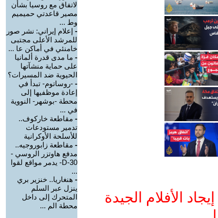
لاتفاق مع روسيا بشأن
مصير قاعدتي حميميم
وط ...
-
إعلام إيراني: نشر صور
للمرشد الأعلى مجتبى
خامنئي في أماكن عا ...
-
ما مدى قدرة ألمانيا
على حماية منشآتها
الحيوية ضد المسيرات؟
-
-روساتوم- تبدأ في
إعادة موظفيها إلى
محطة -بوشهر- النووية
في ...
-
مقاطعة خاركوف..
تدمير مستودعات
للأسلحة الأوكرانية
-
مقاطعة زابوروجيه..
مدفع هاوتزر الروسي -
D-30- يدمر مواقع لقوا
...
-
هنغاريا.. خنزير بري
ينزل عبر السلم
جاد الأفلام الجيدة
المتحرك إلى داخل
محطة الم ...
ا