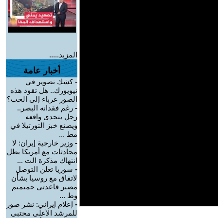
المزيد.....
أخبار عامة
-
كشك تصوير في
نيويورك.. هل تقود هذه
الصور غرباء إلى الحب؟
-
رغم فقدانه البصر..
رجل يتحدى واقعه
ويصنع خبز التورتيلا في
مط ...
-
وزير خارجية إيران: لا
محادثات مع أمريكا بظل
انتهاك مذكرة الت ...
-
سوريا تعلن التوصل
لاتفاق مع روسيا بشأن
مصير قاعدتي حميميم
وط ...
-
إعلام إيراني: نشر صور
للمرشد الأعلى مجتبى