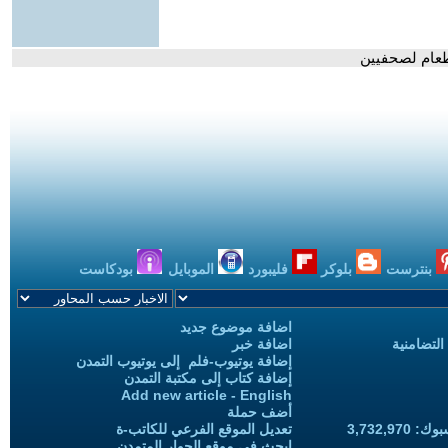
لطعام لصحفيين
بنترست
بلوكر
فليبورد
الموبايل
بودكاست
اضافة موضوع جديد
التضامنية
اضافة خبر
إضافة يوتيوب-فلم إلى يوتيوب التمدن
إضافة كتاب إلى مكتبة التمدن
Add new article - English
أضف حملة
3,732,97
تعديل الموقع الفرعي للكاتب-ة
ابحث في موقع الحوار المتمدن