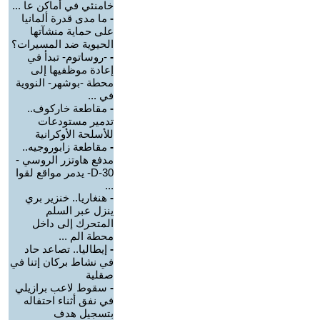
خامنئي في أماكن عا ...
-
ما مدى قدرة ألمانيا
على حماية منشآتها
الحيوية ضد المسيرات؟
-
-روساتوم- تبدأ في
إعادة موظفيها إلى
محطة -بوشهر- النووية
في ...
-
مقاطعة خاركوف..
تدمير مستودعات
للأسلحة الأوكرانية
-
مقاطعة زابوروجيه..
مدفع هاوتزر الروسي -
D-30- يدمر مواقع لقوا
...
-
هنغاريا.. خنزير بري
ينزل عبر السلم
المتحرك إلى داخل
محطة الم ...
-
إيطاليا.. تصاعد حاد
في نشاط بركان إتنا في
صقلية
-
سقوط لاعب برازيلي
في نفق أثناء احتفاله
بتسجيل هدف