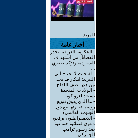
المزيد.....
أخبار عامة
-
الحكومة العراقية تحذر
الفصائل من استهداف
السعودية وتؤكد حصري
...
-
لقاحات لا تحتاج إلى
التبريد: ابتكار قد يحد
من هدر نصف اللقاح ...
-
الولايات المتحدة
تستعد لغزو كوبا
-
ما الذي يعوق تنويع
روسيا تجارتها مع دول
الجنوب العالمي؟
-
الديمقراطيون يرفعون
دعوى قضائية جماعية
ضد رسوم ترامب
الجمركي ...