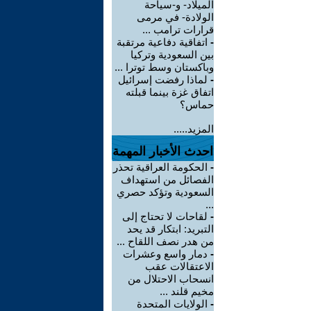
الميلاد- و-سياحة
الولادة- في مرمى
قرارات ترامب ...
-
اتفاقية دفاعية مرتقبة
بين السعودية وتركيا
وباكستان وسط توترا ...
-
لماذا رفضت إسرائيل
اتفاق غزة بينما قبلته
حماس؟
المزيد.....
احدث الأخبار المهمة
-
الحكومة العراقية تحذر
الفصائل من استهداف
السعودية وتؤكد حصري
...
-
لقاحات لا تحتاج إلى
التبريد: ابتكار قد يحد
من هدر نصف اللقاح ...
-
دمار واسع وعشرات
الاعتقالات عقب
انسحاب الاحتلال من
مخيم قلند ...
-
الولايات المتحدة