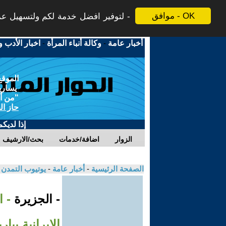
موافق - OK
لتوفير افضل خدمة لكم ولتسهيل عملي
أخبار عامة
-
وكالة أنباء المرأة
-
اخبار الأدب و
الموقع
يسارية
"من أج
حاز ال
إذا لديك
الزوار
اضافة/خدمات
بحث/الارشيف
الصفحة الرئيسية
-
أخبار عامة
-
يوتيوب التمدن
- الجزيرة
- 
الإيرانية ببا