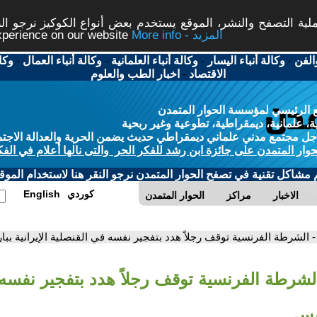
ة التصفح والنشر، الموقع يستخدم بعض أنواع الكوكيز نرجو النق
More info - المزيد
experience on our website
الفن
-
وكالة أنباء اليسار
-
وكالة أنباء العلمانية
-
وكالة أنباء العمال
-
وكا
الاقتصاد
-
اخبار الطب والعلوم
 الرئيسي لمؤسسة الحوار المتمدن
، علمانية، ديمقراطية، تطوعية وغير ربحية
ل مجتمع مدني علماني ديمقراطي حديث يضمن الحرية والعدالة الاجتم
حوار المتمدن على جائزة ابن رشد للفكر الحر والتى نالها أعلام في الفك
م مشاكل تقنية في تصفح الحوار المتمدن نرجو النقر هنا لاستخدام الموقع
كوردي
English
الاخبار
مراكز
الحوار المتمدن
- الشرطة الفرنسية توقف رجلاً هدد بتفجير نفسه في القنصلية الإيرانية بب
الشرطة الفرنسية توقف رجلاً هدد بتفجير نفسه
ريس