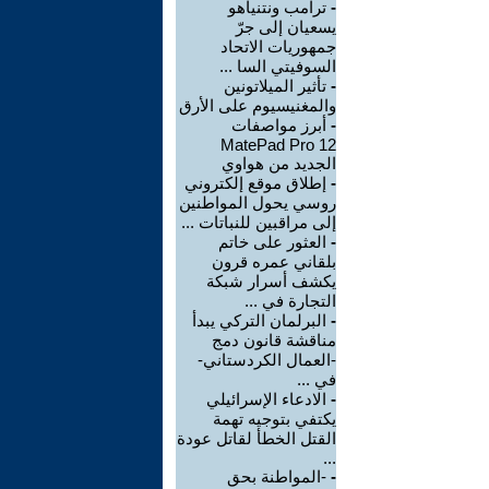
-
ترامب ونتنياهو
يسعيان إلى جرّ
جمهوريات الاتحاد
السوفيتي السا ...
-
تأثير الميلاتونين
والمغنيسيوم على الأرق
-
أبرز مواصفات
MatePad Pro 12
الجديد من هواوي
-
إطلاق موقع إلكتروني
روسي يحول المواطنين
إلى مراقبين للنباتات ...
-
العثور على خاتم
بلقاني عمره قرون
يكشف أسرار شبكة
التجارة في ...
-
البرلمان التركي يبدأ
مناقشة قانون دمج
-العمال الكردستاني-
في ...
-
الادعاء الإسرائيلي
يكتفي بتوجيه تهمة
القتل الخطأ لقاتل عودة
...
-
-المواطنة بحق