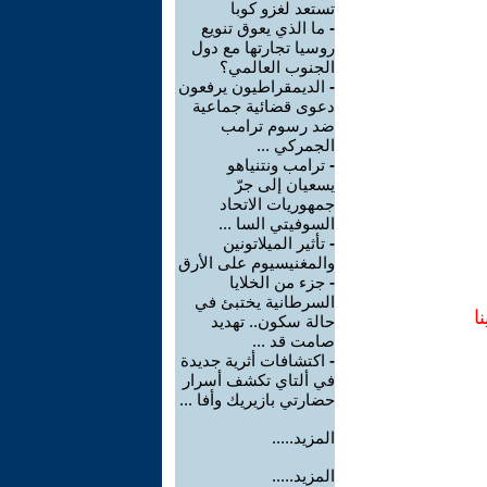
تستعد لغزو كوبا
-
ما الذي يعوق تنويع
روسيا تجارتها مع دول
الجنوب العالمي؟
-
الديمقراطيون يرفعون
دعوى قضائية جماعية
ضد رسوم ترامب
الجمركي ...
-
ترامب ونتنياهو
يسعيان إلى جرّ
جمهوريات الاتحاد
السوفيتي السا ...
-
تأثير الميلاتونين
والمغنيسيوم على الأرق
-
جزء من الخلايا
السرطانية يختبئ في
ا
حالة سكون.. تهديد
صامت قد ...
-
اكتشافات أثرية جديدة
في ألتاي تكشف أسرار
حضارتي بازيريك وأفا ...
المزيد.....
المزيد.....