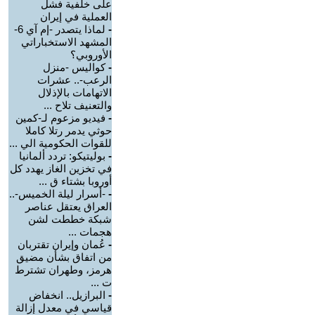
على خلفية فشل
العملية في إيران
-
لماذا يتصدر -إم آي 6-
المشهد الاستخباراتي
الأوروبي؟
-
كواليس -منزل
الرعب-.. عشرات
الاتهامات بالإذلال
والتعنيف تلاح ...
-
فيديو مزعوم لـ-كمين
حوثي يدمر رتلا كاملا
للقوات الحكومية الي ...
-
بوليتيكو: تردد ألمانيا
في تخزين الغاز يهدد كل
أوروبا بشتاء ق ...
-
-أسرار ليلة الخميس-..
العراق يعتقل عناصر
شبكة خططت لشن
هجمات ...
-
عُمان وإيران تقتربان
من اتفاق بشأن مضيق
هرمز، وطهران تشترط
ت ...
-
البرازيل.. انخفاض
قياسي في معدل إزالة