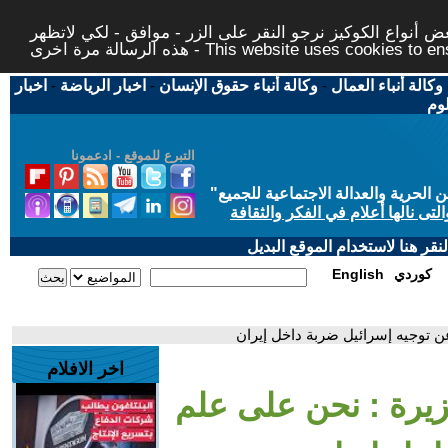
 أنواع الكوكيز نرجو النقر على الزر - موافق - لكي لاتظهر
This website uses cookies to ensure you ge
وكالة أنباء العمال
-
وكالة أنباء حقوق الإنسان
-
اخبار الرياضة
-
اخبار
لوم
التبرع للموقع - ادعمونا
حرية والعدالة الاجتماعية للجميع
"
تى نالها أعلام في الفكر والثقافة
قر هنا لاستخدام الموقع البديل
كوردي
English
ن توجيه إسرائيل ضربة داخل إيران
اخر الافلام
يرة : نحن على علم