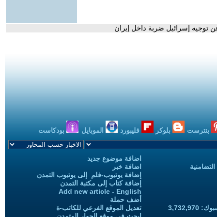
ن توجيه إسرائيل ضربة داخل إيران
بنترست
بلوكر
فليبورد
الموبايل
بودكاست
اضافة موضوع جديد
التضامنية
اضافة خبر
إضافة يوتيوب-فلم إلى يوتيوب التمدن
إضافة كتاب إلى مكتبة التمدن
Add new article - English
أضف حملة
3,732,97
تعديل الموقع الفرعي للكاتب-ة
ابحث في موقع الحوار المتمدن