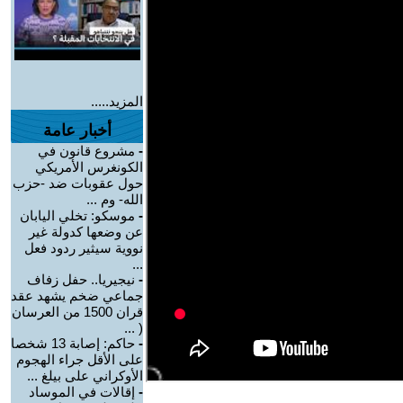
المزيد.....
أخبار عامة
-
مشروع قانون في
الكونغرس الأمريكي
حول عقوبات ضد -حزب
الله- وم ...
-
موسكو: تخلي اليابان
عن وضعها كدولة غير
نووية سيثير ردود فعل
...
-
نيجيريا.. حفل زفاف
جماعي ضخم يشهد عقد
قران 1500 من العرسان
( ...
-
حاكم: إصابة 13 شخصا
على الأقل جراء الهجوم
الأوكراني على بيلغ ...
-
إقالات في الموساد