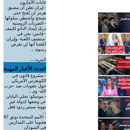
غابات الأمازون
-
إيران تعلن أن مضيق
هرمز لن يٌفتح حتى
تصحح واشنطن سلوكها
-
الضربات الروسية
تربك إمداد الناتو لكييف
-
فانس: نحن في
-منتصف اللعبة- وإيران
أبلغتنا أنها لن تفرض
رسوم ...
المزيد.....
احدث الأخبار المهمة
-
مشروع قانون في
الكونغرس الأمريكي
حول عقوبات ضد -حزب
الله- وم ...
-
موسكو: تخلي اليابان
عن وضعها كدولة غير
نووية سيثير ردود فعل
...
-
الأمم المتحدة توثق 67
هجوما على المدارس
في السودان