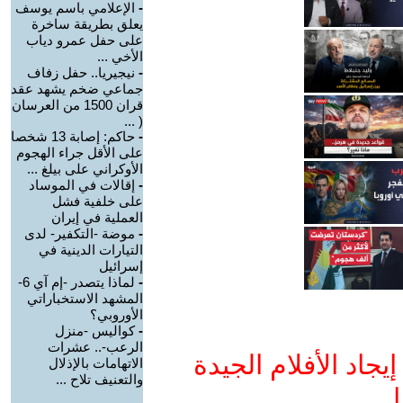
-
الإعلامي باسم يوسف
يعلق بطريقة ساخرة
على حفل عمرو دياب
الأخي ...
-
نيجيريا.. حفل زفاف
جماعي ضخم يشهد عقد
قران 1500 من العرسان
( ...
-
حاكم: إصابة 13 شخصا
على الأقل جراء الهجوم
الأوكراني على بيلغ ...
-
إقالات في الموساد
على خلفية فشل
العملية في إيران
-
موضة -التكفير- لدى
التيارات الدينية في
إسرائيل
-
لماذا يتصدر -إم آي 6-
المشهد الاستخباراتي
الأوروبي؟
-
كواليس -منزل
الرعب-.. عشرات
جاد الأفلام الجيدة
الاتهامات بالإذلال
والتعنيف تلاح ...
ا