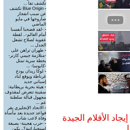
تكشف تفا ...
-
Blue Origin تكشف
عن سبب انفجار
صاروخها في مايو
الماضي
-
-لقد فضحنا أنفسنا
أمام العالم-.. لقطة
عفوية لصلاح تشعل
الجدل ...
-
طهران تراهن على
-متلازمة جيمي كارتر-
بخطة سرية تمثل
-كابوسا- ...
-
لوكا زيدان يودع
غرناطة ويوقع لناد
إسباني جديد
-
هيئة بحرية بريطانية:
سفينة تتعرض لمقذوف
مجهول قبالة سلطنة
عم ...
-
الاتحاد الإنجليزي يقر
قواعد جديدة بعد مأساة
جاد الأفلام الجيدة
وفاة لاعب شاب
-
-حرب هجينة- بصبغة
ا
استخباراتية؟.. بكين