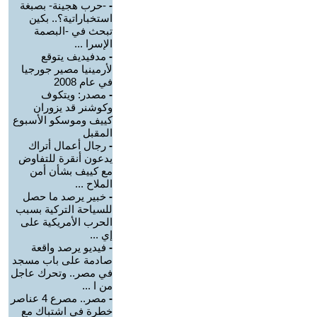
-
-حرب هجينة- بصبغة
استخباراتية؟.. بكين
تبحث في -البصمة
الإسرا ...
-
مدفيديف يتوقع
لأرمينيا مصير جورجيا
في عام 2008
-
مصدر: ويتكوف
وكوشنر قد يزوران
كييف وموسكو الأسبوع
المقبل
-
رجال أعمال أتراك
يدعون أنقرة للتفاوض
مع كييف بشأن أمن
الملاح ...
-
خبير يرصد ما حصل
للسياحة التركية بسبب
الحرب الأمريكية على
إي ...
-
فيديو يرصد واقعة
صادمة على باب مسجد
في مصر.. وتحرك عاجل
من ا ...
-
مصر.. مصرع 4 عناصر
خطرة في اشتباك مع