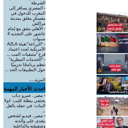
الشرطة
-
المصري يسافر إلى
المغرب للدخول في
معسكرٍ مغلق بمدينة
مراكش
-
الأهلي يتفق مع إمام
عاشور على التجديد 4
سنوات
-
“الزراعة”:هيئة A2LA
الأمريكية تُجدد اعتماد
فرع “متبقيات المب ...
-
“الخدمات البيطرية”
تنظم برنامجًا تدريبيًا
حول التطبيقات الحد ...
المزيد.....
احدث الأخبار المهمة
-
مصر.. عمرو دياب
يحتفي ببطلة كليب -لولا
البنات- في حفله بالعل
...
-
مصر.. فيديو لشخص
يتعدى على والدته
وشقيقته والداخلية