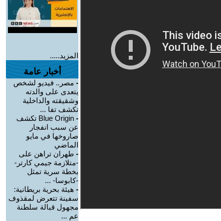
المزيد.....
أخبار عامة
-
مصر.. فيديو لشخص
يتعدى على والدته
وشقيقته والداخلية
تكشف تفا ...
-
Blue Origin تكشف
عن سبب انفجار
صاروخها في مايو
الماضي
-
طهران تراهن على
-متلازمة جيمي كارتر-
بخطة سرية تمثل
-كابوسا- ...
-
هيئة بحرية بريطانية:
سفينة تتعرض لمقذوف
مجهول قبالة سلطنة
عم ...