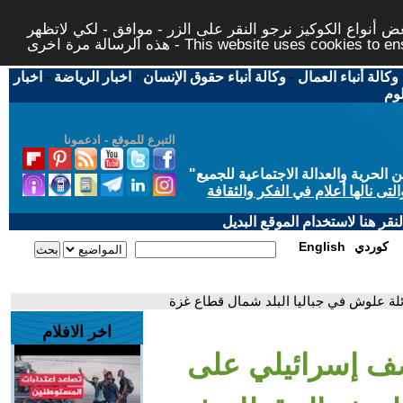
 أنواع الكوكيز نرجو النقر على الزر - موافق - لكي لاتظهر
This website uses cookies to ensure you ge
وكالة أنباء العمال
-
وكالة أنباء حقوق الإنسان
-
اخبار الرياضة
-
اخبار
لوم
التبرع للموقع - ادعمونا
حرية والعدالة الاجتماعية للجميع
"
تى نالها أعلام في الفكر والثقافة
قر هنا لاستخدام الموقع البديل
كوردي
English
لة علوش في جباليا البلد شمال قطاع غزة
اخر الافلام
صف إسرائيلي على