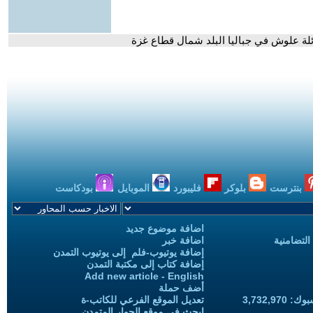
لة علوش في جباليا البلد شمال قطاع غزة
بنترست
بلوكر
فليبورد
الموبايل
بودكاست
اضافة موضوع جديد
التضامنية
اضافة خبر
إضافة يوتيوب-فلم إلى يوتيوب التمدن
إضافة كتاب إلى مكتبة التمدن
Add new article - English
أضف حملة
3,732,97
تعديل الموقع الفرعي للكاتب-ة
ابحث في موقع الحوار المتمدن